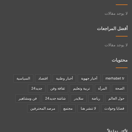
لا يوجد مقالات
أفضل المراجعات
لا يوجد مقالات
محتويات
merhabet tr
أخبار جهوية
أخبار وطنية
اقتصاد
السياسية
الصحة
المرأة
تربية وتعليم
ثقافة وفن
جديد24
حول العالم
رياضة
سلايدر
شاشة جديد24
فن ومشاهير
قضايا وحوادث
لا تنشر هنا
مجتمع
مرصد المحترفين
لأكثر تفاعلاً