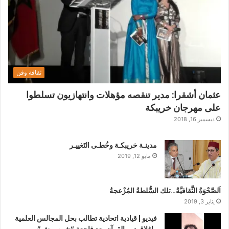
ثقافة وفن
عثمان أشقرا: مدير تنقصه مؤهلات وانتهازيون تسلطوا
على مهرجان خريبكة
ديسمبر 16, 2018
مدينـة خريبكـة وخُطـى التَغييـر
مايو 12, 2019
اَلصَّحْوَةُ الثَّقافيَّةُ…تلك السُّلطةُ المُزْعجةُ
يناير 3, 2019
فيديو | قيادية اتحادية تطالب بحل المجالس العلمية