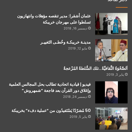
عثمان أشقرا: مدير تنقصه مؤهلات وانتهازيون
تسلطوا على مهرجان خريبكة
ديسمبر 16, 2018
مدينـة خريبكـة وخُطـى التَغييـر
مايو 12, 2019
اَلصَّحْوَةُ الثَّقافيَّةُ…تلك السُّلطةُ المُزْعجةُ
يناير 3, 2019
فيديو | قيادية اتحادية تطالب بحل المجالس العلمية
وإغلاق دور القرآن بعد فاجعة “شمهروش”
ديسمبر 24, 2018
50 مُشرّدًا يَسْتَفيدُون من “عملية دفء” بخريبكة
يناير 5, 2019