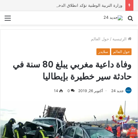
وزارة التربية الوطنية تؤكد انطلاق الدخول المدرسي 2026-2027 في موعده الرسمي
بحث
الق
عن
الرئيسية
/
حول العالم
حول العالم
سلايدر
وفاة داعية مغربي يبلغ 80 سنة في
حادثة سير خطيرة بإيطاليا
جديد 24
أكتوبر 26, 2019
0
14