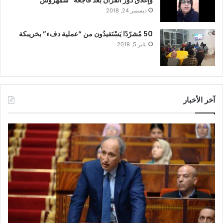
وإغلاق دور القرآن بعد فاجعة “شمهروش”
ديسمبر 24, 2018
50 مُشرّدًا يَسْتَفيدُون من “عملية دفء” بخريبكة
يناير 5, 2019
آخر الأخبار