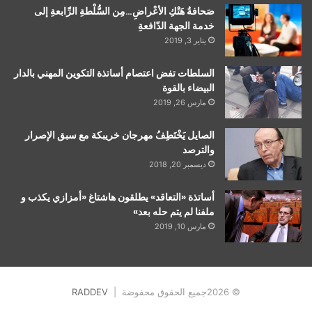
صَحافةُ هَتْكِ الأعْراضِ…مِن السُّلْطةِ الرِّابعةِ إلى
خدمة الجهة الدّافعةِ
يناير 3, 2019
السلطات تفض اعتصام أساتذة التكوين المهني بالدار
البيضاء بالقوة
مارس 26, 2019
الصايل يَخْتَطِفُ مهرجان خريبكة مع سبق الإصرار
والترصد
ديسمبر 20, 2018
أساتذة «التعاقد» يطلقون هاشتاغ «أمزازي يكذب و
ملفنا لم يتم حله بعد»
مارس 10, 2019
© 2026جميع الحقوق محفوضة |
RADDEV