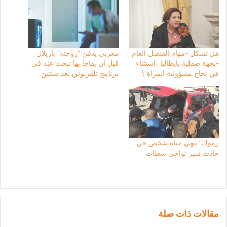
هل تشكل -مهام القنصل العام
مغربي يدفن “زوجته” بأزيلال
-بجهة صقلية بايطاليا ،استثناء
قبل أن يفاجأ بها تبحث عنه في
في نجاح مسؤولية المراة ؟
برنامج تلفزيوني بعد سنتين
رموك” ينهي حياة شخص في
حادث سير نواحي سطات
مقالات ذات صلة