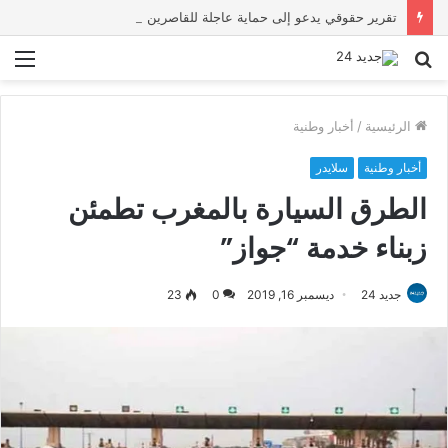
تقرير حقوقي يدعو إلى حماية عاجلة للقاصرين بسبتة ويحذر من تصاعد المخاطر والاستغلال
بحث
الق
عن
الرئيسية
/
أخبار وطنية
أخبار وطنية
سلايدر
الطرق السيارة بالمغرب تطمئن
زبناء خدمة “جواز”
جديد 24
ديسمبر 16, 2019
0
23