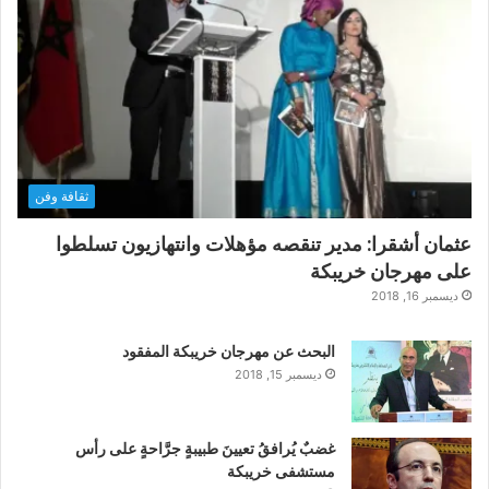
ثقافة وفن
عثمان أشقرا: مدير تنقصه مؤهلات وانتهازيون تسلطوا
على مهرجان خريبكة
ديسمبر 16, 2018
البحث عن مهرجان خريبكة المفقود
ديسمبر 15, 2018
غضبٌ يُرافقُ تعيينَ طبيبةٍ جرَّاحةٍ على رأس
مستشفى خريبكة