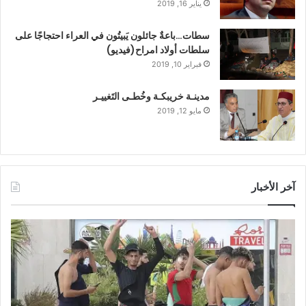
يناير 16, 2019
سطات…باعةٌ جائلون يَبيتُون في العراء احتجاجًا على
سلطات أولاد امراح(فيديو)
فبراير 10, 2019
مدينـة خريبكـة وخُطـى التَغييـر
مايو 12, 2019
آخر الأخبار