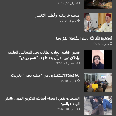
فبراير 10, 2019
مدينـة خريبكـة وخُطـى التَغييـر
مايو 12, 2019
اَلصَّحْوَةُ الثَّقافيَّةُ…تلك السُّلطةُ المُزْعجةُ
يناير 3, 2019
فيديو | قيادية اتحادية تطالب بحل المجالس العلمية
وإغلاق دور القرآن بعد فاجعة “شمهروش”
ديسمبر 24, 2018
50 مُشرّدًا يَسْتَفيدُون من “عملية دفء” بخريبكة
يناير 5, 2019
السلطات تفض اعتصام أساتذة التكوين المهني بالدار
البيضاء بالقوة
مارس 26, 2019