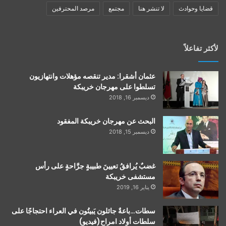
قضايا وحوادث
لا تنشر هنا
مجتمع
مرصد المحترفين
لأكثر تفاعلاً
عثمان أشقرا: مدير تنقصه مؤهلات وانتهازيون
تسلطوا على مهرجان خريبكة
ديسمبر 16, 2018
البحث عن مهرجان خريبكة المفقود
ديسمبر 15, 2018
غضبٌ يُرافقُ تعيينَ طبيبةٍ جرَّاحةٍ على رأس
مستشفى خريبكة
يناير 16, 2019
سطات…باعةٌ جائلون يَبيتُون في العراء احتجاجًا على
سلطات أولاد امراح(فيديو)