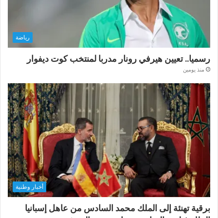
رياضة
رسميا.. تعيين هيرفي رونار مدربا لمنتخب كوت ديفوار
منذ يومين
أخبار وطنية
برقية تهنئة إلى الملك محمد السادس من عاهل إسبانيا