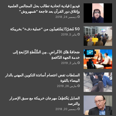
فيديو | قيادية اتحادية تطالب بحل المجالس العلمية
وإغلاق دور القرآن بعد فاجعة “شمهروش”
ديسمبر 24, 2018
50 مُشرّدًا يَسْتَفيدُون من “عملية دفء” بخريبكة
يناير 5, 2019
صَحافةُ هَتْكِ الأعْراضِ…مِن السُّلْطةِ الرِّابعةِ إلى
خدمة الجهة الدّافعةِ
يناير 3, 2019
السلطات تفض اعتصام أساتذة التكوين المهني بالدار
البيضاء بالقوة
مارس 26, 2019
الصايل يَخْتَطِفُ مهرجان خريبكة مع سبق الإصرار
والترصد
ديسمبر 20, 2018