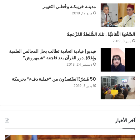
مدينـة خريبكـة وخُطـى التَغييـر
مايو 12, 2019
اَلصَّحْوَةُ الثَّقافيَّةُ…تلك السُّلطةُ المُزْعجةُ
يناير 3, 2019
فيديو | قيادية اتحادية تطالب بحل المجالس العلمية
وإغلاق دور القرآن بعد فاجعة “شمهروش”
ديسمبر 24, 2018
50 مُشرّدًا يَسْتَفيدُون من “عملية دفء” بخريبكة
يناير 5, 2019
آخر الأخبار