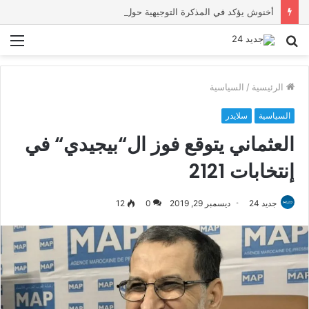
أخنوش يؤكد في المذكرة التوجيهية حول ميزانية 2027 أن ثوابت العدالة الاجتماعية والمجالية خيار استراتيجي للبلاد
بحث
الق
عن
الرئيسية
/
السياسية
السياسية
سلايدر
العثماني يتوقع فوز ال“بيجيدي“ في
إنتخابات 2121
جديد 24
ديسمبر 29, 2019
0
12