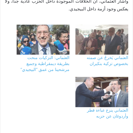
وأشار العثماني، أن الخلافات الموجودة داخل الحزب عادية جدا، ولا
يعكس وجود أزمة داخل البيجيدي.
العثماني يَخرجُ عن صمته
العثماني: التزكيات منحت
بخصوص تزكية بنكيران
بطريقة ديمقراطية وجميع
مرشحينا من عمق “البيجيدي”
العثماني ينزع عباءة قطر
وأردوغان عن حزبه