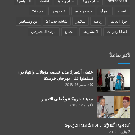
merhabet tr
أخبار جهوية
أخبار وطنية
اقتصاد
السياسية
الصحة
المرأة
تربية وتعليم
ثقافة وفن
جديد24
حول العالم
رياضة
سلايدر
شاشة جديد24
فن ومشاهير
قضايا وحوادث
لا تنشر هنا
مجتمع
مرصد المحترفين
لأكثر تفاعلاً
عثمان أشقرا: مدير تنقصه مؤهلات وانتهازيون
تسلطوا على مهرجان خريبكة
ديسمبر 16, 2018
مدينـة خريبكـة وخُطـى التَغييـر
مايو 12, 2019
اَلصَّحْوَةُ الثَّقافيَّةُ…تلك السُّلطةُ المُزْعجةُ
يناير 3, 2019