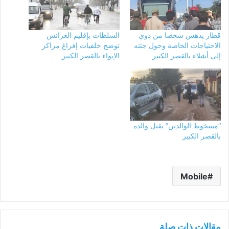
قطار يدهس شخصا من ذوي
السلطات بإقليم العرائش
الاحتياجات الخاصة وحول جثته
توضح خلفيات إفراغ مراكز
إلى أشلاء بالقصر الكبير
الإيواء بالقصر الكبير
“مسخوط الوالدين” يقتل والده
بالقصر الكبير
Mobile
مقالات ذات صلة