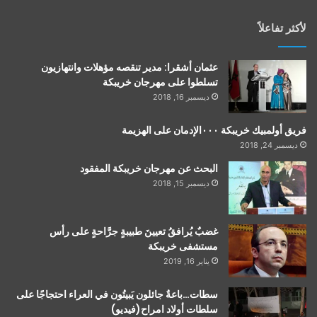
لأكثر تفاعلاً
عثمان أشقرا: مدير تنقصه مؤهلات وانتهازيون
تسلطوا على مهرجان خريبكة
ديسمبر 16, 2018
فريق أولمبيك خريبكة ٠٠٠الإدمان على الهزيمة
ديسمبر 24, 2018
البحث عن مهرجان خريبكة المفقود
ديسمبر 15, 2018
غضبٌ يُرافقُ تعيينَ طبيبةٍ جرَّاحةٍ على رأس
مستشفى خريبكة
يناير 16, 2019
سطات…باعةٌ جائلون يَبيتُون في العراء احتجاجًا على
سلطات أولاد امراح(فيديو)