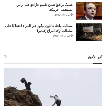
غضبٌ يُرافقُ تعيينَ طبيبةٍ جرَّاحةٍ على رأس
مستشفى خريبكة
يناير 16, 2019
سطات…باعةٌ جائلون يَبيتُون في العراء احتجاجًا على
سلطات أولاد امراح(فيديو)
فبراير 10, 2019
آخر الأخبار