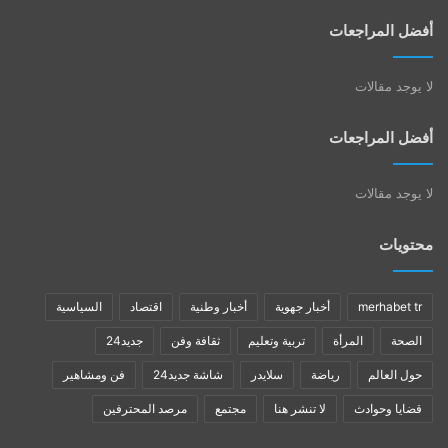
أفضل المراجعات
لا يوجد مقالات
أفضل المراجعات
لا يوجد مقالات
محتويات
merhabet tr
أخبار جهوية
أخبار وطنية
اقتصاد
السياسية
الصحة
المرأة
تربية وتعليم
ثقافة وفن
جديد24
حول العالم
رياضة
سلايدر
شاشة جديد24
فن ومشاهير
قضايا وحوادث
لا تنشر هنا
مجتمع
مرصد المحترفين