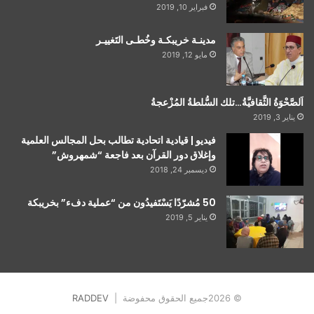
فبراير 10, 2019
مدينـة خريبكـة وخُطـى التَغييـر
مايو 12, 2019
اَلصَّحْوَةُ الثَّقافيَّةُ…تلك السُّلطةُ المُزْعجةُ
يناير 3, 2019
فيديو | قيادية اتحادية تطالب بحل المجالس العلمية
وإغلاق دور القرآن بعد فاجعة “شمهروش”
ديسمبر 24, 2018
50 مُشرّدًا يَسْتَفيدُون من “عملية دفء” بخريبكة
يناير 5, 2019
© 2026جميع الحقوق محفوضة |
RADDEV