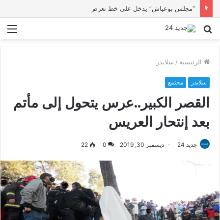
“مجلس بوعياش” يدخل على خط تعرض شاب لتهديد من فرد القوات العمومية
بحث
الق
عن
الرئيسية
/
سلايدر
سلايدر
مجتمع
القصر الكبير..عرس يتحول إلى مأتم
بعد إنتحار العريس
جديد 24
ديسمبر 30, 2019
0
22