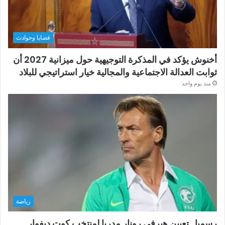
قضايا وحوادث
أخنوش يؤكد في المذكرة التوجيهية حول ميزانية 2027 أن
ثوابت العدالة الاجتماعية والمجالية خيار استراتيجي للبلاد
منذ يوم واحد
رياضة
رسميا.. تعيين هيرفي رونار مدربا لمنتخب كوت ديفوار