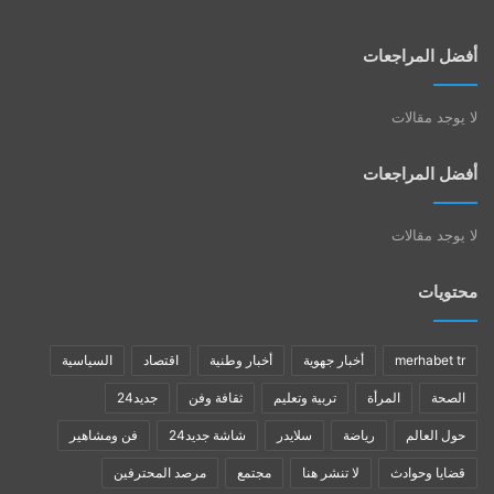
أفضل المراجعات
لا يوجد مقالات
أفضل المراجعات
لا يوجد مقالات
محتويات
merhabet tr
أخبار جهوية
أخبار وطنية
اقتصاد
السياسية
الصحة
المرأة
تربية وتعليم
ثقافة وفن
جديد24
حول العالم
رياضة
سلايدر
شاشة جديد24
فن ومشاهير
قضايا وحوادث
لا تنشر هنا
مجتمع
مرصد المحترفين