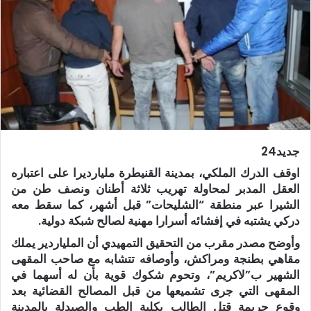
جديد24
اوقف الدرك الملكي، بمدينة القنيطرة مليارديرا على اعتباره
العقل المدبر لمحاولة تهريب ثلاثة أطنان ونصف طن من
الشيرا عبر منطقة “الشليحات” قبل أشهر، كما سقط معه
دركي يشتبه في إفشائه أسرارا مهنية لصالح شبكة دولية.
وأوضح مصدر مقرب من التحقيق التمهيدي أن الملياردير يملك
مقاهي بطنجة ومراكش، وأوصافه تتشابه مع صاحب المقهى
الشهير ب”لاكريم”، وتحوم شكوك قوية بأن له أسهما في
المقهى التي جرى تشميعها من قبل المصالح القضائية بعد
وقوع جريمة قتل الطالب بكلية الطب والصيدلة بالمدينة