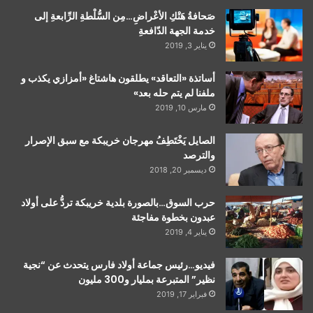
صَحافةُ هَتْكِ الأعْراضِ…مِن السُّلْطةِ الرِّابعةِ إلى
خدمة الجهة الدّافعةِ
يناير 3, 2019
أساتذة «التعاقد» يطلقون هاشتاغ «أمزازي يكذب و
ملفنا لم يتم حله بعد»
مارس 10, 2019
الصايل يَخْتَطِفُ مهرجان خريبكة مع سبق الإصرار
والترصد
ديسمبر 20, 2018
حرب السوق…بالصورة بلدية خريبكة تردُّ على أولاد
عبدون بخطوة مفاجئة
يناير 4, 2019
فيديو…رئيس جماعة أولاد فارس يتحدث عن “نجية
نظير” المتبرعة بمليار و300 مليون
فبراير 17, 2019