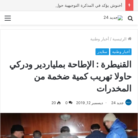
أخنوش يؤكد في المذكرة التوجيهية حول ميزانية 2027 أن ثوابت العدالة الاجتماعية والمجالية خيار استراتيجي للبلاد
بحث
الق
عن
الرئيسية
/
أخبار وطنية
أخبار وطنية
سلايدر
القنيطرة : الإطاحة بملياردير ودركي
حاولا تهريب كمية ضخمة من
المخدرات
جديد 24
ديسمبر 12, 2019
0
20