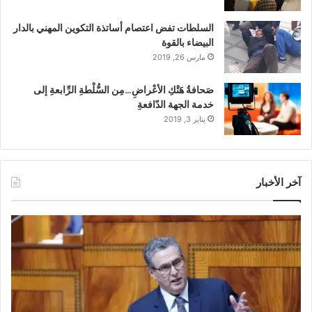
السلطات تفض اعتصام أساتذة التكوين المهني بالدار
البيضاء بالقوة
مارس 26, 2019
صَحافةُ هَتْكِ الأعْراضِ…مِن السُّلْطةِ الرِّابعةِ إلى
خدمة الجهة الدّافعةِ
يناير 3, 2019
آخر الأخبار