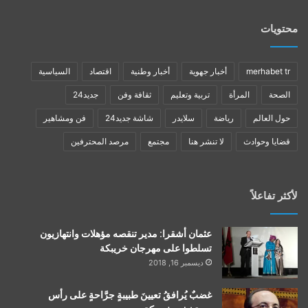
محتويات
merhabet tr
أخبار جهوية
أخبار وطنية
اقتصاد
السياسية
الصحة
المرأة
تربية وتعليم
ثقافة وفن
جديد24
حول العالم
رياضة
سلايدر
شاشة جديد24
فن ومشاهير
قضايا وحوادث
لا تنشر هنا
مجتمع
مرصد المحترفين
لأكثر تفاعلاً
عثمان أشقرا: مدير تنقصه مؤهلات وانتهازيون
تسلطوا على مهرجان خريبكة
ديسمبر 16, 2018
غضبٌ يُرافقُ تعيينَ طبيبةٍ جرَّاحةٍ على رأس