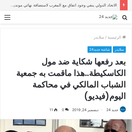
أخنوش يؤكد في المذكرة التوجيهية حول ميزانية 2027 أن ثوابت العدالة الاجتماعية والمجالية خيار استراتيجي للبلاد
بحث
الق
عن
الرئيسية
/
سلايدر
سلايدر
شاشة جديد24
بعد رفعها شكاية ضد مول
الكاسكيطة..هذا ماقمت به جمعية
الشباب المالكي في محاكمة
اليوم(فيديو)
جديد 24
ديسمبر 24, 2019
0
11