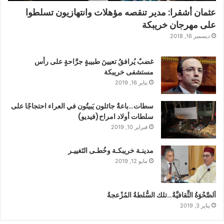
عثمان أشقرا: مدير تنقصه مؤهلات وانتهازيون تسلطوا
على مهرجان خريبكة
ديسمبر 16, 2018
غضبٌ يُرافقُ تعيينَ طبيبةٍ جرَّاحةٍ على رأس
مستشفى خريبكة
يناير 16, 2019
سطات…باعةٌ جائلون يَبيتُون في العراء احتجاجًا على
سلطات أولاد امراح(فيديو)
فبراير 10, 2019
مدينـة خريبكـة وخُطـى التَغييـر
مايو 12, 2019
اَلصَّحْوَةُ الثَّقافيَّةُ…تلك السُّلطةُ المُزْعجةُ
يناير 3, 2019