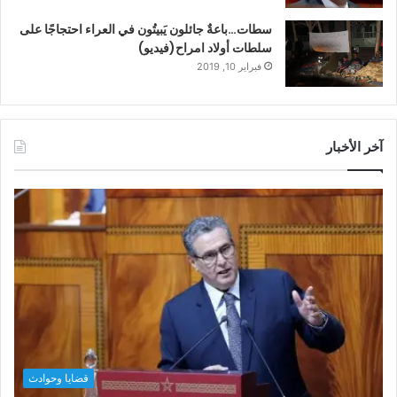
سطات…باعةٌ جائلون يَبيتُون في العراء احتجاجًا على
سلطات أولاد امراح(فيديو)
فبراير 10, 2019
آخر الأخبار
قضايا وحوادث