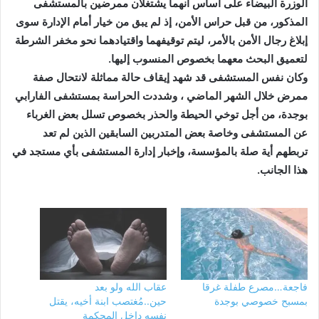
الوزرة البيضاء على أساس أنهما يشتغلان ممرضين بالمستشفى
المذكور، من قبل حراس الأمن، إذ لم يبق من خيار أمام الإدارة سوى
إبلاغ رجال الأمن بالأمر، ليتم توقيفهما واقتيادهما نحو مخفر الشرطة
لتعميق البحث معهما بخصوص المنسوب إليها.
وكان نفس المستشفى قد شهد إيقاف حالة مماثلة لانتحال صفة
ممرض خلال الشهر الماضي ، وشددت الحراسة بمستشفى الفارابي
بوجدة، من أجل توخي الحيطة والحذر بخصوص تسلل بعض الغرباء
عن المستشفى وخاصة بعض المتدربين السابقين الذين لم تعد
تربطهم أية صلة بالمؤسسة، وإخبار إدارة المستشفى بأي مستجد في
هذا الجانب.
فاجعة…مصرع طفلة غرقا
عقاب الله ولو بعد
بمسبح خصوصي بوجدة
حين..مُغتصب ابنة أخيه، يقتل
نفسه داخل المحكمة