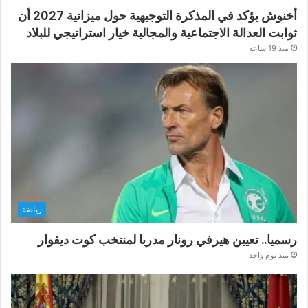
أخنوش يؤكد في المذكرة التوجيهية حول ميزانية 2027 أن
ثوابت العدالة الاجتماعية والمجالية خيار استراتيجي للبلاد
منذ 19 ساعة
رياضة
رسميا.. تعيين هيرفي رونار مدربا لمنتخب كوت ديفوار
منذ يوم واحد