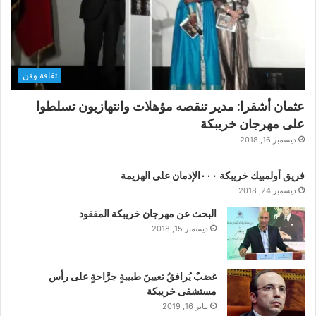
ثقافة وفن
عثمان أشقرا: مدير تنقصه مؤهلات وانتهازيون تسلطوا
على مهرجان خريبكة
ديسمبر 16, 2018
فريق أولمبيك خريبكة ٠٠٠الإدمان على الهزيمة
ديسمبر 24, 2018
البحث عن مهرجان خريبكة المفقود
ديسمبر 15, 2018
غضبٌ يُرافقُ تعيينَ طبيبةٍ جرَّاحةٍ على رأس
مستشفى خريبكة
يناير 16, 2019