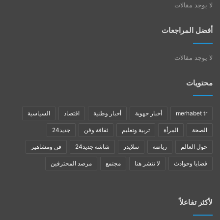
لا يوجد مقالات
أفضل المراجعات
لا يوجد مقالات
محتويات
merhabet tr
أخبار جهوية
أخبار وطنية
اقتصاد
السياسية
الصحة
المرأة
تربية وتعليم
ثقافة وفن
جديد24
حول العالم
رياضة
سلايدر
شاشة جديد24
فن ومشاهير
قضايا وحوادث
لا تنشر هنا
مجتمع
مرصد المحترفين
لأكثر تفاعلاً