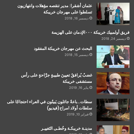
عثمان أشقرا: مدير تنقصه مؤهلات وانتهازيون
تسلطوا على مهرجان خريبكة
ديسمبر 16, 2018
فريق أولمبيك خريبكة ٠٠٠الإدمان على الهزيمة
ديسمبر 24, 2018
البحث عن مهرجان خريبكة المفقود
ديسمبر 15, 2018
غضبٌ يُرافقُ تعيينَ طبيبةٍ جرَّاحةٍ على رأس
مستشفى خريبكة
يناير 16, 2019
سطات…باعةٌ جائلون يَبيتُون في العراء احتجاجًا على
سلطات أولاد امراح(فيديو)
فبراير 10, 2019
مدينـة خريبكـة وخُطـى التَغييـر