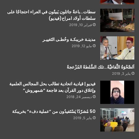
سطات…باعةٌ جائلون يَبيتُون في العراء احتجاجًا على
سلطات أولاد امراح(فيديو)
فبراير 10, 2019
مدينـة خريبكـة وخُطـى التَغييـر
مايو 12, 2019
اَلصَّحْوَةُ الثَّقافيَّةُ…تلك السُّلطةُ المُزْعجةُ
يناير 3, 2019
فيديو | قيادية اتحادية تطالب بحل المجالس العلمية
وإغلاق دور القرآن بعد فاجعة “شمهروش”
ديسمبر 24, 2018
50 مُشرّدًا يَسْتَفيدُون من “عملية دفء” بخريبكة
يناير 5, 2019