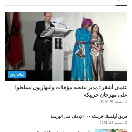
ثقافة وفن
عثمان أشقرا: مدير تنقصه مؤهلات وانتهازيون تسلطوا
على مهرجان خريبكة
ديسمبر 16, 2018
فريق أولمبيك خريبكة ٠٠٠الإدمان على الهزيمة
ديسمبر 24, 2018