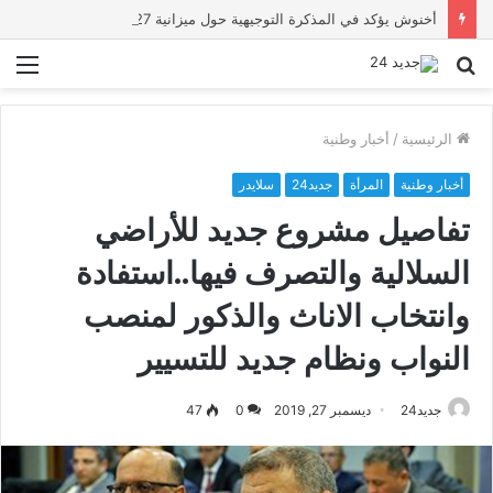
أخنوش يؤكد في المذكرة التوجيهية حول ميزانية 2027 أن ثوابت العدالة الاجتماعية والمجالية خيار استراتيجي للبلاد
بحث
الق
عن
الرئيسية
/
أخبار وطنية
أخبار وطنية
المرأة
جديد24
سلايدر
تفاصيل مشروع جديد للأراضي
السلالية والتصرف فيها..استفادة
وانتخاب الاناث والذكور لمنصب
النواب ونظام جديد للتسيير
جديد24
ديسمبر 27, 2019
0
47