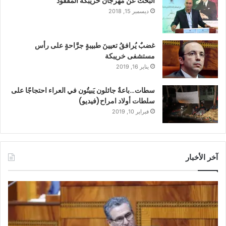
البحث عن مهرجان خريبكة المفقود
ديسمبر 15, 2018
غضبٌ يُرافقُ تعيينَ طبيبةٍ جرَّاحةٍ على رأس
مستشفى خريبكة
يناير 16, 2019
سطات…باعةٌ جائلون يَبيتُون في العراء احتجاجًا على
سلطات أولاد امراح(فيديو)
فبراير 10, 2019
آخر الأخبار