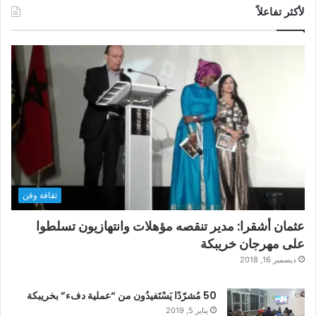
لأكثر تفاعلاً
ثقافة وفن
عثمان أشقرا: مدير تنقصه مؤهلات وانتهازيون تسلطوا
على مهرجان خريبكة
ديسمبر 16, 2018
50 مُشرّدًا يَسْتَفيدُون من “عملية دفء” بخريبكة
يناير 5, 2019