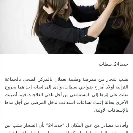
جديد24_سطات
نشب شجار بين ممرضة وطبيبة تعملان بالمركز الصحي بالجماعة
الترابية أولاد أمراح ضواحي سطات، وأدى إلى إصابة إحداهما بجروح
نقلت على إثرها إلى المستشفى من أجل تلقي العلاجات فيما أصيبت
الأخرى بحالة إغماء لساعات استدعت تدخل المرضى من أجل مدها
بالإسعافات الأولية.
وأفادت مصادر من عين المكان ل “جديد24” بأن الشجار نشب بين
الممرضة و الطبيبة داخل المركز الصحي حول سيارة إحداهما ليتطور