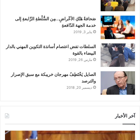
صَحافةُ هَتْكِ الأعْراضِ…مِن السُّلْطةِ الرِّابعةِ إلى
خدمة الجهة الدّافعةِ
يناير 3, 2019
السلطات تفض اعتصام أساتذة التكوين المهني بالدار
البيضاء بالقوة
مارس 26, 2019
الصايل يَخْتَطِفُ مهرجان خريبكة مع سبق الإصرار
والترصد
ديسمبر 20, 2018
آخر الأخبار