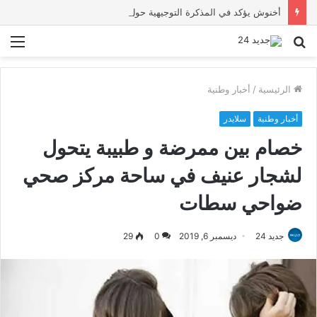
أخنوش يؤكد في المذكرة التوجيهية حول ميزانية 2027 أن ثوابت العدالة الاجتماعية والمجالية خيار استراتيجي للبلاد
بحث
الق
عن
الرئيسية
/
أخبار وطنية
أخبار وطنية
سلايدر
خصام بين ممرضة و طبيبة يتحول
لشجار عنيف في ساحة مركز صحي
ضواحي سطات
جديد 24
ديسمبر 6, 2019
0
29