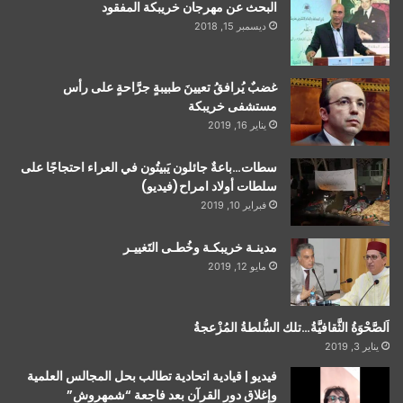
البحث عن مهرجان خريبكة المفقود
ديسمبر 15, 2018
غضبٌ يُرافقُ تعيينَ طبيبةٍ جرَّاحةٍ على رأس
مستشفى خريبكة
يناير 16, 2019
سطات…باعةٌ جائلون يَبيتُون في العراء احتجاجًا على
سلطات أولاد امراح(فيديو)
فبراير 10, 2019
مدينـة خريبكـة وخُطـى التَغييـر
مايو 12, 2019
اَلصَّحْوَةُ الثَّقافيَّةُ…تلك السُّلطةُ المُزْعجةُ
يناير 3, 2019
فيديو | قيادية اتحادية تطالب بحل المجالس العلمية
وإغلاق دور القرآن بعد فاجعة “شمهروش”