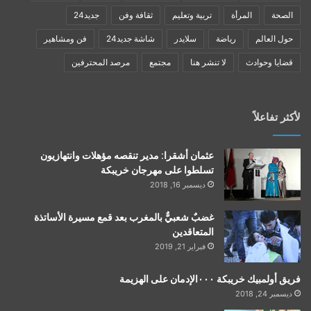
الصحة
المرأة
تربية وتعليم
ثقافة وفن
جديد24
حول العالم
رياضة
سلايدر
شاشة جديد24
فن ومشاهير
قضايا وحوادث
لا تنشر هنا
مجتمع
مرصد المحترفين
لأكثر تفاعلاً
عثمان أشقرا: مدير تنقصه مؤهلات وانتهازيون
تسلطوا على مهرجان خريبكة
ديسمبر 16, 2018
غضبٌ شعبيٌّ بالمغرب بعد قمع مسيرة الأساتذة
المتعاقدين
فبراير 21, 2019
فريق أولمبيك خريبكة ٠٠٠الإدمان على الهزيمة
ديسمبر 24, 2018