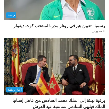
رياضة
رسميا.. تعيين هيرفي رونار مدربا لمنتخب كوت ديفوار
منذ يومين
أخبار وطنية
برقية تهنئة إلى الملك محمد السادس من عاهل إسبانيا
الملك فيليبي السادس بمناسبة عيد العرش