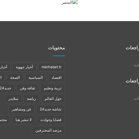
اجعات
محتويات
لات
merhabet tr
أخبار جهوية
أخبار
اقتصاد
السياسية
الصحة
ا
اجعات
تربية وتعليم
ثقافة وفن
جديد24
لات
حول العالم
رياضة
سلايدر
شاشة جديد24
فن ومشاهير
قضايا وحوادث
لا تنشر هنا
مجتم
مرصد المحترفين