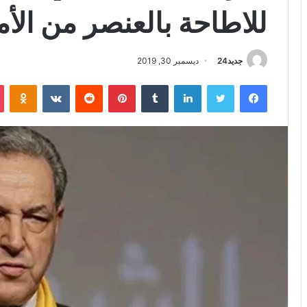
للاطاحة بالعنصر من الأم
جديد24
ديسمبر 30, 2019
فيسبوك
تويتر
لينكدإن
بينتيريست
iki