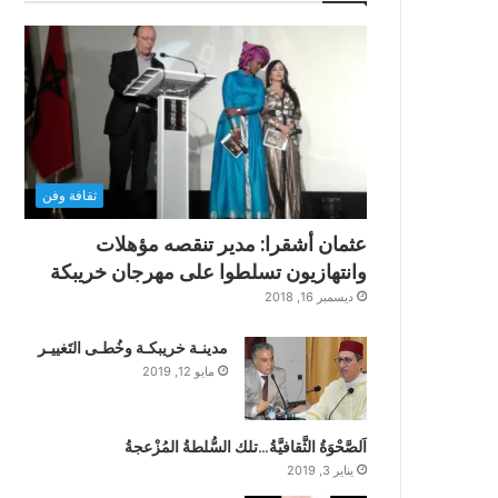
ثقافة وفن
عثمان أشقرا: مدير تنقصه مؤهلات
وانتهازيون تسلطوا على مهرجان خريبكة
ديسمبر 16, 2018
مدينـة خريبكـة وخُطـى التَغييـر
مايو 12, 2019
اَلصَّحْوَةُ الثَّقافيَّةُ…تلك السُّلطةُ المُزْعجةُ
يناير 3, 2019