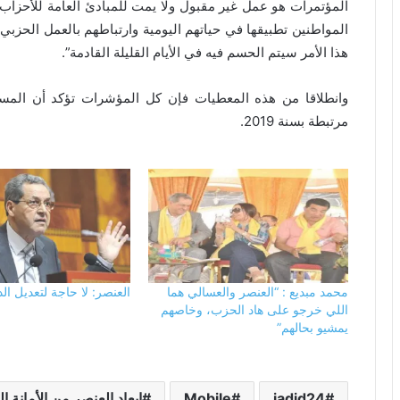
المؤتمرات هو عمل غير مقبول ولا يمت للمبادئ العامة للأحزاب 
المواطنين تطبيقها في حياتهم اليومية وارتباطهم بالعمل الحزبي أ
هذا الأمر سيتم الحسم فيه في الأيام القليلة القادمة”.
وانطلاقا من هذه المعطيات فإن كل المؤشرات تؤكد أن المسؤ
مرتبطة بسنة 2019.
محمد مبديع : “العنصر والعسالي هما
العنصر: لا حاجة لتعديل ال
اللي خرجو على هاد الحزب، وخاصهم
يمشيو بحالهم”
jadid24
Mobile
ابعاد العنصر من الأمانة ال