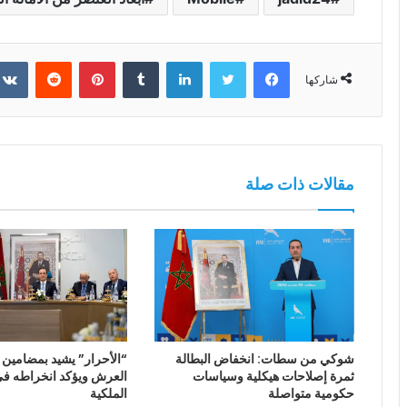
فيسبوك
تويتر
لينكدإن
بينتيريست
شاركها
مقالات ذات صلة
شوكي من سطات: انخفاض البطالة
“الأحرار” يشيد بمضامين
ثمرة إصلاحات هيكلية وسياسات
العرش ويؤكد انخراطه في 
حكومية متواصلة
الملكية