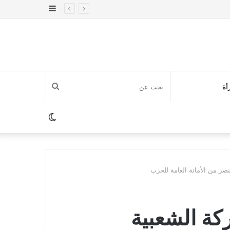
إضافة
عمود
جانبي
بحث
أة
عن
الوضع
المظلم
صر من الأمانة العامة للحزب
كة الشعبية