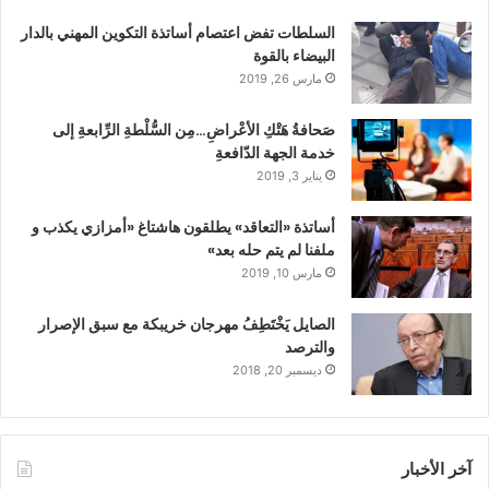
السلطات تفض اعتصام أساتذة التكوين المهني بالدار
البيضاء بالقوة
مارس 26, 2019
صَحافةُ هَتْكِ الأعْراضِ…مِن السُّلْطةِ الرِّابعةِ إلى
خدمة الجهة الدّافعةِ
يناير 3, 2019
أساتذة «التعاقد» يطلقون هاشتاغ «أمزازي يكذب و
ملفنا لم يتم حله بعد»
مارس 10, 2019
الصايل يَخْتَطِفُ مهرجان خريبكة مع سبق الإصرار
والترصد
ديسمبر 20, 2018
آخر الأخبار