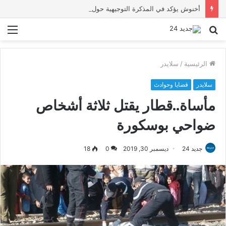
أخنوش يؤكد في المذكرة التوجيهية حول ميزانية 2027 أن ثوابت العدالة الاجتماعية والمجالية خيار استراتيجي للبلاد
بحث
الق
عن
الرئيسية
/
سلايدر
سلايدر
قضايا وحوادث
مأساة..قطار يقتل ثلاثة أشخاص
ضواحي بوسكورة
جديد 24
ديسمبر 30, 2019
0
18