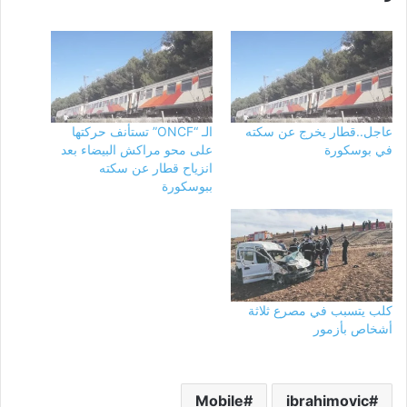
عاجل..قطار يخرج عن سكته
الـ “ONCF” تستأنف حركتها
في بوسكورة
على محو مراكش البيضاء بعد
انزياح قطار عن سكته
ببوسكورة
كلب يتسبب في مصرع ثلاثة
أشخاص بأزمور
Mobile
ibrahimovic