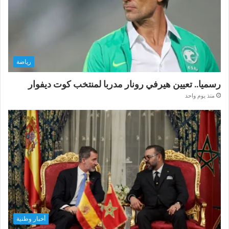
رياضة
رسميا.. تعيين هيرفي رونار مدربا لمنتخب كوت ديفوار
منذ يوم واحد
أخبار وطنية