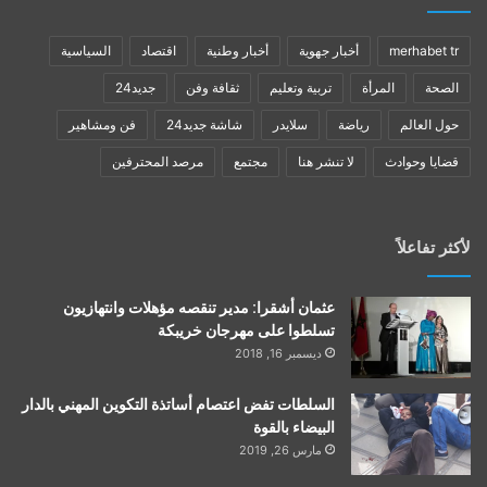
merhabet tr
أخبار جهوية
أخبار وطنية
اقتصاد
السياسية
الصحة
المرأة
تربية وتعليم
ثقافة وفن
جديد24
حول العالم
رياضة
سلايدر
شاشة جديد24
فن ومشاهير
قضايا وحوادث
لا تنشر هنا
مجتمع
مرصد المحترفين
لأكثر تفاعلاً
عثمان أشقرا: مدير تنقصه مؤهلات وانتهازيون
تسلطوا على مهرجان خريبكة
ديسمبر 16, 2018
السلطات تفض اعتصام أساتذة التكوين المهني بالدار
البيضاء بالقوة
مارس 26, 2019