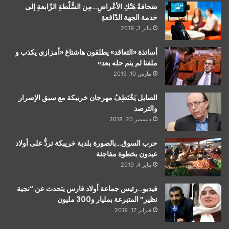
صَحافةُ هَتْكِ الأعْراضِ…مِن السُّلْطةِ الرِّابعةِ إلى
خدمة الجهة الدّافعةِ
يناير 3, 2019
أساتذة «التعاقد» يطلقون هاشتاغ «أمزازي يكذب و
ملفنا لم يتم حله بعد»
مارس 10, 2019
الصايل يَخْتَطِفُ مهرجان خريبكة مع سبق الإصرار
والترصد
ديسمبر 20, 2018
حرب السوق…بالصورة بلدية خريبكة تردُّ على أولاد
عبدون بخطوة مفاجئة
يناير 4, 2019
فيديو…رئيس جماعة أولاد فارس يتحدث عن “نجية
نظير” المتبرعة بمليار و300 مليون
فبراير 17, 2019