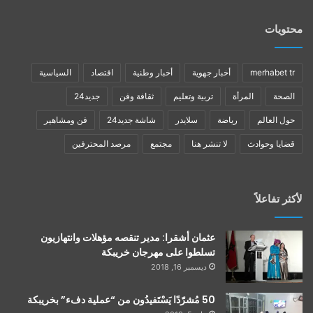
محتويات
merhabet tr
أخبار جهوية
أخبار وطنية
اقتصاد
السياسية
الصحة
المرأة
تربية وتعليم
ثقافة وفن
جديد24
حول العالم
رياضة
سلايدر
شاشة جديد24
فن ومشاهير
قضايا وحوادث
لا تنشر هنا
مجتمع
مرصد المحترفين
لأكثر تفاعلاً
عثمان أشقرا: مدير تنقصه مؤهلات وانتهازيون
تسلطوا على مهرجان خريبكة
ديسمبر 16, 2018
50 مُشرّدًا يَسْتَفيدُون من “عملية دفء” بخريبكة