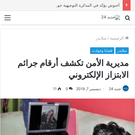
أخنوش يؤكد في المذكرة التوجيهية حول ميزانية 2027 أن ثوابت العدالة الاجتماعية والمجالية خيار استراتيجي للبلاد
بحث
الق
عن
الرئيسية
/
سلايدر
سلايدر
قضايا وحوادث
مديرية الأمن تكشف أرقام جرائم
الابتزاز الإلكتروني
جديد 24
ديسمبر 7, 2019
0
11