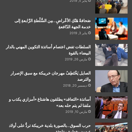
يناير 5, 2019
صَحافةُ هَتْكِ الأعْراضِ…مِن السُّلْطةِ الرِّابعةِ إلى
خدمة الجهة الدّافعةِ
يناير 3, 2019
السلطات تفض اعتصام أساتذة التكوين المهني بالدار
البيضاء بالقوة
مارس 26, 2019
الصايل يَخْتَطِفُ مهرجان خريبكة مع سبق الإصرار
والترصد
ديسمبر 20, 2018
أساتذة «التعاقد» يطلقون هاشتاغ «أمزازي يكذب و
ملفنا لم يتم حله بعد»
مارس 10, 2019
حرب السوق…بالصورة بلدية خريبكة تردُّ على أولاد
عبدون بخطوة مفاجئة