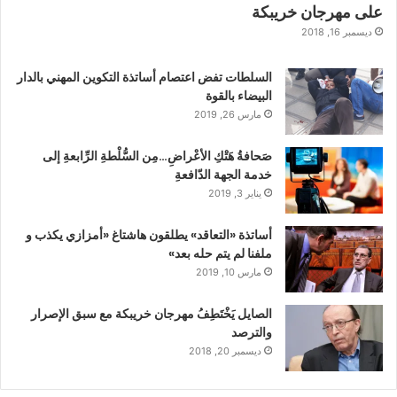
على مهرجان خريبكة
ديسمبر 16, 2018
السلطات تفض اعتصام أساتذة التكوين المهني بالدار
البيضاء بالقوة
مارس 26, 2019
صَحافةُ هَتْكِ الأعْراضِ…مِن السُّلْطةِ الرِّابعةِ إلى
خدمة الجهة الدّافعةِ
يناير 3, 2019
أساتذة «التعاقد» يطلقون هاشتاغ «أمزازي يكذب و
ملفنا لم يتم حله بعد»
مارس 10, 2019
الصايل يَخْتَطِفُ مهرجان خريبكة مع سبق الإصرار
والترصد
ديسمبر 20, 2018