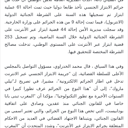
جرائم الابتزاز الجنسي تأخذ طابعا دوليا حيث تمت احالة 61 عملية
ابتزاز تم تسجيلها هذه السنة على الشرطة الجنائية الدولية
(الانتربول)، فيما تمت إحالة 9 من هذه الجرائم على وزارة الخارجية.
وقد سجلت مديرية الأمن إحالة 44 قضية ابتزاز عبر الأنترنت على
الشرطة الجنائية الدولية خلال السنة الماضية، وتم تسجيل 253
قضية ابتزاز عبر الأنترنت على المستوى الوطني، تدخلت مصالح
الشرطة المختصة للتحقيق فيها.
وفي هذا السياق ، قال محمد الخدراوي، مسؤول التواصل بالمجلس
الأعلى للسلطة القضائية، إن “جريمة الابتزاز الجنسي عبر الانترنت
تدخل في اطار الجرائم الالكترونية”، مشيرا، في تصريح لـ”تيلي
ماروك”، إلى أن “هذا النوع من الجرائم عرف تطورا كبيرا في
السنوات الأخيرة مع تطور التكنولوجيا”، مؤكدا أن “المغرب تبنى بابا
خاصا في للقانون الجنائي منذ عقدين، وصادق على اتفاقية
بودابيست، التي تخص هذا النوع من الجرائم، والتي تعتبر اسمى من
القانون الجنائي، ويتبناها الاجتهاد القضائي في العديد من الاحكام
المتعلقة بجرائم الابتزاز عبر الأنترنت”، وشدد المتحدث أن “المغرب