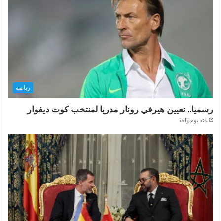
رياضة
رسميا.. تعيين هيرفي رونار مدربا لمنتخب كوت ديفوار
منذ يوم واحد