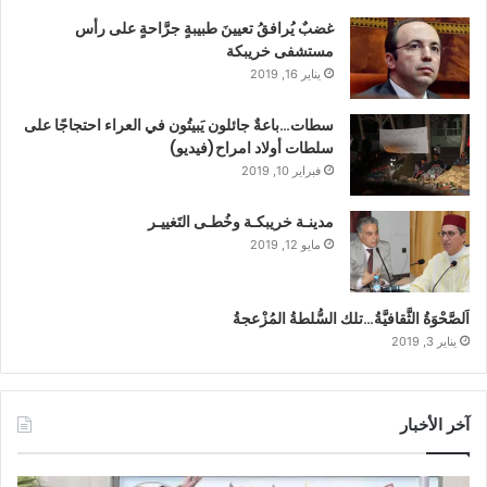
غضبٌ يُرافقُ تعيينَ طبيبةٍ جرَّاحةٍ على رأس
مستشفى خريبكة
يناير 16, 2019
سطات…باعةٌ جائلون يَبيتُون في العراء احتجاجًا على
سلطات أولاد امراح(فيديو)
فبراير 10, 2019
مدينـة خريبكـة وخُطـى التَغييـر
مايو 12, 2019
اَلصَّحْوَةُ الثَّقافيَّةُ…تلك السُّلطةُ المُزْعجةُ
يناير 3, 2019
آخر الأخبار