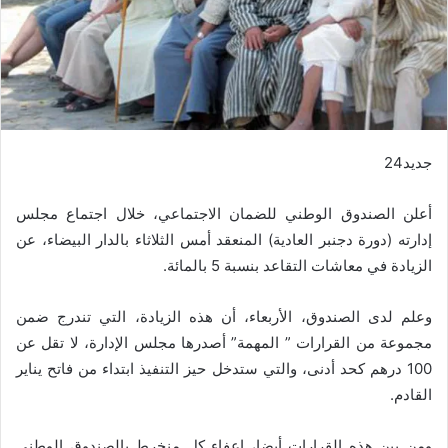
جديد24
أعلن الصندوق الوطني للضمان الاجتماعي، خلال اجتماع مجلس
إدارته (دورة دجنبر العادية) المنعقد أمس الثلاثاء بالدار البيضاء، عن
الزيادة في معاشات التقاعد بنسبة 5 بالمائة.
وعلم لدى الصندوق، الأربعاء، أن هذه الزيادة، التي تندرج ضمن
مجموعة من القرارات ” المهمة” أصدرها مجلس الإدارة، لا تقل عن
100 درهم كحد أدنى، والتي ستدخل حيز التنفيذ ابتداء من فاتح يناير
القادم.
ومن بين هذه القرارات أيضا، إعفاء كل منخرط بالصندوق الوطني