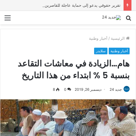
تقرير حقوقي يدعو إلى حماية عاجلة للقاصرين بسبتة ويحذر من تصاعد المخاطر والاستغلال
بحث
الق
عن
الرئيسية
/
أخبار وطنية
أخبار وطنية
سلايدر
هام…الزيادة في معاشات التقاعد
بنسبة 5 % ابتداء من هذا التاريخ
جديد 24
ديسمبر 26, 2019
0
8