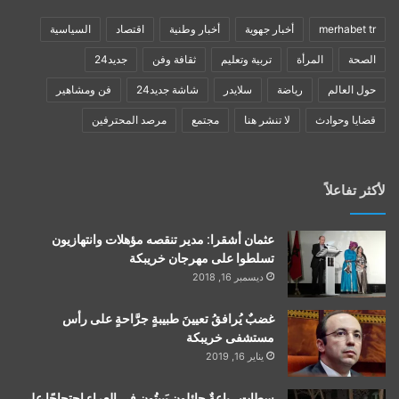
merhabet tr
أخبار جهوية
أخبار وطنية
اقتصاد
السياسية
الصحة
المرأة
تربية وتعليم
ثقافة وفن
جديد24
حول العالم
رياضة
سلايدر
شاشة جديد24
فن ومشاهير
قضايا وحوادث
لا تنشر هنا
مجتمع
مرصد المحترفين
لأكثر تفاعلاً
عثمان أشقرا: مدير تنقصه مؤهلات وانتهازيون
تسلطوا على مهرجان خريبكة
ديسمبر 16, 2018
غضبٌ يُرافقُ تعيينَ طبيبةٍ جرَّاحةٍ على رأس
مستشفى خريبكة
يناير 16, 2019
سطات…باعةٌ جائلون يَبيتُون في العراء احتجاجًا على