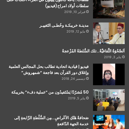
سلطات أولاد امراح(فيديو)
فبراير 10, 2019
مدينـة خريبكـة وخُطـى التَغييـر
مايو 12, 2019
اَلصَّحْوَةُ الثَّقافيَّةُ…تلك السُّلطةُ المُزْعجةُ
يناير 3, 2019
فيديو | قيادية اتحادية تطالب بحل المجالس العلمية
وإغلاق دور القرآن بعد فاجعة “شمهروش”
ديسمبر 24, 2018
50 مُشرّدًا يَسْتَفيدُون من “عملية دفء” بخريبكة
يناير 5, 2019
صَحافةُ هَتْكِ الأعْراضِ…مِن السُّلْطةِ الرِّابعةِ إلى
خدمة الجهة الدّافعةِ