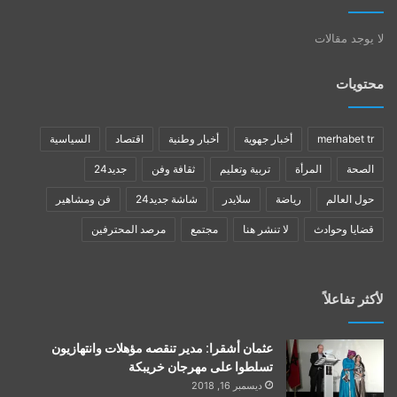
لا يوجد مقالات
محتويات
merhabet tr
أخبار جهوية
أخبار وطنية
اقتصاد
السياسية
الصحة
المرأة
تربية وتعليم
ثقافة وفن
جديد24
حول العالم
رياضة
سلايدر
شاشة جديد24
فن ومشاهير
قضايا وحوادث
لا تنشر هنا
مجتمع
مرصد المحترفين
لأكثر تفاعلاً
عثمان أشقرا: مدير تنقصه مؤهلات وانتهازيون
تسلطوا على مهرجان خريبكة
ديسمبر 16, 2018