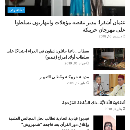
ثقافة وفن
عثمان أشقرا: مدير تنقصه مؤهلات وانتهازيون تسلطوا
على مهرجان خريبكة
ديسمبر 16, 2018
سطات…باعةٌ جائلون يَبيتُون في العراء احتجاجًا على
سلطات أولاد امراح(فيديو)
فبراير 10, 2019
مدينـة خريبكـة وخُطـى التَغييـر
مايو 12, 2019
اَلصَّحْوَةُ الثَّقافيَّةُ…تلك السُّلطةُ المُزْعجةُ
يناير 3, 2019
فيديو | قيادية اتحادية تطالب بحل المجالس العلمية
وإغلاق دور القرآن بعد فاجعة “شمهروش”