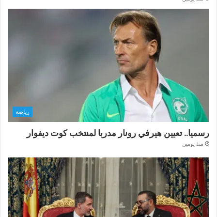
رياضة
رسميا.. تعيين هيرفي رونار مدربا لمنتخب كوت ديفوار
منذ يومين