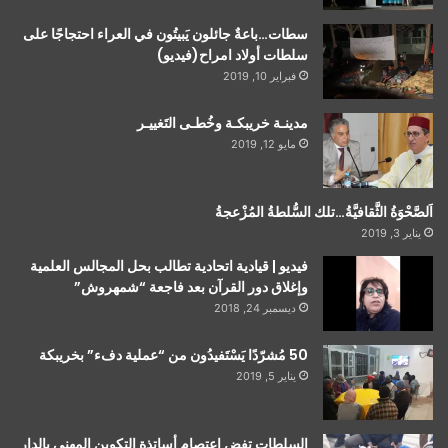
سطات…باعةٌ جائلون يَبيتُون في العراء احتجاجًا على
سلطات أولاد امراح(فيديو)
فبراير 10, 2019
مدينـة خريبكـة وخُطـى التَغييـر
مايو 12, 2019
اَلصَّحْوَةُ الثَّقافيَّةُ…تلك السُّلطةُ المُزْعجةُ
يناير 3, 2019
فيديو | قيادية اتحادية تطالب بحل المجالس العلمية
وإغلاق دور القرآن بعد فاجعة “شمهروش”
ديسمبر 24, 2018
50 مُشرّدًا يَسْتَفيدُون من “عملية دفء” بخريبكة
يناير 5, 2019
السلطات تفض اعتصام أساتذة التكوين المهني بالدار