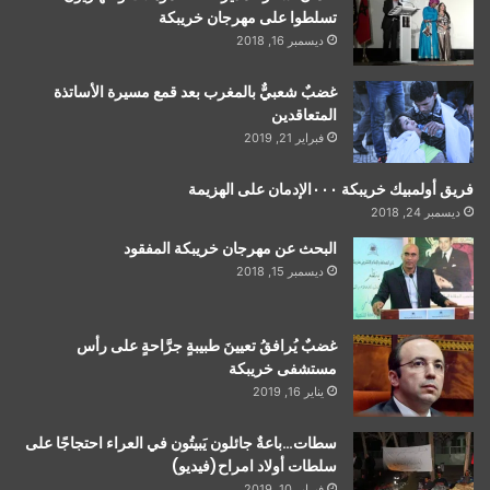
تسلطوا على مهرجان خريبكة
ديسمبر 16, 2018
غضبٌ شعبيٌّ بالمغرب بعد قمع مسيرة الأساتذة
المتعاقدين
فبراير 21, 2019
فريق أولمبيك خريبكة ٠٠٠الإدمان على الهزيمة
ديسمبر 24, 2018
البحث عن مهرجان خريبكة المفقود
ديسمبر 15, 2018
غضبٌ يُرافقُ تعيينَ طبيبةٍ جرَّاحةٍ على رأس
مستشفى خريبكة
يناير 16, 2019
سطات…باعةٌ جائلون يَبيتُون في العراء احتجاجًا على
سلطات أولاد امراح(فيديو)
فبراير 10, 2019