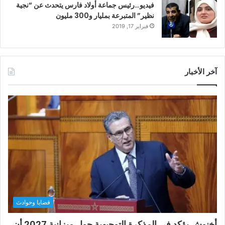
فيديو…رئيس جماعة أولاد فارس يتحدث عن “نجية
نظير” المتبرعة بمليار و300 مليون
فبراير 17, 2019
آخر الأخبار
قضايا وحوادث
أخنوش يؤكد في المذكرة التوجيهية حول ميزانية 2027 أن