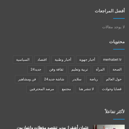
أفضل المراجعات
لا يوجد مقالات
محتويات
merhabet tr
أخبار جهوية
أخبار وطنية
اقتصاد
السياسية
الصحة
المرأة
تربية وتعليم
ثقافة وفن
جديد24
حول العالم
رياضة
سلايدر
شاشة جديد24
فن ومشاهير
قضايا وحوادث
لا تنشر هنا
مجتمع
مرصد المحترفين
لأكثر تفاعلاً
عثمان أشقرا: مدير تنقصه مؤهلات وانتهازيون