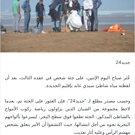
جديد24
عُثر صباح اليوم الإثنين، على جثة شخص في عقده الثالث، بعد أن
لفظته مياه شاطئ سيدي عابد بإقليم الجديدة.
وحسب مصدر مطلع لـ “جديد24”، فإن العثور على الجثة تم، بعدما
لاحظ مجموعة من الشبان الذين يزاولون رياضة ركوب الأمواج
بالشاطئ المذكور، الجثة تطفوا فوق سطح البحر، ليسرعوا بألواحهم
البحرية نحوه من أجل انتشالها، حيث اكتشفوا أن الأمر يتعلق بشخص
مهشم الرأس وعليه أثار تعذيب.