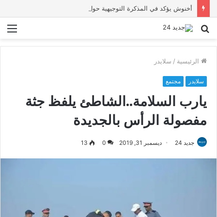
أخنوش يؤكد في المذكرة التوجيهية حول ميزانية 2027 أن ثوابت العدالة الاجتماعية والمجالية خيار استراتيجي للبلاد
بحث
الق
عن
الرئيسية
/
سلايدر
سلايدر
مجتمع
يارب السلامة..الشاطئ يلفظ جثة
مفصولة الرأس بالجديدة
جديد 24
ديسمبر 31, 2019
0
13