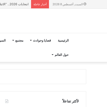
انتخابات 2026.. “الائتلاف المدني من أجل الجبل” يرفع عشرة مطالب أمام الأحزاب لإنصاف المناطق الجبلية
السبت, أغسطس 8 2026
أخبار عاجلة
الرئيسية
قضايا وحوادث
مجتمع
السي
حول العالم
لأكثر تفاعلاً