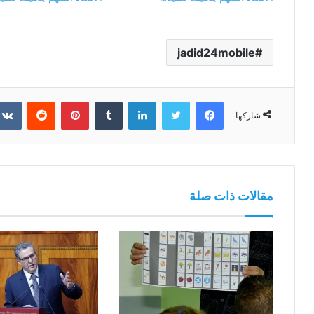
jadid24mobile
فيسبوك
تويتر
لينكدإن
بينتيريست
شاركها
مقالات ذات صلة