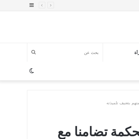
إضافة
عمود
جانبي
بحث
أة
عن
الوضع
المظلم
تهم بتعنيف تلميذته
حكمة تضامنا مع