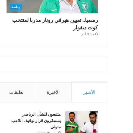
رياضة
رسميا.. تعيين هيرفي رونار مدربا لمنتخب
كوت ديفوار
منذ 3 أيام
الأشهر
الأخيرة
تعليقات
متتبعون للشأن الرياضي
يستنكرون قرار توقيف اللاعب
متولي
يونيو 19, 2022