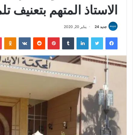
الاستاذ المتهم بتعنيف تل
جديد 24
يناير 20, 2020
فيسبوك
تويتر
لينكدإن
بينتيريست
iki