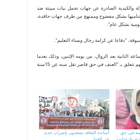
ولة والكيدية الصادرة عن جهات تحمل نيات مبيتة ضد
وتناميها بشكل مفضوح وممنهج من طرف جهات حاقدة،
ومية بشكل عام”.
ة، “دفاعا عن كرامة رجال ونساء التعليم”.
 الثانية بعد الزوال، من يومه الإثنين، وذلك بعدما
قررت النيابة العامة الأربعاء الماضي، متابعته في حالة اعتقال بتهم تتعلق بـ “العنف في حق قاصر تقل سنه عن 15سنة
كمة في حق
أساتذة التعاقد يصعدون بإضراب جديد
ذته بتارودانت
عن العمل