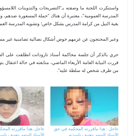
واستنكرت اللجنة ما وصفته بـ”التصريحات والتدوينات اللامسؤ
المدرسة العمومية”، معتبرة أن هناك “حملة المسعورة ضدهم، 
بغية النيل من كرامة المدرس بشكل خاص؛ وتشويه المدرسة العم
وعبر المحتجون عن عزمهم خوض أشكال نضالية تضامنية غير مسبوق
حري بالذكر أن جلسة محاكمة أستاذ تارودانت انطلقت على الساعة
من طرف شخص له سلطة عليه”.
عاجل : هذا ماقررته المحكمة في حق
عاجل..هذا ماقررته المح
الأستاذ المتهم بتعنيف تلميذته
الأستاذ المتهم بتعنيف تلمي