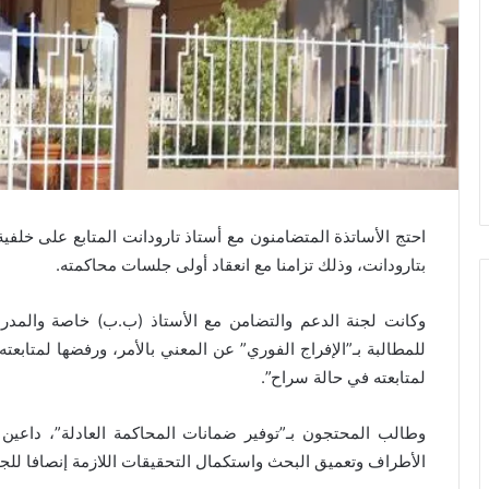
احتج الأساتذة المتضامنون مع أستاذ تارودانت المتابع على خلفية ا
بتارودانت، وذلك تزامنا مع انعقاد أولى جلسات محاكمته.
وكانت لجنة الدعم والتضامن مع الأستاذ (ب.ب) خاصة والمدر
للمطالبة بـ”الإفراج الفوري” عن المعني بالأمر، ورفضها لمتابع
لمتابعته في حالة سراح”.
وطالب المحتجون بـ”توفير ضمانات المحاكمة العادلة”، داعين
الأطراف وتعميق البحث واستكمال التحقيقات اللازمة إنصافا للجم