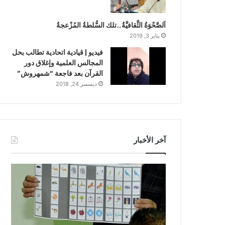
اَلصَّحْوَةُ الثَّقافيَّةُ…تلك السُّلطةُ المُزْعجةُ
يناير 3, 2019
فيديو | قيادية اتحادية تطالب بحل
المجالس العلمية وإغلاق دور
القرآن بعد فاجعة “شمهروش”
ديسمبر 24, 2018
آخر الأخبار