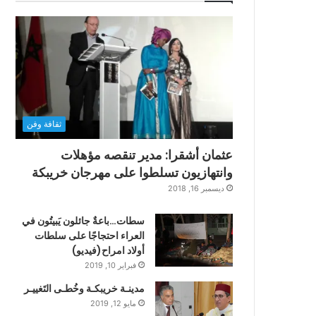
ثقافة وفن
عثمان أشقرا: مدير تنقصه مؤهلات
وانتهازيون تسلطوا على مهرجان خريبكة
ديسمبر 16, 2018
سطات…باعةٌ جائلون يَبيتُون في
العراء احتجاجًا على سلطات
أولاد امراح(فيديو)
فبراير 10, 2019
مدينـة خريبكـة وخُطـى التَغييـر
مايو 12, 2019