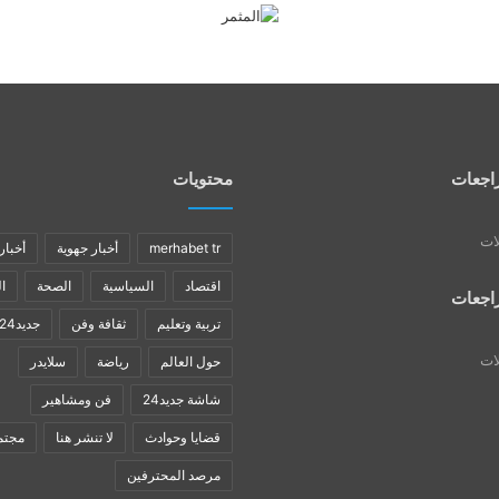
اجعات
محتويات
لات
merhabet tr
أخبار جهوية
أخبار
اقتصاد
السياسية
الصحة
ا
اجعات
تربية وتعليم
ثقافة وفن
جديد24
لات
حول العالم
رياضة
سلايدر
شاشة جديد24
فن ومشاهير
قضايا وحوادث
لا تنشر هنا
مجتم
مرصد المحترفين