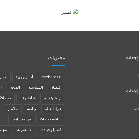
اجعات
محتويات
لات
merhabet tr
أخبار جهوية
أخبار
اقتصاد
السياسية
الصحة
ا
اجعات
تربية وتعليم
ثقافة وفن
جديد24
لات
حول العالم
رياضة
سلايدر
شاشة جديد24
فن ومشاهير
قضايا وحوادث
لا تنشر هنا
مجتم