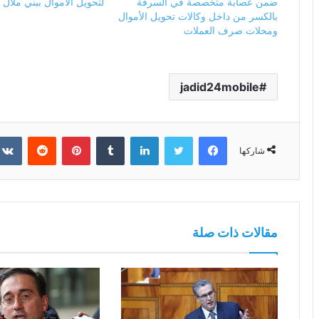
ضمن عصابة متخصصة في السرقة
لتحويل الأموال ببني ملال
بالكسر من داخل وكالات تحويل الأموال
ومحلات صرف العملات
jadid24mobile
فيسبوك
تويتر
لينكدإن
بينتيريست
شاركها
مقالات ذات صلة