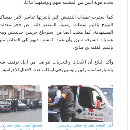
تحديد هوية اثنين من المشتبه فيهم وتوقيفهما تباعا.
كما أسفرت عمليات التفتيش التي باشرتها عناصر الأمن بمساك
البروج بإقليم سطات، يضيف المصدر ذاته، عن حجز معدات
المستهدفة، كما مكنت أيضا من استرجاع خزنتين حديديتين ومج
عمليات السرقة سبق وأن عمد المشتبه فيهم إلى التخلص منها ب
بإقليم الفقيه بن صالح.
وأكد البلاغ أن الأبحاث والتحريات تتواصل من أجل توقيف شخ
باعتبارهما مشاركين رئيسيين في ارتكاب هذه الأفعال الإجرامية.
أمن الفقيه بنصالح يعتقل شخصين
تنسيق أمني يطيح بسارق و