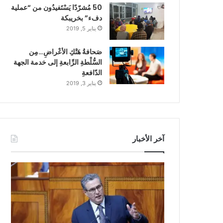
50 مُشرّدًا يَسْتَفيدُون من “عملية
دفء” بخريبكة
يناير 5, 2019
صَحافةُ هَتْكِ الأعْراضِ…مِن
السُّلْطةِ الرِّابعةِ إلى خدمة الجهة
الدّافعةِ
يناير 3, 2019
آخر الأخبار