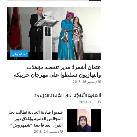
ثقافة وفن
عثمان أشقرا: مدير تنقصه مؤهلات
وانتهازيون تسلطوا على مهرجان خريبكة
ديسمبر 16, 2018
اَلصَّحْوَةُ الثَّقافيَّةُ…تلك السُّلطةُ المُزْعجةُ
يناير 3, 2019
فيديو | قيادية اتحادية تطالب بحل
المجالس العلمية وإغلاق دور
القرآن بعد فاجعة “شمهروش”
ديسمبر 24, 2018