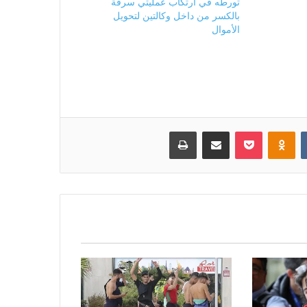
تورطه في ارتكاب عمليتي سرقة
بالكسر من داخل وكالتين لتحويل
الأموال
بوكيت
Odnoklassniki
مشاركة عبر البريد
طباعة