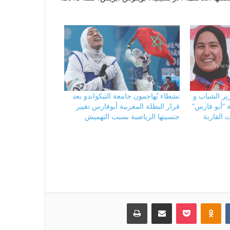
ير الشباب و
نشطاء يُهاجمون جامعة التيكواندو بعد
 “أبو فارس”
قرار البطلة المغربية أبوفارس تغيير
 القارية
جنسيتها الرياضية بسبب التهميش
بوكيت
Odnoklassniki
مشاركة عبر البريد
طباعة