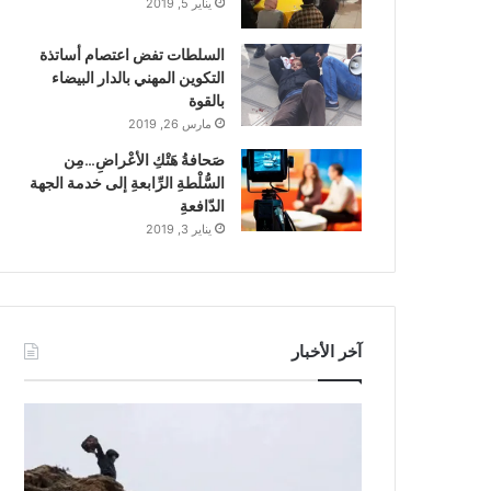
يناير 5, 2019
السلطات تفض اعتصام أساتذة
التكوين المهني بالدار البيضاء
بالقوة
مارس 26, 2019
صَحافةُ هَتْكِ الأعْراضِ…مِن
السُّلْطةِ الرِّابعةِ إلى خدمة الجهة
الدّافعةِ
يناير 3, 2019
آخر الأخبار