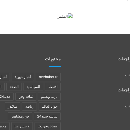
اجعات
محتويات
لات
merhabet tr
أخبار جهوية
أخبار
اقتصاد
السياسية
الصحة
ا
اجعات
تربية وتعليم
ثقافة وفن
جديد24
لات
حول العالم
رياضة
سلايدر
شاشة جديد24
فن ومشاهير
قضايا وحوادث
لا تنشر هنا
مجتم