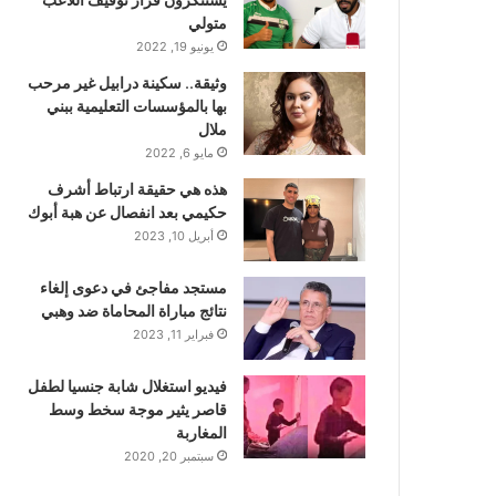
متولي
يونيو 19, 2022
وثيقة.. سكينة درابيل غير مرحب
بها بالمؤسسات التعليمية ببني
ملال
مايو 6, 2022
هذه هي حقيقة ارتباط أشرف
حكيمي بعد انفصال عن هبة أبوك
أبريل 10, 2023
مستجد مفاجئ في دعوى إلغاء
نتائج مباراة المحاماة ضد وهبي
فبراير 11, 2023
فيديو استغلال شابة جنسيا لطفل
قاصر يثير موجة سخط وسط
المغاربة
سبتمبر 20, 2020