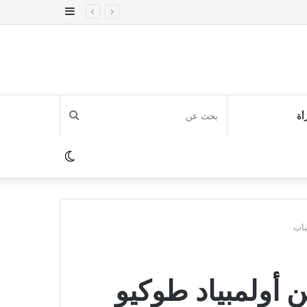
إضافة
عمود
جانبي
بحث
أة
عن
الوضع
المظلم
باب
 أولمبياد طوكيو