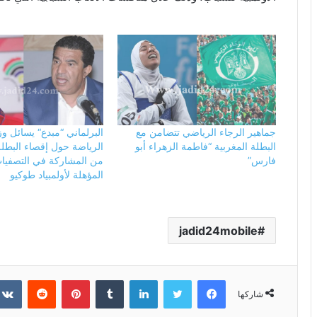
جماهير الرجاء الرياضي تتضامن مع
البرلماني “مبدع“ يسائل وز
البطلة المغربية “فاطمة الزهراء أبو
الرياضة حول إقصاء البطلة
فارس”
من المشاركة في التصفيات
المؤهلة لأولمبياد طوكيو
jadid24mobile
فيسبوك
تويتر
لينكدإن
بينتيريست
شاركها