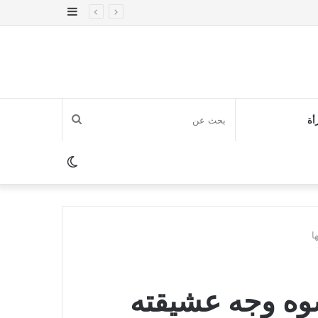
إضافة
عمود
جانبي
بحث
أة
عن
الوضع
المظلم
ا
شوه وجه عشيقته