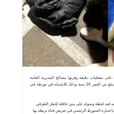
اء على معطيات دقيقة وفرتها مصالح المديرية العامة
لمراقبة التراب الوطني، زوال اليوم الثلاثاء، من توقيف شخص يبلغ من العمر 26 سنة وذلك للاشتباه في تورطه في
تبه فيه لحظة وصوله على متن حافلة للنقل الطرقي
 باعتباره المتورط الرئيسي في تعريض فتاة تربطه بها