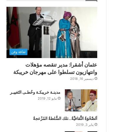
ثقافة وفن
عثمان أشقرا: مدير تنقصه مؤهلات
وانتهازيون تسلطوا على مهرجان خريبكة
ديسمبر 16, 2018
مدينـة خريبكـة وخُطـى التَغييـر
مايو 12, 2019
اَلصَّحْوَةُ الثَّقافيَّةُ…تلك السُّلطةُ المُزْعجةُ
يناير 3, 2019