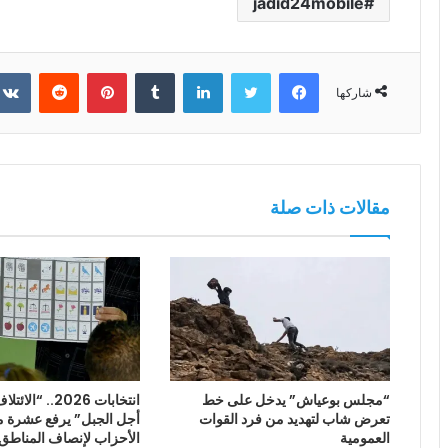
jadid24mobile
فيسبوك
تويتر
لينكدإن
بينتيريست
شاركها
مقالات ذات صلة
“مجلس بوعياش” يدخل على خط
انتخابات 2026.. 
تعرض شاب لتهديد من فرد القوات
أجل الجبل” يرفع عشرة م
العمومية
الأحزاب لإنصاف المناطق 