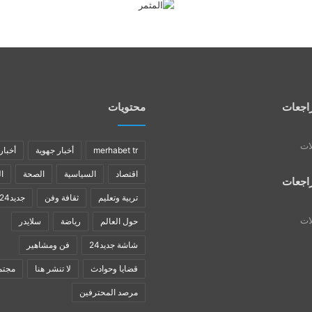
اجعات
محتويات
لات
merhabet tr
أخبار جهوية
أخبار
اقتصاد
السياسية
الصحة
ا
اجعات
تربية وتعليم
ثقافة وفن
جديد24
لات
حول العالم
رياضة
سلايدر
شاشة جديد24
فن ومشاهير
قضايا وحوادث
لا تنشر هنا
مجتم
مرصد المحترفين