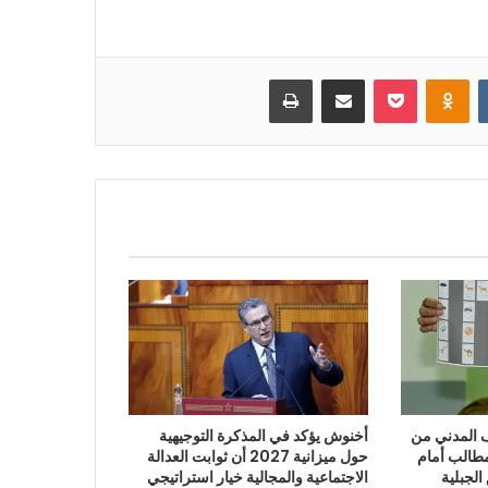
بوكيت
Odnoklassniki
مشاركة عبر البريد
طباعة
“الائتلاف المدني من
أخنوش يؤكد في المذكرة التوجيهية
طالب أمام
حول ميزانية 2027 أن ثوابت العدالة
الجبلية
الاجتماعية والمجالية خيار استراتيجي