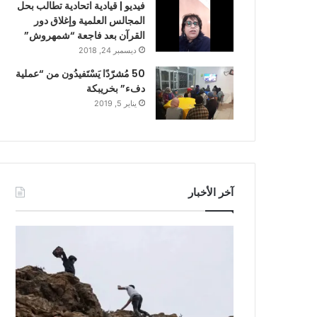
فيديو | قيادية اتحادية تطالب بحل
المجالس العلمية وإغلاق دور
القرآن بعد فاجعة “شمهروش”
ديسمبر 24, 2018
50 مُشرّدًا يَسْتَفيدُون من “عملية
دفء” بخريبكة
يناير 5, 2019
آخر الأخبار