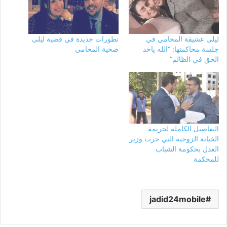
ليلى عشيقة المحامي في
تطورات جديدة في قضية ليلى
جلسة محاكمتها: “الله ياخد
ضحية المحامي
الحق في الظالم”
التفاصيل الكاملة لجريمة
الخيانة الزوجية التي جرت وزير
العدل بحكومة الشباب
للمحكمة
jadid24mobile