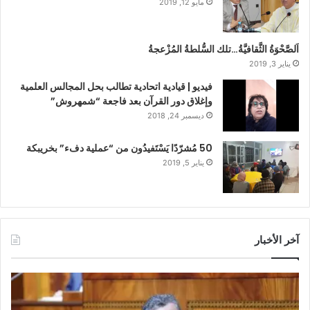
مايو 12, 2019
اَلصَّحْوَةُ الثَّقافيَّةُ…تلك السُّلطةُ المُزْعجةُ
يناير 3, 2019
فيديو | قيادية اتحادية تطالب بحل المجالس العلمية
وإغلاق دور القرآن بعد فاجعة “شمهروش”
ديسمبر 24, 2018
50 مُشرّدًا يَسْتَفيدُون من “عملية دفء” بخريبكة
يناير 5, 2019
آخر الأخبار