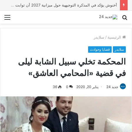
أخنوش يؤكد في المذكرة التوجيهية حول ميزانية 2027 أن ثوابت العدالة الاجتماعية والمجالية خيار استراتيجي للبلاد
بحث
الق
عن
الرئيسية
/
سلايدر
سلايدر
قضايا وحوادث
المحكمة تخلي سبيل الشابة ليلى
في قضية «المحامي العاشق»
جديد 24
يناير 20, 2020
0
36