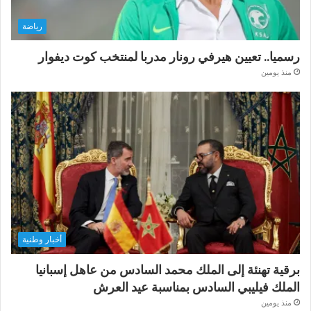
رياضة
رسميا.. تعيين هيرفي رونار مدربا لمنتخب كوت ديفوار
منذ يومين
أخبار وطنية
برقية تهنئة إلى الملك محمد السادس من عاهل إسبانيا
الملك فيليبي السادس بمناسبة عيد العرش
منذ يومين