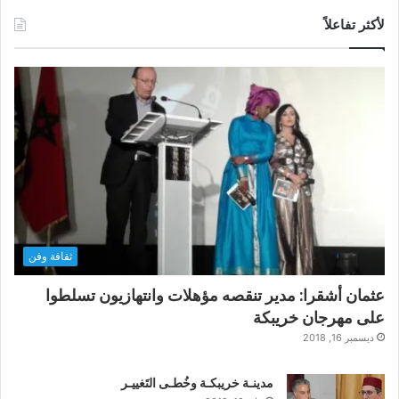
لأكثر تفاعلاً
ثقافة وفن
عثمان أشقرا: مدير تنقصه مؤهلات وانتهازيون تسلطوا
على مهرجان خريبكة
ديسمبر 16, 2018
مدينـة خريبكـة وخُطـى التَغييـر