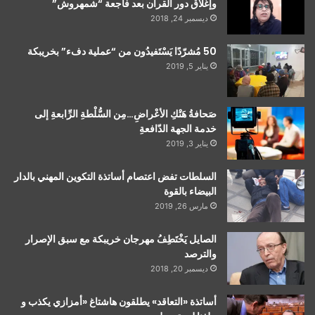
وإغلاق دور القرآن بعد فاجعة “شمهروش”
ديسمبر 24, 2018
50 مُشرّدًا يَسْتَفيدُون من “عملية دفء” بخريبكة
يناير 5, 2019
صَحافةُ هَتْكِ الأعْراضِ…مِن السُّلْطةِ الرِّابعةِ إلى
خدمة الجهة الدّافعةِ
يناير 3, 2019
السلطات تفض اعتصام أساتذة التكوين المهني بالدار
البيضاء بالقوة
مارس 26, 2019
الصايل يَخْتَطِفُ مهرجان خريبكة مع سبق الإصرار
والترصد
ديسمبر 20, 2018
أساتذة «التعاقد» يطلقون هاشتاغ «أمزازي يكذب و