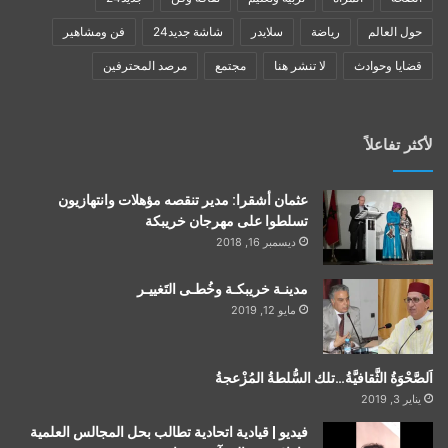
حول العالم
رياضة
سلايدر
شاشة جديد24
فن ومشاهير
قضايا وحوادث
لا تنشر هنا
مجتمع
مرصد المحترفين
لأكثر تفاعلاً
عثمان أشقرا: مدير تنقصه مؤهلات وانتهازيون
تسلطوا على مهرجان خريبكة
ديسمبر 16, 2018
مدينـة خريبكـة وخُطـى التَغييـر
مايو 12, 2019
اَلصَّحْوَةُ الثَّقافيَّةُ…تلك السُّلطةُ المُزْعجةُ
يناير 3, 2019
فيديو | قيادية اتحادية تطالب بحل المجالس العلمية