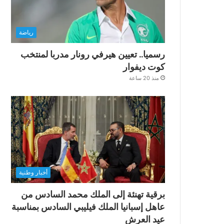
رياضة
رسميا.. تعيين هيرفي رونار مدربا لمنتخب
كوت ديفوار
منذ 20 ساعة
أخبار وطنية
برقية تهنئة إلى الملك محمد السادس من
عاهل إسبانيا الملك فيليبي السادس بمناسبة
عيد العرش