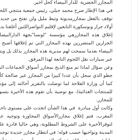
المجازر الحضرية للدار البيضاء كحل أخير.
في هذا الإطار صرح محمد جبلي، رئيس جمعية منتجي اللحوم
أولاد جرار وبوسكورة التابعين لإقليم النواصراللتين أغلقتا 
إغلاق هذه المجازرهي مؤسسة “لونسا”بجهة الدارالبيضا
الجزارين المتضررين بهذه المجازر التي تم إغلاقها أصبح 
البيضاء بعدما سمحت لهم مديرية هذه المجازر بذلك بل ويتم
عبر سيارات نقل اللحوم التابعة لهذا المرفق.
وعن سؤال لماذا تم منع الذبح بمجازر أسواق الجماعات الم
جطو الذي سجل بأن عددا كبيرا من المجازر غير صالحة كأم
كما أن وزارة الفلاحة لما توصلت بالتقرير أحالته إلى م
للمنتجات الغذائية)، مع توصية بأن تقوم هذه الأخيرة بتس
للمجازر.
وكانت أول مبادرة في هذا الشأن اتخدت على مستوى ناحية 
المغرب، فتم إغلاق مجازرالأسواق المجاورة وتوجيه عمل
لتوفرالأخيرة على الشروط المطلوبة، وهي حاليا قادرة عل
المدينة ونواحيها حسب قوله؛ في انتظار مجازر جديدة توج