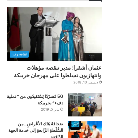
ثقافة وفن
عثمان أشقرا: مدير تنقصه مؤهلات
وانتهازيون تسلطوا على مهرجان خريبكة
ديسمبر 16, 2018
50 مُشرّدًا يَسْتَفيدُون من “عملية
دفء” بخريبكة
يناير 5, 2019
صَحافةُ هَتْكِ الأعْراضِ…مِن
السُّلْطةِ الرِّابعةِ إلى خدمة الجهة
الدّافعةِ