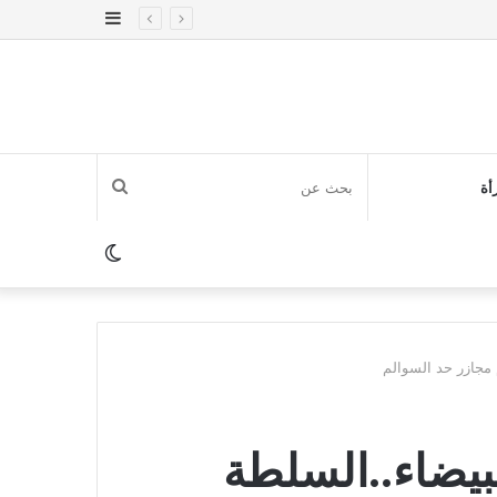
إضافة
عمود
جانبي
بحث
أة
عن
الوضع
المظلم
 مجازر حد السوالم
لبيضاء..السلطة