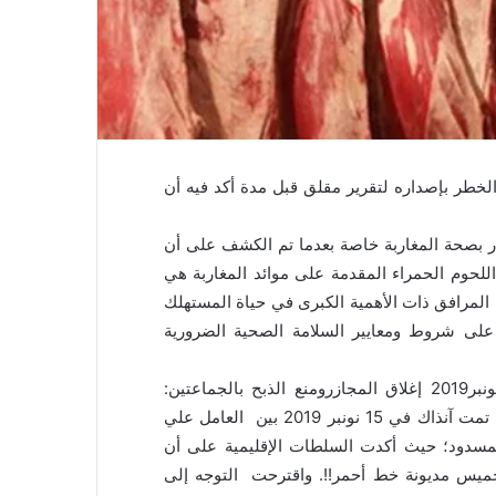
طر بإصداره لتقرير مقلق قبل مدة أكد فيه أن
ار بصحة المغاربة خاصة بعدما تم الكشف على أن
للحوم الحمراء المقدمة على موائد المغاربة هي
ه المرافق ذات الأهمية الكبرى في حياة المستهلك
ر على شروط ومعايير السلامة الصحية الضرورية
من هذا المنطلق كان قرارعمالة مديونة تيط مليل في نونبر2019 إغلاق المجازرومنع الذبح بالجماعتين:
خميس مديونة وسبت تيط مليل؛ ووصلت المفاوضات التي تمت آنذاك في 15 نونبر 2019 بين العامل علي
مسدود؛ حيث أكدت السلطات الإقليمية على أن
خميس مديونة خط أحمر!!. واقترحت التوجه إلى