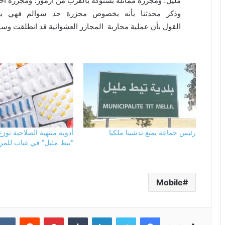
مليل؛ ومجزرة مماثلة بشتوكة بالقرب من أزمور؛ ومجزرة أ
وذكر محدثنا بأنه بخصوص مجزرة حد سوالم فهي بدو
القول بأن عملية محاربة المجازر العشوائية قد انطلقت وسي
رئيس جماعة يمنع تدشينا ملكيا
أدوية منتهية الصلاحية ت
“تيط مليل” في غياب للمرا
Mobile
فيسبوك
تويتر
لينكدإن
بينتيريست