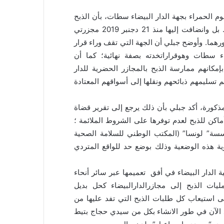
 الحمراء بجهة الدار البيضاء سطات، بأن الذبح
توقف بالفعل بمجازرمديونة وتيط مليل ولن تفتح من جديد. بل وانضافت إليها منذ 21 دجنبر 2019 مجزرتي
بدورهما. وأوضح جبلي أن الجهة التي تقف وراء قرار
ء سطات وهوقراراتخدته بصفة نهائية؛ كما أن
بإمكانهم ممارسة الذبح بالمجازر الحضرية للدار
 تسليمهم ذبائحهم ونقلها إلى أسواقهم المعتادة
ذكورة، أكد جبلي بأن ذلك يرجع إلى تقرير قضاة
اكن للذبح لعدم توفرها على الشروط الملائمة ؛
ؤسسة” لونسا” (المكتب الوطني للسلامة الصحية
وية هذه الوضعية وذلك بوضع حد للواقع المتردي
الدار البيضاء في أفق تعميمها عبر سائر أنحاء
يات الذبح إلى مجازرالدارالبيضاء كحل بديل
ى استيعاب كل طلبات الذبح التي تفد عليها من
د الآن في طور الانشاء بكل من سيدي حجاج بتيط