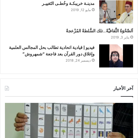
مدينـة خريبكـة وخُطـى التَغييـر
مايو 12, 2019
اَلصَّحْوَةُ الثَّقافيَّةُ…تلك السُّلطةُ المُزْعجةُ
يناير 3, 2019
فيديو | قيادية اتحادية تطالب بحل المجالس العلمية
وإغلاق دور القرآن بعد فاجعة “شمهروش”
ديسمبر 24, 2018
آخر الأخبار