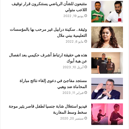
متتبعون للشأن الرياضي يستنكرون قرار توقيف
اللاعب متولي
يونيو 19, 2022
وثيقة.. سكينة درابيل غير مرحب بها بالمؤسسات
التعليمية ببني ملال
مايو 6, 2022
هذه هي حقيقة ارتباط أشرف حكيمي بعد انفصال
عن هبة أبوك
أبريل 10, 2023
مستجد مفاجئ في دعوى إلغاء نتائج مباراة
المحاماة ضد وهبي
فبراير 11, 2023
فيديو استغلال شابة جنسيا لطفل قاصر يثير موجة
سخط وسط المغاربة
سبتمبر 20, 2020