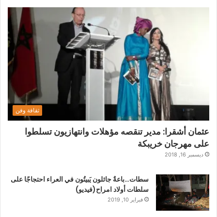
ثقافة وفن
عثمان أشقرا: مدير تنقصه مؤهلات وانتهازيون تسلطوا
على مهرجان خريبكة
ديسمبر 16, 2018
سطات…باعةٌ جائلون يَبيتُون في العراء احتجاجًا على
سلطات أولاد امراح(فيديو)
فبراير 10, 2019