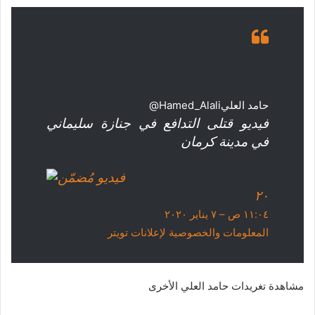
حامد العلي
@Hamed_Alali
فيديو قتلى التدافع في جنازة سليماني
في مدينة كرمان
٢٠
١١:٠٤ ص – ٧ يناير ٢٠٢٠
المعلومات والخصوصية لإعلانات تويتر
مشاهدة تغريدات حامد العلي الأخرى