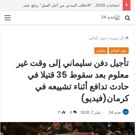
انتخابات 2026.. “الائتلاف المدني من أجل الجبل” يرفع عشرة مطالب أمام الأحزاب لإنصاف المناطق الجبلية
بحث
الق
عن
الرئيسية
/
حول العالم
حول العالم
سلايدر
تأجيل دفن سليماني إلى وقت غير
معلوم بعد سقوط 35 قتيلا في
حادث تدافع أثناء تشييعه في
كرمان(فيديو)
جديد 24
يناير 7, 2020
0
11