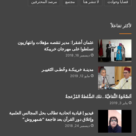
قضايا وحوادث
لا تنشر هنا
مجتمع
مرصد المحترفين
لأكثر تفاعلاً
عثمان أشقرا: مدير تنقصه مؤهلات وانتهازيون
تسلطوا على مهرجان خريبكة
ديسمبر 16, 2018
مدينـة خريبكـة وخُطـى التَغييـر
مايو 12, 2019
اَلصَّحْوَةُ الثَّقافيَّةُ…تلك السُّلطةُ المُزْعجةُ
يناير 3, 2019
فيديو | قيادية اتحادية تطالب بحل المجالس العلمية
وإغلاق دور القرآن بعد فاجعة “شمهروش”
ديسمبر 24, 2018