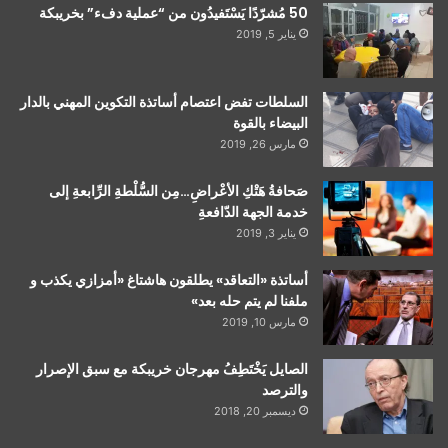
50 مُشرّدًا يَسْتَفيدُون من “عملية دفء” بخريبكة
يناير 5, 2019
السلطات تفض اعتصام أساتذة التكوين المهني بالدار
البيضاء بالقوة
مارس 26, 2019
صَحافةُ هَتْكِ الأعْراضِ…مِن السُّلْطةِ الرِّابعةِ إلى
خدمة الجهة الدّافعةِ
يناير 3, 2019
أساتذة «التعاقد» يطلقون هاشتاغ «أمزازي يكذب و
ملفنا لم يتم حله بعد»
مارس 10, 2019
الصايل يَخْتَطِفُ مهرجان خريبكة مع سبق الإصرار
والترصد
ديسمبر 20, 2018