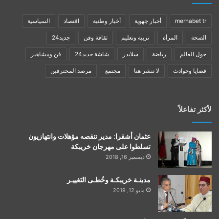
merhabet tr
أخبار جهوية
أخبار وطنية
اقتصاد
السياسية
الصحة
المرأة
تربية وتعليم
ثقافة وفن
جديد24
حول العالم
رياضة
سلايدر
شاشة جديد24
فن ومشاهير
قضايا وحوادث
لا تنشر هنا
مجتمع
مرصد المحترفين
لأكثر تفاعلاً
عثمان أشقرا: مدير تنقصه مؤهلات وانتهازيون
تسلطوا على مهرجان خريبكة
ديسمبر 16, 2018
مدينـة خريبكـة وخُطـى التَغييـر
مايو 12, 2019