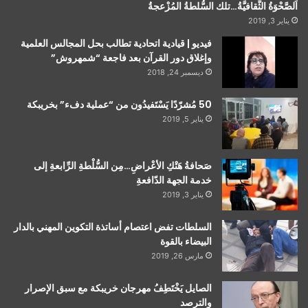
اَلصَّحْوَةُ الثَّقافيَّةُ…تلك السُّلطةُ المُزْعجةُ
يناير 3, 2019
فيديو | قيادية اتحادية تطالب بحل المجالس العلمية
وإغلاق دور القرآن بعد فاجعة “شمهروش”
ديسمبر 24, 2018
50 مُشرّدًا يَسْتَفيدُون من “عملية دفء” بخريبكة
يناير 5, 2019
صَحافةُ هَتْكِ الأعْراضِ…مِن السُّلْطةِ الرِّابعةِ إلى
خدمة الجهة الدّافعةِ
يناير 3, 2019
السلطات تفض اعتصام أساتذة التكوين المهني بالدار
البيضاء بالقوة
مارس 26, 2019
الصايل يَخْتَطِفُ مهرجان خريبكة مع سبق الإصرار
والترصد