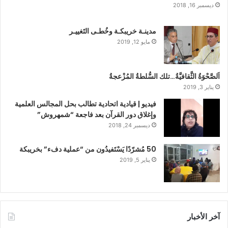
ديسمبر 16, 2018
مدينـة خريبكـة وخُطـى التَغييـر
مايو 12, 2019
اَلصَّحْوَةُ الثَّقافيَّةُ…تلك السُّلطةُ المُزْعجةُ
يناير 3, 2019
فيديو | قيادية اتحادية تطالب بحل المجالس العلمية
وإغلاق دور القرآن بعد فاجعة “شمهروش”
ديسمبر 24, 2018
50 مُشرّدًا يَسْتَفيدُون من “عملية دفء” بخريبكة
يناير 5, 2019
آخر الأخبار