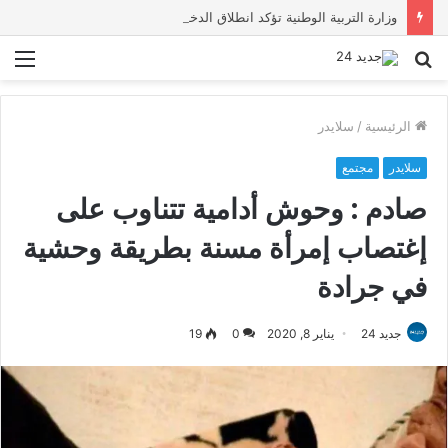
وزارة التربية الوطنية تؤكد انطلاق الدخول المدرسي 2026-2027 في موعده الرسمي
بحث
الق
عن
الرئيسية
/
سلايدر
سلايدر
مجتمع
صادم : وحوش أدامية تتناوب على
إغتصاب إمرأة مسنة بطريقة وحشية
في جرادة
جديد 24
يناير 8, 2020
0
19