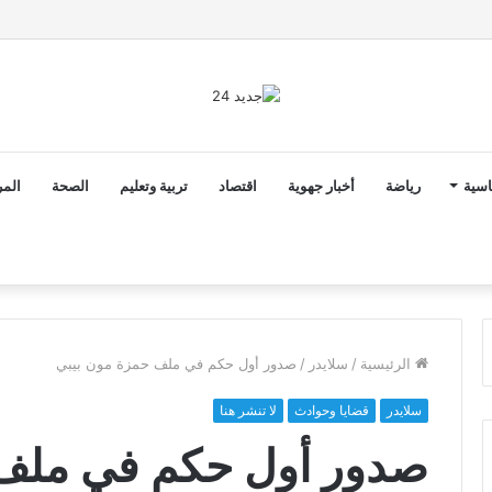
رونار مدربا لمنتخب كوت ديفوار
اسية
رياضة
أخبار جهوية
اقتصاد
تربية وتعليم
الصحة
المر
الرئيسية
/
سلايدر
/
صدور أول حكم في ملف حمزة مون بيبي
سلايدر
قضايا وحوادث
لا تنشر هنا
صدور أول حكم في ملف 