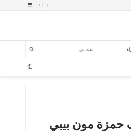
إضافة
عمود
جانبي
بحث
أة
عن
الوضع
المظلم
حمزة مون بيبي