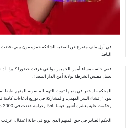
في أول ملف متفرع عن القضية الشائكة حمزة مون بيبي، قضت الم
النافذ.
ففي جلسة مساء أمس الخميس، والتي عرفت حضورا كبيرا، أدان
يعمل مفتش الشرطة بولاية أمن الدار البيضاء.
المحكمة استقر في يقينها ثبوت التهم المنسوبة للمتهم طبقا لم
بنود ” إفشاء السر المهني، والمشاركة في توزيع ادعاءات كاذبة
وحكمت عليه بعشرة أشهر حبسا نافذا وغرامة حددت في 2000 درهم.
الحكم الصادر في حق المتهم الذي توبع في حالة اعتقال، عرفت جدالا