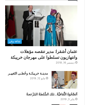
ثقافة وفن
عثمان أشقرا: مدير تنقصه مؤهلات
وانتهازيون تسلطوا على مهرجان خريبكة
ديسمبر 16, 2018
مدينـة خريبكـة وخُطـى التَغييـر
مايو 12, 2019
اَلصَّحْوَةُ الثَّقافيَّةُ…تلك السُّلطةُ المُزْعجةُ
يناير 3, 2019