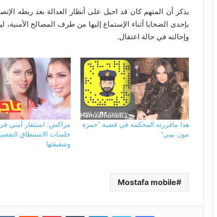
يذكر أن المتهم كان قد احيل على أنظار العدالة بعد ربطه الإ
بإحدى الضحايا أثناء الإستماع إليها من طرف المصالح الأمنية، لي
وإحالته في حالة اعتقال.
هذا ماقررته المحكمة في قضية ”حمزة
مراكش: استنفار أمني في
مون بيبي“
جلسات الاستنطاق التفصيل
وشقيقتها
Mostafa mobile
فيسبوك
تويتر
لينكدإن
بينتيريست