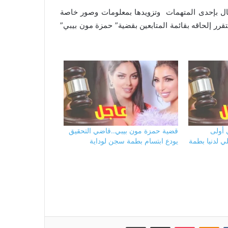
تصال بإحدى المتهمات وتزويدها بمعلومات وصور خاصة
تقرر إلحاقه بقائمة المتابعين بقضية” حمزة مون بيبي”
 أولى
قضية حمزة مون بيبي..قاضي التحقيق
ي لدنيا بطمة
يودع ابتسام بطمة سجن لوداية
بوكيت
Odnoklassniki
مشاركة عبر البريد
طباعة