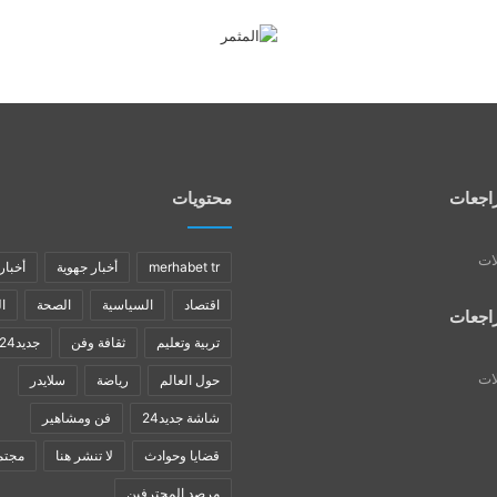
اجعات
محتويات
لات
merhabet tr
أخبار جهوية
أخبار
اقتصاد
السياسية
الصحة
ا
اجعات
تربية وتعليم
ثقافة وفن
جديد24
لات
حول العالم
رياضة
سلايدر
شاشة جديد24
فن ومشاهير
قضايا وحوادث
لا تنشر هنا
مجتم
مرصد المحترفين