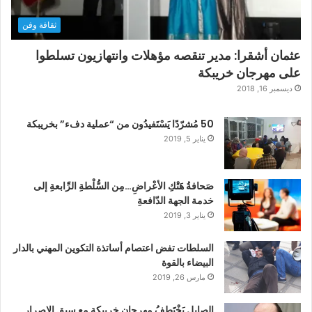
ثقافة وفن
عثمان أشقرا: مدير تنقصه مؤهلات وانتهازيون تسلطوا
على مهرجان خريبكة
ديسمبر 16, 2018
50 مُشرّدًا يَسْتَفيدُون من “عملية دفء” بخريبكة
يناير 5, 2019
صَحافةُ هَتْكِ الأعْراضِ…مِن السُّلْطةِ الرِّابعةِ إلى
خدمة الجهة الدّافعةِ
يناير 3, 2019
السلطات تفض اعتصام أساتذة التكوين المهني بالدار
البيضاء بالقوة
مارس 26, 2019
الصايل يَخْتَطِفُ مهرجان خريبكة مع سبق الإصرار