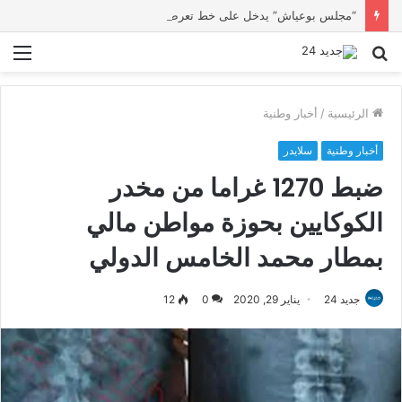
“مجلس بوعياش” يدخل على خط تعرض شاب لتهديد من فرد القوات العمومية
بحث
الق
عن
الرئيسية
/
أخبار وطنية
أخبار وطنية
سلايدر
ضبط 1270 غراما من مخدر
الكوكايين بحوزة مواطن مالي
بمطار محمد الخامس الدولي
جديد 24
يناير 29, 2020
0
12