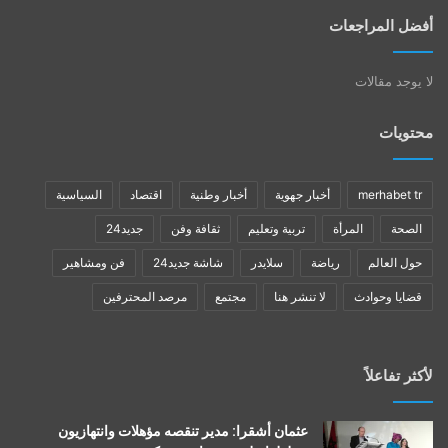
أفضل المراجعات
لا يوجد مقالات
محتويات
merhabet tr
أخبار جهوية
أخبار وطنية
اقتصاد
السياسية
الصحة
المرأة
تربية وتعليم
ثقافة وفن
جديد24
حول العالم
رياضة
سلايدر
شاشة جديد24
فن ومشاهير
قضايا وحوادث
لا تنشر هنا
مجتمع
مرصد المحترفين
لأكثر تفاعلاً
عثمان أشقرا: مدير تنقصه مؤهلات وانتهازيون