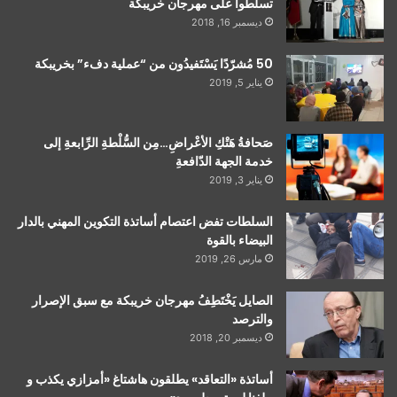
تسلطوا على مهرجان خريبكة
ديسمبر 16, 2018
50 مُشرّدًا يَسْتَفيدُون من “عملية دفء” بخريبكة
يناير 5, 2019
صَحافةُ هَتْكِ الأعْراضِ…مِن السُّلْطةِ الرِّابعةِ إلى
خدمة الجهة الدّافعةِ
يناير 3, 2019
السلطات تفض اعتصام أساتذة التكوين المهني بالدار
البيضاء بالقوة
مارس 26, 2019
الصايل يَخْتَطِفُ مهرجان خريبكة مع سبق الإصرار
والترصد
ديسمبر 20, 2018
أساتذة «التعاقد» يطلقون هاشتاغ «أمزازي يكذب و