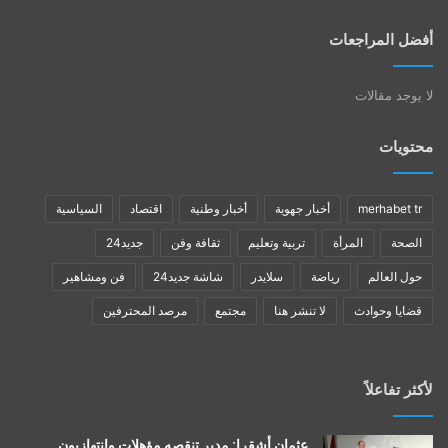
أفضل المراجعات
لا يوجد مقالات
محتويات
merhabet tr
أخبار جهوية
أخبار وطنية
اقتصاد
السياسية
الصحة
المرأة
تربية وتعليم
ثقافة وفن
جديد24
حول العالم
رياضة
سلايدر
شاشة جديد24
فن ومشاهير
قضايا وحوادث
لا تنشر هنا
مجتمع
مرصد المحترفين
لأكثر تفاعلاً
عثمان أشقرا: مدير تنقصه مؤهلات وانتهازيون