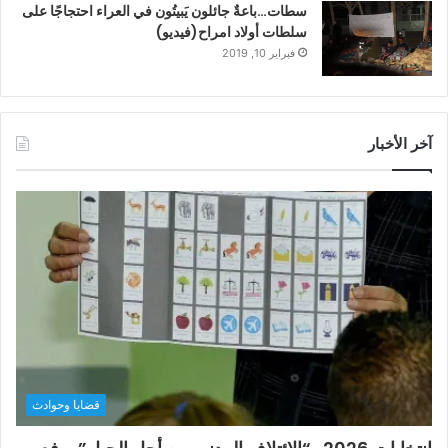
سطات…باعةٌ جائلون يَبيتُون في العراء احتجاجًا على
سلطات أولاد امراح(فيديو)
فبراير 10, 2019
آخر الأخبار
قضايا وحوادث