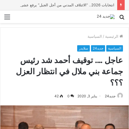
انتخابات 2026.. “الائتلاف المدني من أجل الجبل” يرفع عشرة مطالب أمام الأحزاب لإنصاف المناطق الجبلية
بحث
الق
عن
الرئيسية
/
السياسية
السياسية
جديد24
سلايدر
عاجل …. توقيف أحمد شد رئيس
جماعة بني ملال في انتظار العزل
؟؟؟
جديد24
يناير 3, 2020
0
42