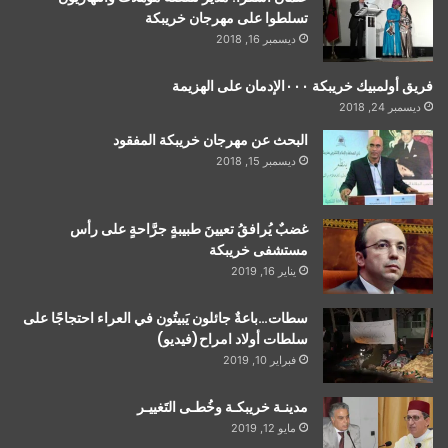
تسلطوا على مهرجان خريبكة
ديسمبر 16, 2018
فريق أولمبيك خريبكة ٠٠٠الإدمان على الهزيمة
ديسمبر 24, 2018
البحث عن مهرجان خريبكة المفقود
ديسمبر 15, 2018
غضبٌ يُرافقُ تعيينَ طبيبةٍ جرَّاحةٍ على رأس
مستشفى خريبكة
يناير 16, 2019
سطات…باعةٌ جائلون يَبيتُون في العراء احتجاجًا على
سلطات أولاد امراح(فيديو)
فبراير 10, 2019
مدينـة خريبكـة وخُطـى التَغييـر
مايو 12, 2019