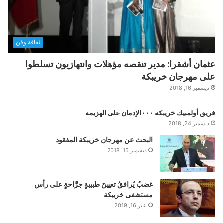
ثقافة وفن
عثمان أشقرا: مدير تنقصه مؤهلات وانتهازيون تسلطوا
على مهرجان خريبكة
ديسمبر 16, 2018
فريق أولمبيك خريبكة ٠٠٠الإدمان على الهزيمة
ديسمبر 24, 2018
البحث عن مهرجان خريبكة المفقود
ديسمبر 15, 2018
غضبٌ يُرافقُ تعيينَ طبيبةٍ جرَّاحةٍ على رأس
مستشفى خريبكة
يناير 16, 2019