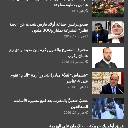
عبدون بخطوة مفاجئة
يناير 4, 2019
فيديو…رئيس جماعة أولاد فارس يتحدث عن “نجية
نظير” المتبرعة بمليار و300 مليون
فبراير 17, 2019
محترف المسرح والفنون يكرم إبن مدينة وادي زم
عثمان ركوب
ديسمبر 14, 2018
“بنشماش” يُقدِّمُ مبادرةً لتجاوزِ أزمةِ “البام” تقوم
على 4 عناصر
يناير 5, 2019
غضبٌ شعبيٌّ بالمغرب بعد قمع مسيرة الأساتذة
المتعاقدين
فبراير 21, 2019
فريق أولمبيك خريبكة ٠٠٠الإدمان على الهزيمة