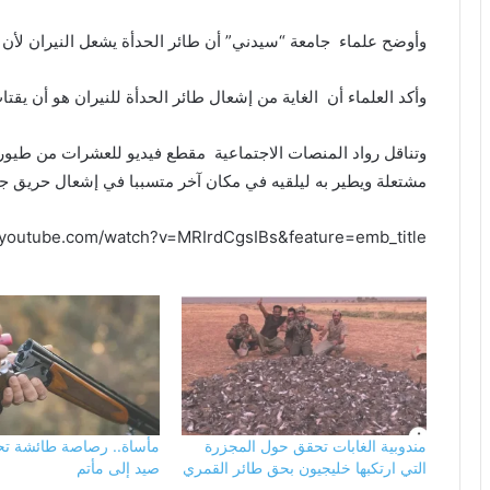
وأوضح علماء جامعة “سيدني” أن طائر الحدأة يشعل النيران لأن 
وأكد العلماء أن الغاية من إشعال طائر الحدأة للنيران هو أن يقتا
وتناقل رواد المنصات الاجتماعية مقطع فيديو للعشرات من طيور
مشتعلة ويطير به ليلقيه في مكان آخر متسببا في إشعال حريق جد
.youtube.com/watch?v=MRIrdCgsIBs&feature=emb_title
مندوبية الغابات تحقق حول المجزرة
مأساة.. رصاصة طائشة تح
التي ارتكبها خليجيون بحق طائر القمري
صيد إلى مأتم