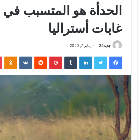
الحدأة هو المتسبب في 
غابات أستراليا
جديد24
يناير 7, 2020
فيسبوك
تويتر
لينكدإن
بينتيريست
iki