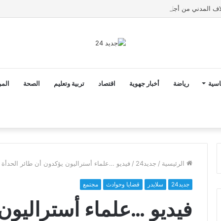
اسية
رياضة
أخبار جهوية
اقتصاد
تربية وتعليم
الصحة
المر
الرئيسية
/
جديد24
/
فيديو …علماء أستراليون يؤكدون أن طائر الحدأة 
جديد24
سلايدر
قضايا وحوادث
مجتمع
فيديو …علماء أستراليون