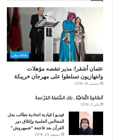
ثقافة وفن
عثمان أشقرا: مدير تنقصه مؤهلات
وانتهازيون تسلطوا على مهرجان خريبكة
ديسمبر 16, 2018
اَلصَّحْوَةُ الثَّقافيَّةُ…تلك السُّلطةُ المُزْعجةُ
يناير 3, 2019
فيديو | قيادية اتحادية تطالب بحل
المجالس العلمية وإغلاق دور
القرآن بعد فاجعة “شمهروش”
ديسمبر 24, 2018