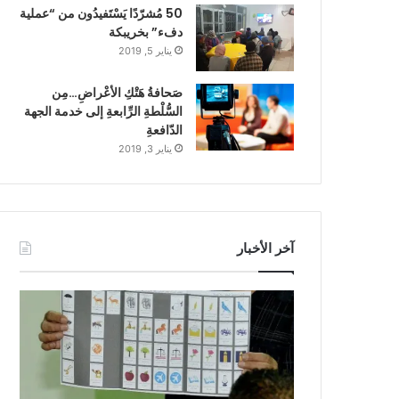
50 مُشرّدًا يَسْتَفيدُون من “عملية
دفء” بخريبكة
يناير 5, 2019
صَحافةُ هَتْكِ الأعْراضِ…مِن
السُّلْطةِ الرِّابعةِ إلى خدمة الجهة
الدّافعةِ
يناير 3, 2019
آخر الأخبار