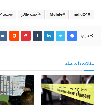
jadid24
Mobile
أخبث طائر
جديد24
فيسبوك
تويتر
لينكدإن
بينتيريست
شاركها
مقالات ذات صلة