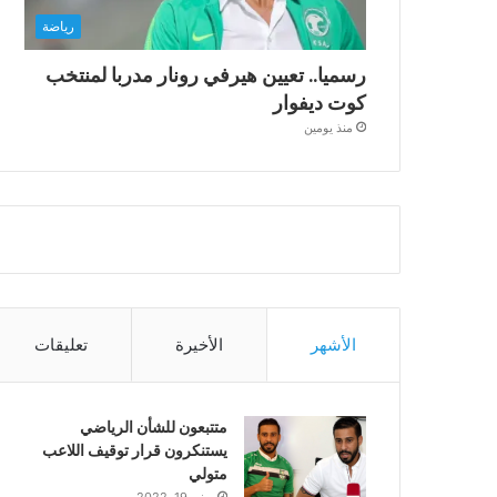
رياضة
رسميا.. تعيين هيرفي رونار مدربا لمنتخب
كوت ديفوار
منذ يومين
الأشهر
الأخيرة
تعليقات
متتبعون للشأن الرياضي
يستنكرون قرار توقيف اللاعب
متولي
يونيو 19, 2022