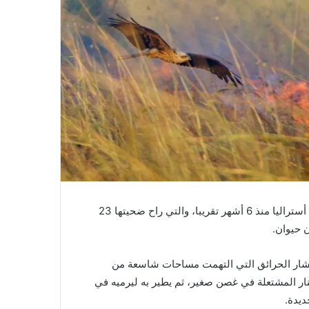
أكد علماء أستراليون أن طائر الحدأة هو أكبر مسبب للحرائق في أستراليا منذ 6 أشهر تقريبا، والتي راح ضحيتها 23
تشار الحرائق التي التهمت مساحات شاسعة من
لنار المشتعلة في غصن صغير، ثم يطير به ليرميه في
ديدة.