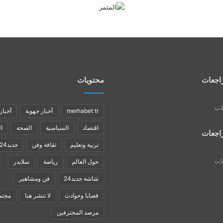
اجعات
محتويات
لات
merhabet tr
أخبار جهوية
أخبار
اقتصاد
السياسية
الصحة
ا
اجعات
تربية وتعليم
ثقافة وفن
جديد24
لات
حول العالم
رياضة
سلايدر
شاشة جديد24
فن ومشاهير
قضايا وحوادث
لا تنشر هنا
مجتم
مرصد المحترفين