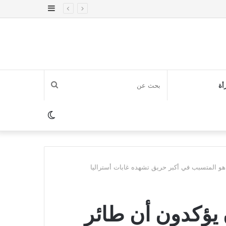
إضافة
عمود
جانبي
بحث
أة
عن
الوضع
المظلم
هو المتسبب في أكبر حريق تشهده غابات أستراليا
 يؤكدون أن طائر