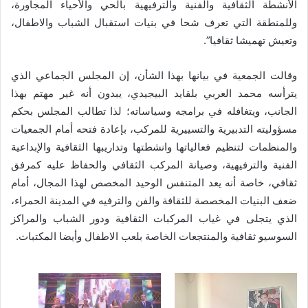
الأنشطة الثقافية والفنية والترفيهية بالحي والأحياء المجاورة،
وللمنطقة التي تعرف شحا في بنيات استقبال الشباب والاطفال،
وتعيش تهميشا ثقافيا”.
وقالت الجمعية في بيانها بهذا الشأن، إن المجلس الجماعي الذي
يترأسه محمد العربي بلقايد البيجيدي، يبدون أنه غير مهتم بهذا
الجانب، ويتغافله في برامجه وسياساته؛ لذا تطالب المجلس بحكم
مسؤوليته التدبيرية والتسييرية للمركب، بإعادة فتحه أمام الجمعيات
والمنظمات لتنظيم فعالياتها وانشطتها وتداريبها الثقافية والإبداعية
الفنية والترفيهية، وصيانة المركب الثقافي والحفاظ عليه كمرفق
ثقافي، خاصة أنه يعد المتنفس الوحيد المخصص لهذا المجال، أمام
ضعف البنيات المخصصة للثقافة والفن والترفيه في المدينة الحمراء،
الذي يتجلى في غياب المركبات الثقافية ودور الشباب والمراكز
السوسيو ثقافية والمنتجعات الخاصة بلعب الاطفال وأيضا المكتبات.