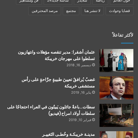
حول العالم
رياضة
سلايدر
شاشة جديد24
فن ومشاهير
قضايا وحوادث
لا تنشر هنا
مجتمع
مرصد المحترفين
لأكثر تفاعلاً
عثمان أشقرا: مدير تنقصه مؤهلات وانتهازيون
تسلطوا على مهرجان خريبكة
ديسمبر 16, 2018
غضبٌ يُرافقُ تعيينَ طبيبةٍ جرَّاحةٍ على رأس
مستشفى خريبكة
يناير 16, 2019
سطات…باعةٌ جائلون يَبيتُون في العراء احتجاجًا على
سلطات أولاد امراح(فيديو)
فبراير 10, 2019
مدينـة خريبكـة وخُطـى التَغييـر