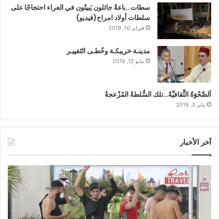
سطات…باعةٌ جائلون يَبيتُون في العراء احتجاجًا على
سلطات أولاد امراح(فيديو)
فبراير 10, 2019
مدينـة خريبكـة وخُطـى التَغييـر
مايو 12, 2019
اَلصَّحْوَةُ الثَّقافيَّةُ…تلك السُّلطةُ المُزْعجةُ
يناير 3, 2019
آخر الأخبار