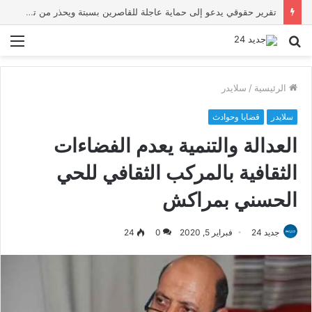
تقرير حقوقي يدعو إلى حماية عاجلة للقاصرين بسبتة ويحذر من تصاعد المخاطر والاستغلال
بحث
الق
عن
الرئيسية
/
سلايدر
سلايدر
قضايا وحوادث
العدالة والتنمية يعدم الفضاءات
الثقافية بالمركب الثقافي للحي
الحسني بمراكش
جديد 24
فبراير 5, 2020
0
24