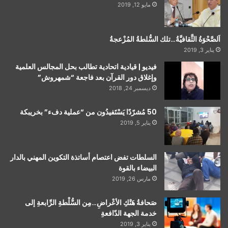
مايو 12, 2019
اَلصَّحْوَةُ الثَّقافيَّةُ…تلك السُّلطةُ المُزْعجةُ
يناير 3, 2019
فيديو | قيادية اتحادية تطالب بحل المجالس العلمية
وإغلاق دور القرآن بعد فاجعة “شمهروش”
ديسمبر 24, 2018
50 مُشرّدًا يَسْتَفيدُون من “عملية دفء” بخريبكة
يناير 5, 2019
السلطات تفض اعتصام أساتذة التكوين المهني بالدار
البيضاء بالقوة
مارس 26, 2019
صَحافةُ هَتْكِ الأعْراضِ…مِن السُّلْطةِ الرِّابعةِ إلى
خدمة الجهة الدّافعةِ
يناير 3, 2019