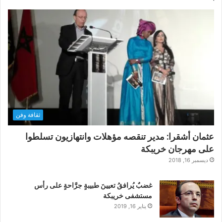
ثقافة وفن
عثمان أشقرا: مدير تنقصه مؤهلات وانتهازيون تسلطوا
على مهرجان خريبكة
ديسمبر 16, 2018
غضبٌ يُرافقُ تعيينَ طبيبةٍ جرَّاحةٍ على رأس
مستشفى خريبكة
يناير 16, 2019