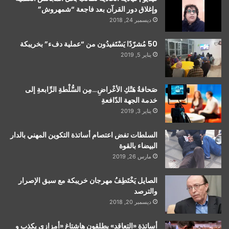
وإغلاق دور القرآن بعد فاجعة “شمهروش”
ديسمبر 24, 2018
50 مُشرّدًا يَسْتَفيدُون من “عملية دفء” بخريبكة
يناير 5, 2019
صَحافةُ هَتْكِ الأعْراضِ…مِن السُّلْطةِ الرِّابعةِ إلى
خدمة الجهة الدّافعةِ
يناير 3, 2019
السلطات تفض اعتصام أساتذة التكوين المهني بالدار
البيضاء بالقوة
مارس 26, 2019
الصايل يَخْتَطِفُ مهرجان خريبكة مع سبق الإصرار
والترصد
ديسمبر 20, 2018
أساتذة «التعاقد» يطلقون هاشتاغ «أمزازي يكذب و