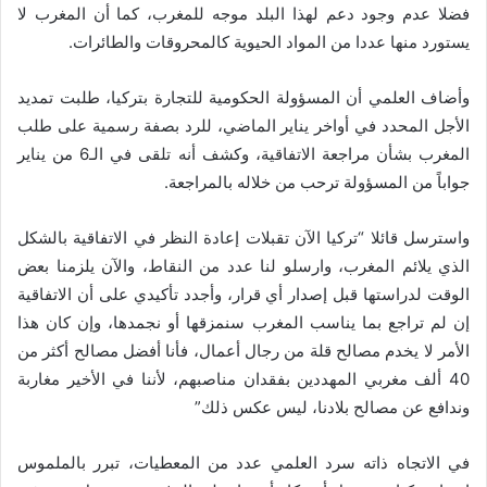
فضلا عدم وجود دعم لهذا البلد موجه للمغرب، كما أن المغرب لا
يستورد منها عددا من المواد الحيوية كالمحروقات والطائرات.
وأضاف العلمي أن المسؤولة الحكومية للتجارة بتركيا، طلبت تمديد
الأجل المحدد في أواخر يناير الماضي، للرد بصفة رسمية على طلب
المغرب بشأن مراجعة الاتفاقية، وكشف أنه تلقى في الـ6 من يناير
جواباً من المسؤولة ترحب من خلاله بالمراجعة.
واسترسل قائلا “تركيا الآن تقبلات إعادة النظر في الاتفاقية بالشكل
الذي يلائم المغرب، وارسلو لنا عدد من النقاط، والآن يلزمنا بعض
الوقت لدراستها قبل إصدار أي قرار، وأجدد تأكيدي على أن الاتفاقية
إن لم تراجع بما يناسب المغرب سنمزقها أو نجمدها، وإن كان هذا
الأمر لا يخدم مصالح قلة من رجال أعمال، فأنا أفضل مصالح أكثر من
40 ألف مغربي المهددين بفقدان مناصبهم، لأننا في الأخير مغاربة
وندافع عن مصالح بلادنا، ليس عكس ذلك”
في الاتجاه ذاته سرد العلمي عدد من المعطيات، تبرر بالملموس