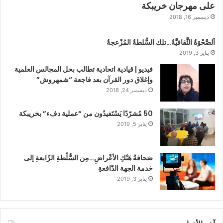
على مهرجان خريبكة
ديسمبر 16, 2018
اَلصَّحْوَةُ الثَّقافيَّةُ…تلك السُّلطةُ المُزْعجةُ
يناير 3, 2019
فيديو | قيادية اتحادية تطالب بحل المجالس العلمية
وإغلاق دور القرآن بعد فاجعة “شمهروش”
ديسمبر 24, 2018
50 مُشرّدًا يَسْتَفيدُون من “عملية دفء” بخريبكة
يناير 5, 2019
صَحافةُ هَتْكِ الأعْراضِ…مِن السُّلْطةِ الرِّابعةِ إلى
خدمة الجهة الدّافعةِ
يناير 3, 2019