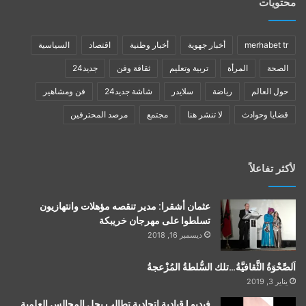
محتويات
merhabet tr
أخبار جهوية
أخبار وطنية
اقتصاد
السياسية
الصحة
المرأة
تربية وتعليم
ثقافة وفن
جديد24
حول العالم
رياضة
سلايدر
شاشة جديد24
فن ومشاهير
قضايا وحوادث
لا تنشر هنا
مجتمع
مرصد المحترفين
لأكثر تفاعلاً
عثمان أشقرا: مدير تنقصه مؤهلات وانتهازيون
تسلطوا على مهرجان خريبكة
ديسمبر 16, 2018
اَلصَّحْوَةُ الثَّقافيَّةُ…تلك السُّلطةُ المُزْعجةُ
يناير 3, 2019
فيديو | قيادية اتحادية تطالب بحل المجالس العلمية