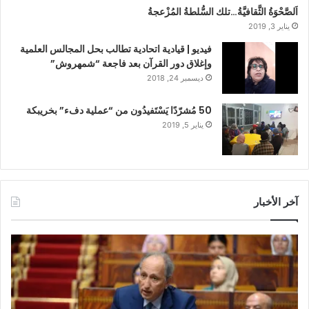
اَلصَّحْوَةُ الثَّقافيَّةُ…تلك السُّلطةُ المُزْعجةُ
يناير 3, 2019
فيديو | قيادية اتحادية تطالب بحل المجالس العلمية
وإغلاق دور القرآن بعد فاجعة “شمهروش”
ديسمبر 24, 2018
50 مُشرّدًا يَسْتَفيدُون من “عملية دفء” بخريبكة
يناير 5, 2019
آخر الأخبار