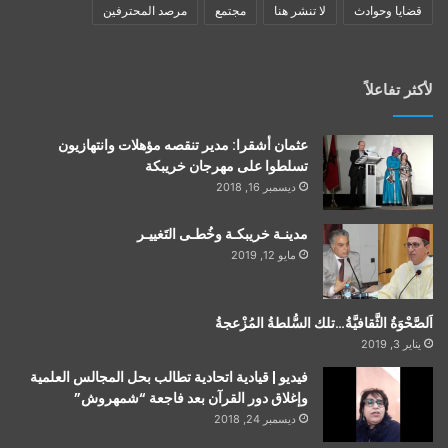
قضايا وحوادث
لا تنشر هنا
مجتمع
مرصد المحترفين
لأكثر تفاعلاً
عثمان أشقرا: مدير تنقصه مؤهلات وانتهازيون
تسلطوا على مهرجان خريبكة
ديسمبر 16, 2018
مدينـة خريبكـة وخُطـى التَغييـر
مايو 12, 2019
اَلصَّحْوَةُ الثَّقافيَّةُ…تلك السُّلطةُ المُزْعجةُ
يناير 3, 2019
فيديو | قيادية اتحادية تطالب بحل المجالس العلمية
وإغلاق دور القرآن بعد فاجعة “شمهروش”
ديسمبر 24, 2018