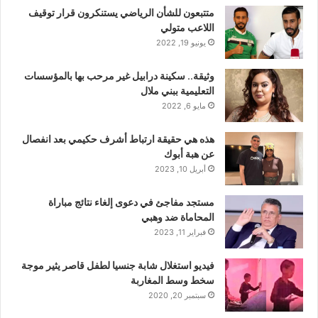
متتبعون للشأن الرياضي يستنكرون قرار توقيف
اللاعب متولي
يونيو 19, 2022
وثيقة.. سكينة درابيل غير مرحب بها بالمؤسسات
التعليمية ببني ملال
مايو 6, 2022
هذه هي حقيقة ارتباط أشرف حكيمي بعد انفصال
عن هبة أبوك
أبريل 10, 2023
مستجد مفاجئ في دعوى إلغاء نتائج مباراة
المحاماة ضد وهبي
فبراير 11, 2023
فيديو استغلال شابة جنسيا لطفل قاصر يثير موجة
سخط وسط المغاربة
سبتمبر 20, 2020