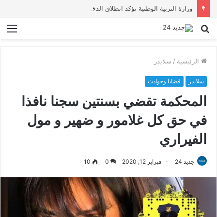
وزارة التربية الوطنية تؤكد انطلاق الدخول المدرسي 2026-2027 في موعده الرسمي
بحث
الق
عن
الرئيسية
/
سلايدر
سلايدر
قضايا وحوادث
المحكمة تقضي بسنتين سجنا نافذا
في حق كل غلامور و ضهير و مول
الفيراري
جديد 24
فبراير 12, 2020
0
10