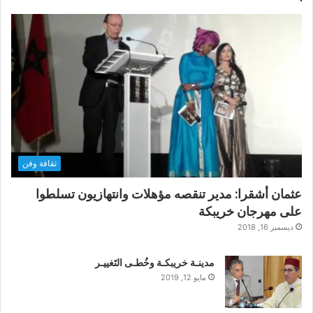
ثقافة وفن
عثمان أشقرا: مدير تنقصه مؤهلات وانتهازيون تسلطوا
على مهرجان خريبكة
ديسمبر 16, 2018
مدينـة خريبكـة وخُطـى التَغييـر
مايو 12, 2019