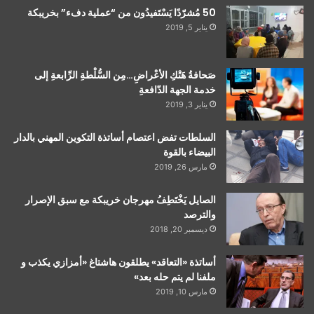
50 مُشرّدًا يَسْتَفيدُون من “عملية دفء” بخريبكة
يناير 5, 2019
صَحافةُ هَتْكِ الأعْراضِ…مِن السُّلْطةِ الرِّابعةِ إلى
خدمة الجهة الدّافعةِ
يناير 3, 2019
السلطات تفض اعتصام أساتذة التكوين المهني بالدار
البيضاء بالقوة
مارس 26, 2019
الصايل يَخْتَطِفُ مهرجان خريبكة مع سبق الإصرار
والترصد
ديسمبر 20, 2018
أساتذة «التعاقد» يطلقون هاشتاغ «أمزازي يكذب و
ملفنا لم يتم حله بعد»
مارس 10, 2019