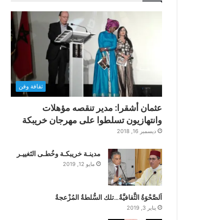
ثقافة وفن
عثمان أشقرا: مدير تنقصه مؤهلات
وانتهازيون تسلطوا على مهرجان خريبكة
ديسمبر 16, 2018
مدينـة خريبكـة وخُطـى التَغييـر
مايو 12, 2019
اَلصَّحْوَةُ الثَّقافيَّةُ…تلك السُّلطةُ المُزْعجةُ
يناير 3, 2019