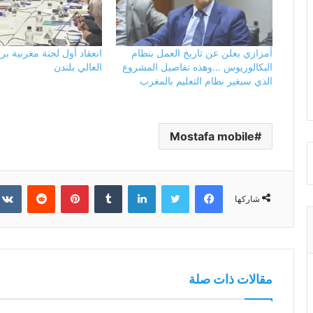
أمزازي يعلن عن تاريخ العمل بنظام
انعقاد أول لجنة مغربية بري
البكالوريوس …وهذه تفاصيل المشروع
العالي بلندن
الذي سيغير نظام التعليم بالمغرب
Mostafa mobile
فيسبوك
تويتر
لينكدإن
بينتيريست
شاركها
مقالات ذات صلة