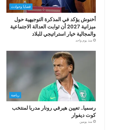
قضايا وحوادث
أخنوش يؤكد في المذكرة التوجيهية حول
ميزانية 2027 أن ثوابت العدالة الاجتماعية
والمجالية خيار استراتيجي للبلاد
منذ يوم واحد
رياضة
رسميا.. تعيين هيرفي رونار مدربا لمنتخب
كوت ديفوار
منذ يومين