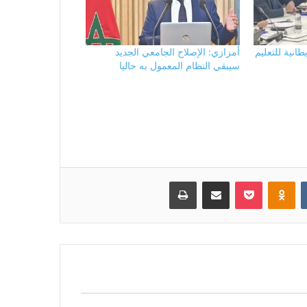
طانية للتعليم
أمزازي: الإصلاح الجامعي الجديد
سيبقي النظام المعمول به حاليا
بوكيت
Odnoklassniki
مشاركة عبر البريد
طباعة