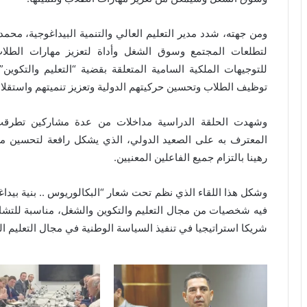
ومن جهته، شدد مدير التعليم العالي والتنمية البيداغوجية، مح
لتطلعات المجتمع وسوق الشغل وأداة لتعزيز مهارات الطلا
للتوجيهات الملكية السامية المتعلقة بقضية “التعليم والتكوين
توظيف الطلاب وتحسين حركيتهم الدولية وتعزيز تنميتهم واستقلال
وشهدت الحلقة الدراسية مداخلات من عدة مشاركين تطرقت إلى
المعترف به على الصعيد الدولي، الذي يشكل رافعة لتحسين مست
رهينا بالتزام جميع الفاعلين المعنيين.
وشكل هذا اللقاء الذي نظم تحت شعار “البكالوريوس .. بنية بيد
فيه شخصيات من مجال التعليم والتكوين والشغل، مناسبة للتشاو
شريكا استراتيجيا في تنفيذ السياسة الوطنية في مجال التعليم الع