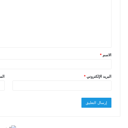
ل
ت
ع
ل
ي
ق
الاسم
*
*
البريد الإلكتروني
*
الم