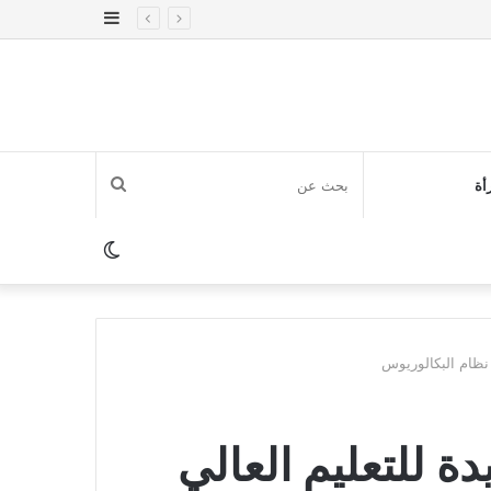
إضافة
عمود
جانبي
بحث
أة
عن
الوضع
المظلم
 نظام البكالوريوس
 للتعليم العالي