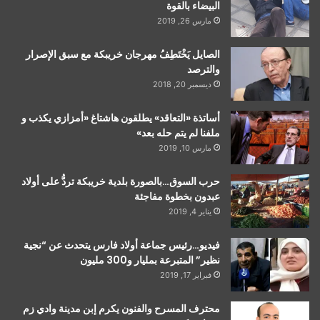
البيضاء بالقوة
مارس 26, 2019
الصايل يَخْتَطِفُ مهرجان خريبكة مع سبق الإصرار
والترصد
ديسمبر 20, 2018
أساتذة «التعاقد» يطلقون هاشتاغ «أمزازي يكذب و
ملفنا لم يتم حله بعد»
مارس 10, 2019
حرب السوق…بالصورة بلدية خريبكة تردُّ على أولاد
عبدون بخطوة مفاجئة
يناير 4, 2019
فيديو…رئيس جماعة أولاد فارس يتحدث عن “نجية
نظير” المتبرعة بمليار و300 مليون
فبراير 17, 2019
محترف المسرح والفنون يكرم إبن مدينة وادي زم