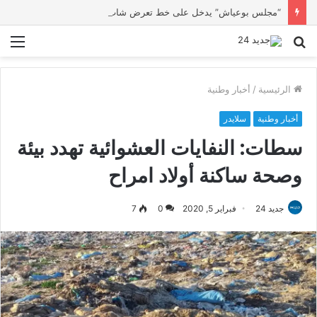
“مجلس بوعياش” يدخل على خط تعرض شاب لتهديد من فرد القوات العمومية
بحث
الق
عن
الرئيسية
/
أخبار وطنية
أخبار وطنية
سلايدر
سطات: النفايات العشوائية تهدد بيئة
وصحة ساكنة أولاد امراح
جديد 24
فبراير 5, 2020
0
7