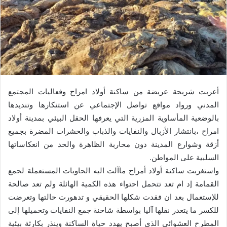
أعربت شريحة عريضة من ساكنة أولاد امراح وفعاليات المجتمع
المدني ورواد مواقع تواصل الإجتماعي عن استنكارها وتنديدها
بالوضعية المأساوية المزرية التي يعرفها الحقل البيئي بمدينة أولاد
امراح ،بانتشار الأزبال والنفايات والذباب والحشرات المضرة بجميع
أزقة وشوارع المدينة دون محاربة الظاهرة والحد من انعكاساتها
السلبية على المواطن.
واستغربت ساكنة أولاد أمراح ماآلت اليه الحاويات المستعملة لجمع
القمامة إد ام تعد تتحمل احتواء هذه الكمية الهائلة ولم تعد صالحة
للإستعمال بعد ان فقدت شكلها الحقيقي و تدهورت حالتها وتعرضت
للكسر ما يتعدر نقلها آليا بواسطة شاحنة جمع النفايات وتحميلها إلى
المطرح العشوائي الذي أصبح يهدد حياة الساكنة وينذر بكارثة بيئية