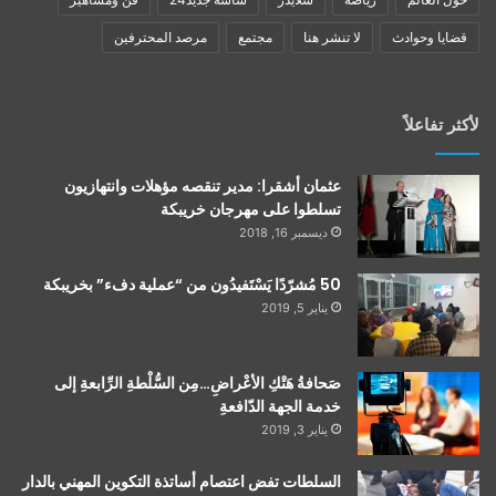
قضايا وحوادث
لا تنشر هنا
مجتمع
مرصد المحترفين
لأكثر تفاعلاً
عثمان أشقرا: مدير تنقصه مؤهلات وانتهازيون
تسلطوا على مهرجان خريبكة
ديسمبر 16, 2018
50 مُشرّدًا يَسْتَفيدُون من “عملية دفء” بخريبكة
يناير 5, 2019
صَحافةُ هَتْكِ الأعْراضِ…مِن السُّلْطةِ الرِّابعةِ إلى
خدمة الجهة الدّافعةِ
يناير 3, 2019
السلطات تفض اعتصام أساتذة التكوين المهني بالدار