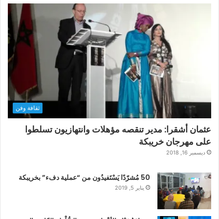
ثقافة وفن
عثمان أشقرا: مدير تنقصه مؤهلات وانتهازيون تسلطوا
على مهرجان خريبكة
ديسمبر 16, 2018
50 مُشرّدًا يَسْتَفيدُون من “عملية دفء” بخريبكة
يناير 5, 2019