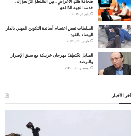
صَحافةُ هَتْكِ الأعْراضِ…مِن السُّلْطةِ الرِّابعةِ إلى
خدمة الجهة الدّافعةِ
يناير 3, 2019
السلطات تفض اعتصام أساتذة التكوين المهني بالدار
البيضاء بالقوة
مارس 26, 2019
الصايل يَخْتَطِفُ مهرجان خريبكة مع سبق الإصرار
والترصد
ديسمبر 20, 2018
آخر الأخبار