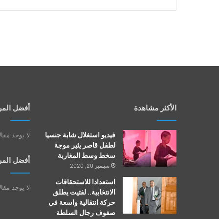
الأكثر مشاهدة
أفضل المر
فيديو استغلال شابة جنسيا
لا يوجد مقا
لطفل قاصر يثير موجة
سخط وسط المغاربة
أفضل المر
سبتمبر 20, 2020
استعدادا للاستحقاقات
لا يوجد مقا
الانتخابية.. لفتيت يطلق
حركة انتقالية واسعة في
صفوف رجال السلطة