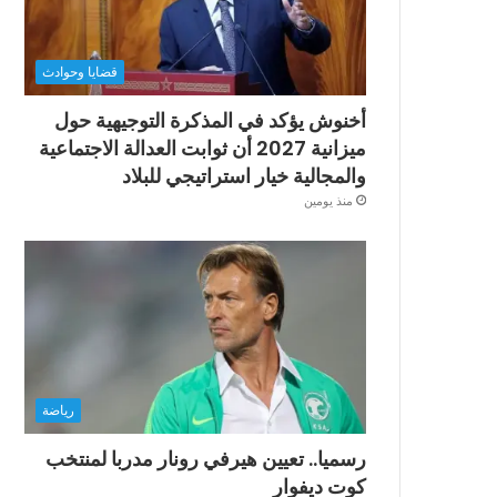
قضايا وحوادث
أخنوش يؤكد في المذكرة التوجيهية حول
ميزانية 2027 أن ثوابت العدالة الاجتماعية
والمجالية خيار استراتيجي للبلاد
منذ يومين
رياضة
رسميا.. تعيين هيرفي رونار مدربا لمنتخب
كوت ديفوار