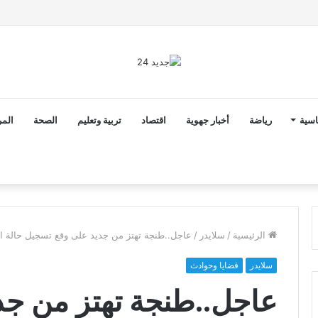
ن ثوابت العدالة الاجتماعية والمجالية خيار استراتيجي للبلاد
اسية
رياضة
أخبار جهوية
اقتصاد
تربية وتعليم
الصحة
المر
الرئيسية
/
سلايدر
/
عاجل..طنجة تهتز من جديد على وقع تسجيل حالة ا
سلايدر
قضايا وحوادث
عاجل..طنجة تهتز من جد