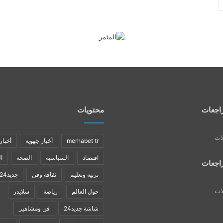
اجعات
محتويات
لات
merhabet tr
أخبار جهوية
أخبار
اقتصاد
السياسية
الصحة
ا
اجعات
تربية وتعليم
ثقافة وفن
جديد24
لات
حول العالم
رياضة
سلايدر
شاشة جديد24
فن ومشاهير