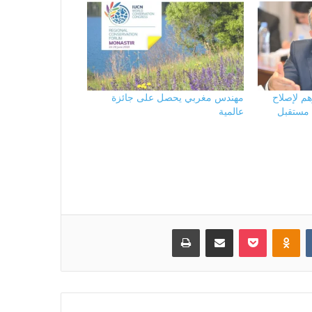
مليار درهم لإصلاح
مهندس مغربي يحصل على جائزة
ي مستقبل
عالمية
بوكيت
Odnoklassniki
مشاركة عبر البريد
طباعة