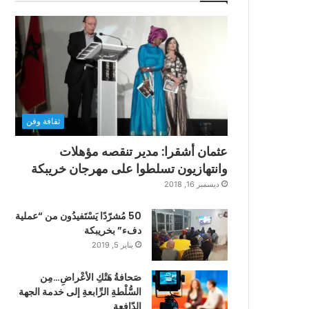
ثقافة وفن
عثمان أشقرا: مدير تنقصه مؤهلات
وانتهازيون تسلطوا على مهرجان خريبكة
ديسمبر 16, 2018
50 مُشرّدًا يَسْتَفيدُون من “عملية
دفء” بخريبكة
يناير 5, 2019
صَحافةُ هَتْكِ الأعْراضِ…مِن
السُّلْطةِ الرِّابعةِ إلى خدمة الجهة
الدّافعةِ