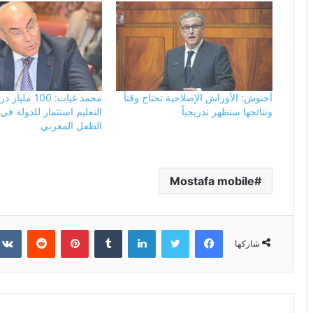
أخنوش: الأوراش الإصلاحية تحتاج وقتاً
محمد غياث: 100 
ونتائجها ستظهر تدريجياً
التعليم استثمار للدولة ف
الطفل المغربي
Mostafa mobile
فيسبوك
تويتر
لينكدإن
بينتيريست
شاركها