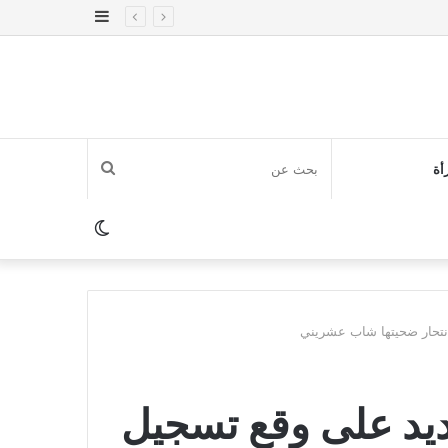
إضافة
عمود
جانبي
بحث
أة
عن
الوضع
المظلم
نتحار ضحيتها شاب عشريني
يد على وقع تسجيل