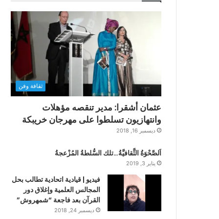
ثقافة وفن
عثمان أشقرا: مدير تنقصه مؤهلات
وانتهازيون تسلطوا على مهرجان خريبكة
ديسمبر 16, 2018
اَلصَّحْوَةُ الثَّقافيَّةُ…تلك السُّلطةُ المُزْعجةُ
يناير 3, 2019
فيديو | قيادية اتحادية تطالب بحل
المجالس العلمية وإغلاق دور
القرآن بعد فاجعة “شمهروش”
ديسمبر 24, 2018