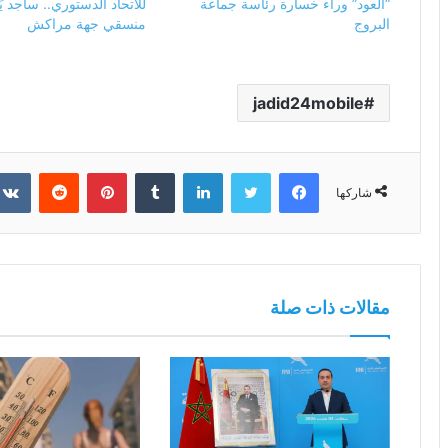
“العود” وراء خسارة رئاسة جماعة
للاتحاد الدستوري.. ساجد يَع
البروج
منسقي جهة مراكش
jadid24mobile
فيسبوك
تويتر
لينكدإن
بينتيريست
شاركها
مقالات ذات صلة