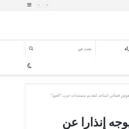
إضافة
عمود
جانبي
بحث
أة
عن
الوضع
المظلم
مفوض قضائي لساجد لتقديم مستندات حزب ”العود“
وجه إنذارا عن