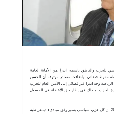
 للحزب والناطق باسمه، اندرا .من الأمانة العامة
اسطة مفوظ قضائي .واضافت مصادر موثوقة أن الحسن
لرياضة وجه اندرا غير قضائي إلى الأمين العام للحزب
هزة الحزب. و ذلك في إطار حق الأعضاء في الحصول
بناء على القانون 29.11 المتعلق بالاحزاب الدي ينص في مادته 25 ان كل حزب سياسي يسير وفق مبادىء ديمقراطية