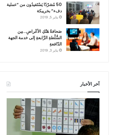
50 مُشرّدًا يَسْتَفيدُون من “عملية
دفء” بخريبكة
يناير 5, 2019
صَحافةُ هَتْكِ الأعْراضِ…مِن
السُّلْطةِ الرِّابعةِ إلى خدمة الجهة
الدّافعةِ
يناير 3, 2019
آخر الأخبار