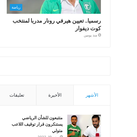
رياضة
رسميا.. تعيين هيرفي رونار مدربا لمنتخب
كوت ديفوار
منذ يومين
الأشهر
الأخيرة
تعليقات
متتبعون للشأن الرياضي
يستنكرون قرار توقيف اللاعب
متولي
يونيو 19, 2022