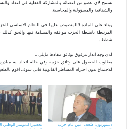
تسمح لاي عضو من اعضائه بالمشاركة الفعلية في اعداد والتسي
والشفافية والمسؤولية والمحاسبة.
وبناء على المادة 9المنصوص عليها في النظام ال
المرتبطة بانشطة الحزب موافقه والمساهة فيها والحق كدلك 
شطط .
لدى وجه اندار مرفوق بوثائق مفادها مايلي ..
مطلوب الحصول على وثائق حزبية وفي حالة اتخاد اية مبادرة خا
للاجتماع بدون احترام المساطر القانونية فاني سوف اقوم بالطعن
دستوريون: ضُعف أمين عام حزب
تحضيرا للمؤتمر الوطني 