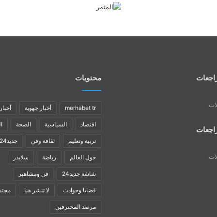
اجعات
محتويات
لات
merhabet tr
أخبار جهوية
أخبار
اقتصاد
السياسية
الصحة
ا
اجعات
تربية وتعليم
ثقافة وفن
جديد24
لات
حول العالم
رياضة
سلايدر
شاشة جديد24
فن ومشاهير
قضايا وحوادث
لا تنشر هنا
مجتم
مرصد المحترفين