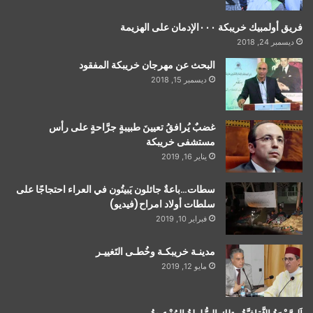
فريق أولمبيك خريبكة ٠٠٠الإدمان على الهزيمة
ديسمبر 24, 2018
البحث عن مهرجان خريبكة المفقود
ديسمبر 15, 2018
غضبٌ يُرافقُ تعيينَ طبيبةٍ جرَّاحةٍ على رأس
مستشفى خريبكة
يناير 16, 2019
سطات…باعةٌ جائلون يَبيتُون في العراء احتجاجًا على
سلطات أولاد امراح(فيديو)
فبراير 10, 2019
مدينـة خريبكـة وخُطـى التَغييـر
مايو 12, 2019