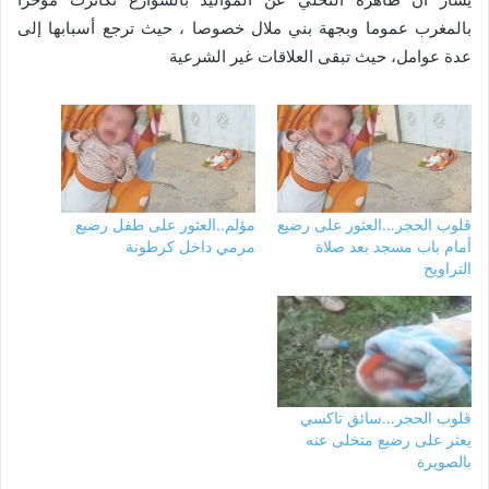
بالمغرب عموما وبجهة بني ملال خصوصا ، حيث ترجع أسبابها إلى
عدة عوامل، حيث تبقى العلاقات غير الشرعية
قلوب الحجر…العثور على رضيع
مؤلم..العثور على طفل رضيع
أمام باب مسجد بعد صلاة
مرمي داخل كرطونة
التراويح
قلوب الحجر…سائق تاكسي
يعثر على رضيع متخلى عنه
بالصويرة