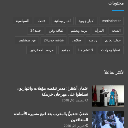
محتويات
merhabet tr
أخبار جهوية
أخبار وطنية
اقتصاد
السياسية
الصحة
المرأة
تربية وتعليم
ثقافة وفن
جديد24
حول العالم
رياضة
سلايدر
شاشة جديد24
فن ومشاهير
قضايا وحوادث
لا تنشر هنا
مجتمع
مرصد المحترفين
لأكثر تفاعلاً
عثمان أشقرا: مدير تنقصه مؤهلات وانتهازيون
تسلطوا على مهرجان خريبكة
ديسمبر 16, 2018
غضبٌ شعبيٌّ بالمغرب بعد قمع مسيرة الأساتذة
المتعاقدين
فبراير 21, 2019