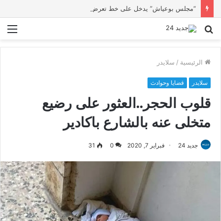
“مجلس بوعياش” يدخل على خط تعرض شاب لتهديد من فرد القوات العمومية
بحث
الق
عن
الرئيسية
/
سلايدر
سلايدر
قضايا وحوادث
قلوب الحجر..العثور على رضيع
متخلى عنه بالشارع باكادير
جديد 24
فبراير 7, 2020
0
31