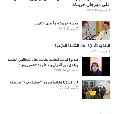
على مهرجان خريبكة
ديسمبر 16, 2018
مدينـة خريبكـة وخُطـى التَغييـر
مايو 12, 2019
اَلصَّحْوَةُ الثَّقافيَّةُ…تلك السُّلطةُ المُزْعجةُ
يناير 3, 2019
فيديو | قيادية اتحادية تطالب بحل المجالس العلمية
وإغلاق دور القرآن بعد فاجعة “شمهروش”
ديسمبر 24, 2018
50 مُشرّدًا يَسْتَفيدُون من “عملية دفء” بخريبكة
يناير 5, 2019