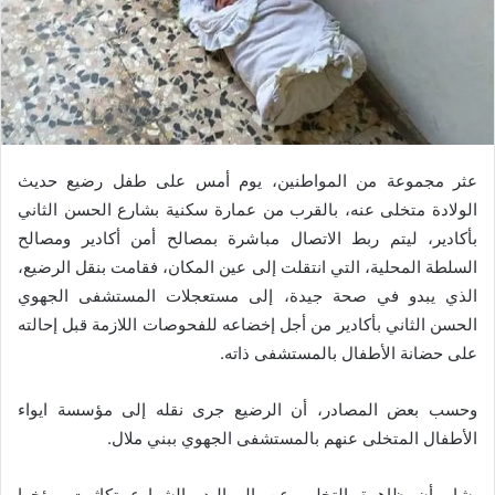
عثر مجموعة من المواطنين، يوم أمس على طفل رضيع حديث
الولادة متخلى عنه، بالقرب من عمارة سكنية بشارع الحسن الثاني
بأكادير، ليتم ربط الاتصال مباشرة بمصالح أمن أكادير ومصالح
السلطة المحلية، التي انتقلت إلى عين المكان، فقامت بنقل الرضيع،
الذي يبدو في صحة جيدة، إلى مستعجلات المستشفى الجهوي
الحسن الثاني بأكادير من أجل إخضاعه للفحوصات اللازمة قبل إحالته
على حضانة الأطفال بالمستشفى ذاته.
وحسب بعض المصادر، أن الرضيع جرى نقله إلى مؤسسة ايواء
الأطفال المتخلى عنهم بالمستشفى الجهوي ببني ملال.
يشار أن ظاهرة التخلي عن المواليد بالشوارع تكاثرت مؤخرا