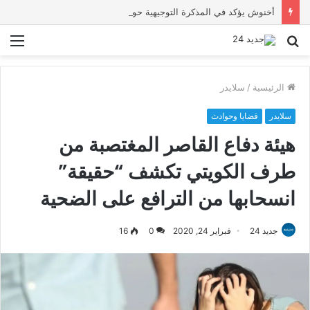
أخنوش يؤكد في المذكرة التوجيهية حول ميزانية 2027 أن ثوابت العدالة الاجتماعية والمجالية خيار استراتيجي للبلاد
بحث
الق
عن
الرئيسية
/
سلايدر
سلايدر
قضايا وحوادث
هيئة دفاع القاصر المغتصبة من
طرف الكويتي تكشف “حقيقة”
انسحابها من الترافع على الضحية
جديد 24
فبراير 24, 2020
0
16