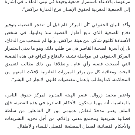
مزعومة، بالادعاء باستمرار جمعية وحيدة في تبني الملف، في إشارة
إلى الجمعية المغربية لحقوق الإنسان فرع المنارة مراكش”.
وأكد البيان الحقوقي “أن المركز قام قبل أن تنفجر القضية، بتوفير
دفاع للضحية الذي تابع أطوار القضية منذ بدايتها، في شخص
الأستاذة كلثوم شاكر، من هيئة مراكش، وأنها لم تنسحب من الدفاع،
بل إن أسرة الضحية القاصر هي من طلب ذلك، وهو ما يعني استمرار
المركز الحقوقي في مواصلة تشبته بالدفاع والترافع في هذه القضية
التي أصبحت قضية رأي عام.. وانطلاقا من ذلك يطالب لتعميق
البحث ومعاقبة كل من يوفر المبررات القانونية لإفلات المتهم من
المحاكمة، كما يطالب بإعمال مقتضيات قانون الإتجار في البشر”.
واعتبر محمد زروال، عضو الهيئة المديرة لمركز حقوق الناس،
بالمناسبة، أنه مهما ستكون الأحكام الصادرة في هذه القضية، فإن
الملف يعتبر مدخلا لنقاش عمومي بين كل الفاعلين من سلطة
قضائية تشريعية ومجتمع مدني وإعلام، من أجل تجويد التشريعات
والأحكام القضائية، لضمان المصلحة الفضلى للنساء والأطفال.