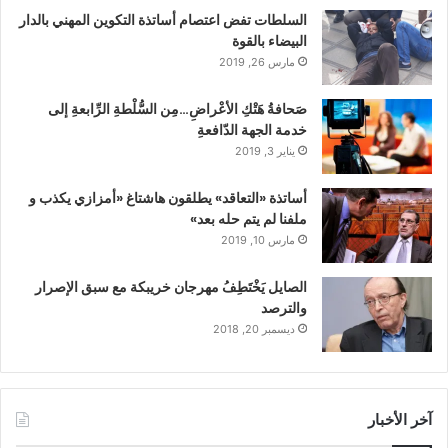
السلطات تفض اعتصام أساتذة التكوين المهني بالدار
البيضاء بالقوة
مارس 26, 2019
صَحافةُ هَتْكِ الأعْراضِ…مِن السُّلْطةِ الرِّابعةِ إلى
خدمة الجهة الدّافعةِ
يناير 3, 2019
أساتذة «التعاقد» يطلقون هاشتاغ «أمزازي يكذب و
ملفنا لم يتم حله بعد»
مارس 10, 2019
الصايل يَخْتَطِفُ مهرجان خريبكة مع سبق الإصرار
والترصد
ديسمبر 20, 2018
آخر الأخبار