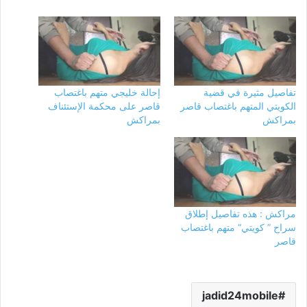
تفاصيل مثيرة في قضية
إحالة خليجي متهم باغتصاب
الكويتي المتهم باغتصاب قاصر
قاصر على محكمة الإستئناف
بمراكش
بمراكش
مراكش : هذه تفاصيل إطلاق
سراح ” كويتي“ متهم باغتصاب
قاصر
jadid24mobile