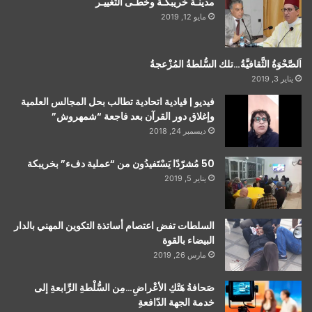
مدينـة خريبكـة وخُطـى التَغييـر
مايو 12, 2019
اَلصَّحْوَةُ الثَّقافيَّةُ…تلك السُّلطةُ المُزْعجةُ
يناير 3, 2019
فيديو | قيادية اتحادية تطالب بحل المجالس العلمية
وإغلاق دور القرآن بعد فاجعة “شمهروش”
ديسمبر 24, 2018
50 مُشرّدًا يَسْتَفيدُون من “عملية دفء” بخريبكة
يناير 5, 2019
السلطات تفض اعتصام أساتذة التكوين المهني بالدار
البيضاء بالقوة
مارس 26, 2019
صَحافةُ هَتْكِ الأعْراضِ…مِن السُّلْطةِ الرِّابعةِ إلى
خدمة الجهة الدّافعةِ