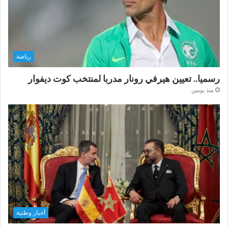
رياضة
رسميا.. تعيين هيرفي رونار مدربا لمنتخب كوت ديفوار
منذ يومين
أخبار وطنية