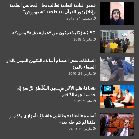
فيديو | قيادية اتحادية تطالب بحل المجالس العلمية
وإغلاق دور القرآن بعد فاجعة “شمهروش”
ديسمبر 24, 2018
50 مُشرّدًا يَسْتَفيدُون من “عملية دفء” بخريبكة
يناير 5, 2019
السلطات تفض اعتصام أساتذة التكوين المهني بالدار
البيضاء بالقوة
مارس 26, 2019
صَحافةُ هَتْكِ الأعْراضِ…مِن السُّلْطةِ الرِّابعةِ إلى
خدمة الجهة الدّافعةِ
يناير 3, 2019
أساتذة «التعاقد» يطلقون هاشتاغ «أمزازي يكذب و
ملفنا لم يتم حله بعد»
مارس 10, 2019