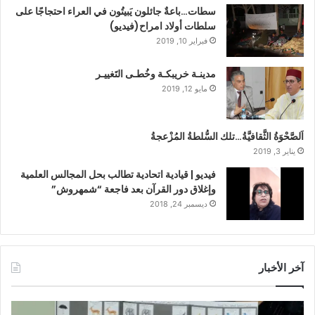
سطات…باعةٌ جائلون يَبيتُون في العراء احتجاجًا على
سلطات أولاد امراح(فيديو)
فبراير 10, 2019
مدينـة خريبكـة وخُطـى التَغييـر
مايو 12, 2019
اَلصَّحْوَةُ الثَّقافيَّةُ…تلك السُّلطةُ المُزْعجةُ
يناير 3, 2019
فيديو | قيادية اتحادية تطالب بحل المجالس العلمية
وإغلاق دور القرآن بعد فاجعة “شمهروش”
ديسمبر 24, 2018
آخر الأخبار