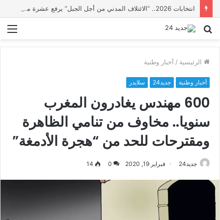
انتخابات 2026.. “الائتلاف المدني من أجل الجبل” يرفع عشرة مطالب أمام الأحزاب لإنصاف المناطق الجبلية
بحث
الق
عن
الرئيسية
/
أخبار وطنية
أخبار وطنية
جديد24
سلايدر
600 مهندس يغادرون المغرب
سنويا.. مخاوف من تنامي الظاهرة
ومقترحات للحد من “هجرة الأدمغة”
جديد24
فبراير 19, 2020
0
14