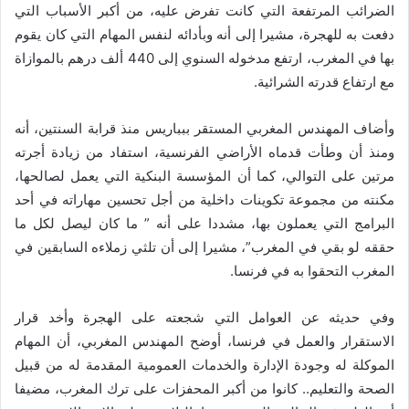
الضرائب المرتفعة التي كانت تفرض عليه، من أكبر الأسباب التي
دفعت به للهجرة، مشيرا إلى أنه وبأدائه لنفس المهام التي كان يقوم
بها في المغرب، ارتفع مدخوله السنوي إلى 440 ألف درهم بالموازاة
مع ارتفاع قدرته الشرائية.
وأضاف المهندس المغربي المستقر ببباريس منذ قرابة السنتين، أنه
ومنذ أن وطأت قدماه الأراضي الفرنسية، استفاد من زيادة أجرته
مرتين على التوالي، كما أن المؤسسة البنكية التي يعمل لصالحها،
مكنته من مجموعة تكوينات داخلية من أجل تحسين مهاراته في أحد
البرامج التي يعملون بها، مشددا على أنه ” ما كان ليصل لكل ما
حققه لو بقي في المغرب”، مشيرا إلى أن تلثي زملاءه السابقين في
المغرب التحقوا به في فرنسا.
وفي حديثه عن العوامل التي شجعته على الهجرة وأخد قرار
الاستقرار والعمل في فرنسا، أوضح المهندس المغربي، أن المهام
الموكلة له وجودة الإدارة والخدمات العمومية المقدمة له من قبيل
الصحة والتعليم.. كانوا من أكبر المحفزات على ترك المغرب، مضيفا