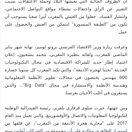
أن الظروف الحالية التي تعيشها البلاد وحملة الاعتقالات بسبب
التعبير عن الرأي واعتقالات نشطاء مواقع التواصل الاجتماعي،
وانتشار الفساد.. جعلوا من العيش بالمغرب أمرا صعبا يستوجب أن
تكون من “الطبقة الميسورة” لتتمكن من العيش والحصول على
عمل.
وعرفت زيارة وزير الاقتصاد الفرنسي برونو لومير، نهاية شهر يناير
الماضي للمغرب، ولقائه بنظيره المغربي، محمد بنشعبون، إعلان
اعتماد إطار جديد للشراكة الاقتصادية في مجال التكنولوجيات
الحديثة “تجنبا لهجرة الأدمغة”، والتي تكبد المغرب كل سنويا خسارة
600 مهندس يختصون في مجالات تطوير الأنظمة المعلوماتية
وهندسة الأنظمة والاستشارة في مجال “Big Data”… والذين
يستقرون في أغلب الأحيان بفرنسا.
ومن جهتها، عبرت سلوى قرقاري بلقزيز، رئيسة الفيدرالية الوطنية
لتكنولوجيا المعلومات والاتصال والأوفشورينغ، والتي تعمل منذ العام
2017 على “محاربة هجرة الأدمغة من المغرب”، عن قلقها من
استمرار الظاهرة، مؤكدة على أن مجموعة من الشركات أعلنت سنة