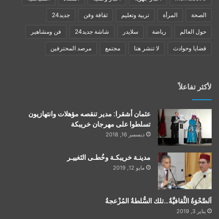
الصحة
المرأة
تربية وتعليم
ثقافة وفن
جديد24
حول العالم
رياضة
سلايدر
شاشة جديد24
فن ومشاهير
قضايا وحوادث
لا تنشر هنا
مجتمع
مرصد المحترفين
لأكثر تفاعلاً
عثمان أشقرا: مدير تنقصه مؤهلات وانتهازيون
تسلطوا على مهرجان خريبكة
ديسمبر 16, 2018
مدينـة خريبكـة وخُطـى التَغييـر
مايو 12, 2019
اَلصَّحْوَةُ الثَّقافيَّةُ…تلك السُّلطةُ المُزْعجةُ
يناير 3, 2019