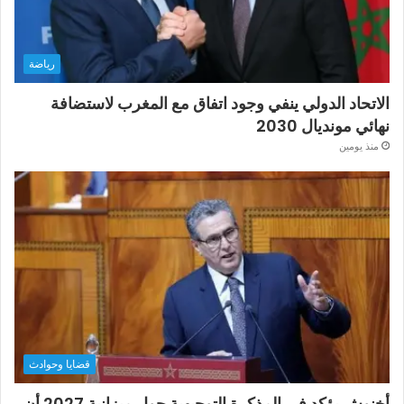
رياضة
الاتحاد الدولي ينفي وجود اتفاق مع المغرب لاستضافة
نهائي مونديال 2030
منذ يومين
قضايا وحوادث
أخنوش يؤكد في المذكرة التوجيهية حول ميزانية 2027 أن