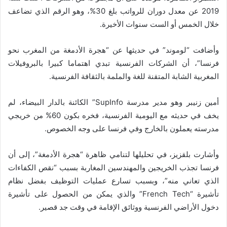
2019 عن معدل دوران للرواتب بلغ 30%، وهو الرقم الذي تضاعف
خلال الخمس أو الست سنوات الأخيرة.
وأضافت “لوموند” في حديثها عن “هجرة الأدمغة من المغرب نحو
فرنسا”، أن الشركات الفرنسية تبدي اهتماما كبيرا بالبروفيلات
المغربية الشابة المتقنة للغة والملمة بالثقافة الفرنسية.
أمين زنيبر وهو مدير مدرسة SupInfo” الكائنة بالدار البيضاء، لم
يخف في حديثه مع اليومية الفرنسية، فخره بكون 60% من خريجي
مدرسته يعملون بالخارج وفي فرنسا على وجه الخصوص.
وأشارت بلقزيز، في تحليلها لتنامي ظاهرة “هجرة الأدمغة”، إلى أن
فرنسا تجذب الخريجين والمهندسين المغاربة بسبب “نقص الكفاءات
الذي تعاني منه”، وبسبب تسارع عمليات التوظيف بفضل نظام
تأشيرة “French Tech” والذي يمكن من الحصول على تأشيرة
دخول الأراضي الفرنسية ووثائق الإقامة في وقت جد قصير.