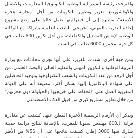
واقترحت رئيسة الفيدرالية الوطنية لتكنولوجيا المعلومات والاتصال
والأوفشورينغ، تعزيز وتطوير التكوينات من أجل “محاربة هجرة
الأدمغة”، مشيرة إلى أن فيدراليتها تعمل حاليا على وضع مشروع
إعادة التدريب المهني، لخريجي الشعب العلمية بشراكة مع الوكالة
الوطنية لإنعاش التشغيل والكفاءات، من أجل تكوين 500 طالب في
كل جهة بمجموع 6000 طالب في السنة.
ومن جهة أخرى، شددت بلقزيز، على أنها تجري محادثات مع وزارة
التربية الوطنية والتكوين المهني والتعليم العالي والبحث العلمي، من
أجل الرفع من عدد التكوينات والشعب التكنولوجية وتوجيه الحاصلين
على شهادة الباكالوريا إليها بشكل أكثر، مضيفة أنه على الدولة
المغربية العمل على “الحفاظ على خريجيها والحيلولة دون هجرتهم”
من خلال تطوير مشاريع كبرى من قبيل الذكاء الاصطناعي.
ويذكر أن الأرقام الرسمية الأخيرة المعلن عنها، كشفت عن مغادرة
قرابة ال600 مهندس سنويا للمغرب، بالإضافة لنتائج دراسة حديثة
شارك فيها 3000 إطار، كشفت نتائجها على أن 56% من الأطر