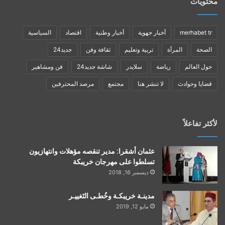
محتويات
merhabet tr
أخبار جهوية
أخبار وطنية
اقتصاد
السياسية
الصحة
المرأة
تربية وتعليم
ثقافة وفن
جديد24
حول العالم
رياضة
سلايدر
شاشة جديد24
فن ومشاهير
قضايا وحوادث
لا تنشر هنا
مجتمع
مرصد المحترفين
لأكثر تفاعلاً
عثمان أشقرا: مدير تنقصه مؤهلات وانتهازيون
تسلطوا على مهرجان خريبكة
ديسمبر 16, 2018
مدينـة خريبكـة وخُطـى التَغييـر
مايو 12, 2019