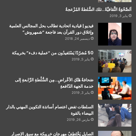
اَلصَّحْوَةُ الثَّقافيَّةُ…تلك السُّلطةُ المُزْعجةُ
يناير 3, 2019
فيديو | قيادية اتحادية تطالب بحل المجالس العلمية
وإغلاق دور القرآن بعد فاجعة “شمهروش”
ديسمبر 24, 2018
50 مُشرّدًا يَسْتَفيدُون من “عملية دفء” بخريبكة
يناير 5, 2019
صَحافةُ هَتْكِ الأعْراضِ…مِن السُّلْطةِ الرِّابعةِ إلى
خدمة الجهة الدّافعةِ
يناير 3, 2019
السلطات تفض اعتصام أساتذة التكوين المهني بالدار
البيضاء بالقوة
مارس 26, 2019
الصايل يَخْتَطِفُ مهرجان خريبكة مع سبق الإصرار