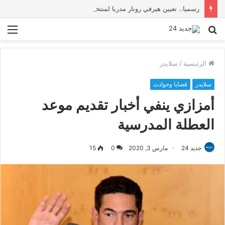
رسميا.. تعيين هيرفي رونار مدربا لمنتخب كوت ديفوار
بحث
الق
عن
الرئيسية
/
سلايدر
سلايدر
قضايا وحوادث
أمزازي ينفي أخبار تقديم موعد
العطلة المدرسية
جديد 24
مارس 3, 2020
0
15