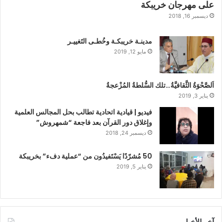
على مهرجان خريبكة
ديسمبر 16, 2018
مدينـة خريبكـة وخُطـى التَغييـر
مايو 12, 2019
اَلصَّحْوَةُ الثَّقافيَّةُ…تلك السُّلطةُ المُزْعجةُ
يناير 3, 2019
فيديو | قيادية اتحادية تطالب بحل المجالس العلمية
وإغلاق دور القرآن بعد فاجعة “شمهروش”
ديسمبر 24, 2018
50 مُشرّدًا يَسْتَفيدُون من “عملية دفء” بخريبكة
يناير 5, 2019
آخر الأخبار