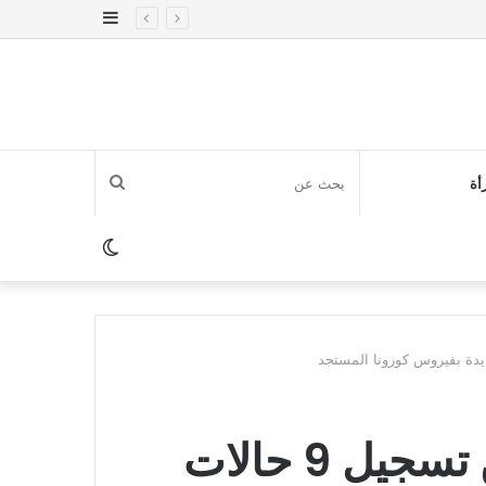
إضافة
عمود
جانبي
بحث
أة
عن
الوضع
المظلم
عاجل..المغرب يُعلن عن تسجيل 9 حالات