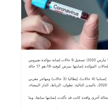
تخبر وزارة الصحة الرأي العام أنه تم؛ ليلة الجمعة-السبت 13-14 مارس 2020؛ تسجيل 9 حالات إصابة مؤكدة بفيروس
كورونا المستجد جديدة بالمغرب، ليكون بذلك العدد الإجمالي للحالات المؤكدة إصابتها بمرض كوفيد-19،هو 17 حالة
وتتعلق الحالات التسع بثمانية مهاجرين مغاربة مقيمين بكل من: إسبانيا (4 حالات)، إيطاليا (3 حالات) ومهاجر مغربي
مقيم بفرنسا، دخلوا إلى المغرب ما بين 24 فبراير و12 مارس 2020، بالمدن التالية: تطوان، الرباط، الدار البيضاء،
الة أخرى وافدة كانت قد تأكدت إصابتها سابقا، وما