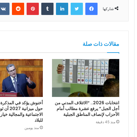
فيسبوك
تويتر
لينكدإن
بينتيريست
شاركها
مقالات ذات صلة
انتخابات 2026.. “الائتلاف المدني من
أخنوش يؤكد في المذكرة ا
أجل الجبل” يرفع عشرة مطالب أمام
حول ميزانية
الأحزاب لإنصاف المناطق الجبلية
الاجتماعية والمجالية خيار
للبلاد
منذ 45 دقيقة
منذ يومين