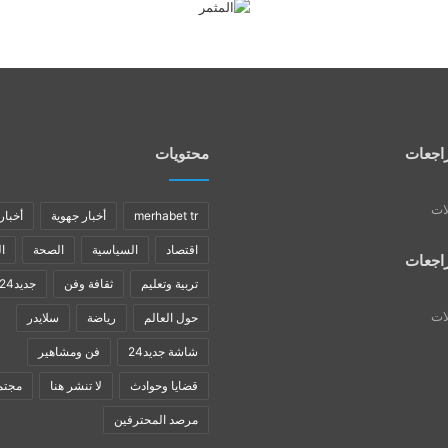
اجعات
محتويات
لات
merhabet tr
أخبار جهوية
أخبار
اقتصاد
السياسية
الصحة
ا
اجعات
تربية وتعليم
ثقافة وفن
جديد24
لات
حول العالم
رياضة
سلايدر
شاشة جديد24
فن ومشاهير
قضايا وحوادث
لا تنشر هنا
مجتم
مرصد المحترفين