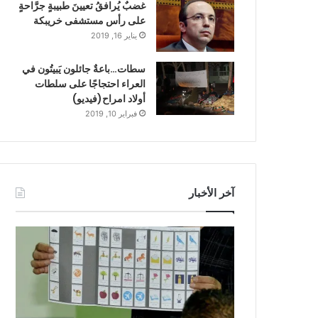
غضبٌ يُرافقُ تعيينَ طبيبةٍ جرَّاحةٍ
على رأس مستشفى خريبكة
يناير 16, 2019
سطات…باعةٌ جائلون يَبيتُون في
العراء احتجاجًا على سلطات
أولاد امراح(فيديو)
فبراير 10, 2019
آخر الأخبار