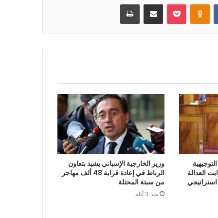
بوكيت
Odnoklassniki
مشاركة عبر البريد
طباعة
لتوجيهية
وزير الخارجية الإسباني يشيد بتعاون
 2027 أن ثوابت العدالة
الرباط في إعادة قرابة 48 ألف مهاجر
 استراتيجي
من سبتة المحتلة
منذ 3 أيام