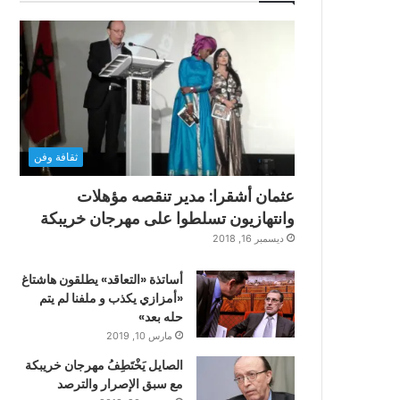
ثقافة وفن
عثمان أشقرا: مدير تنقصه مؤهلات
وانتهازيون تسلطوا على مهرجان خريبكة
ديسمبر 16, 2018
أساتذة «التعاقد» يطلقون هاشتاغ
«أمزازي يكذب و ملفنا لم يتم
حله بعد»
مارس 10, 2019
الصايل يَخْتَطِفُ مهرجان خريبكة
مع سبق الإصرار والترصد