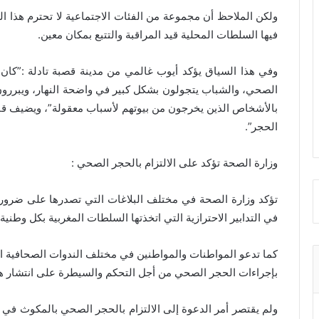
ولكن الملاحظ أن مجموعة من الفئات الاجتماعية لا تحترم هذا ال
فيها السلطات المحلية قيد المراقبة والتتبع بمكان معين.
وفي هذا السياق يؤكد أيوب غالمي من مدينة قصبة تادلة :”كان
الصحي، والشباب يتجولون بشكل كبير في واضحة النهار، ويبررون
بالأشخاص الذين يخرجون من بيوتهم لأسباب معقولة”، ويضيف قائل
الحجر”.
وزارة الصحة تؤكد على الالتزام بالحجر الصحي :
تؤكد وزارة الصحة في مختلف البلاغات التي تصدرها على ضرورة ا
في التدابير الاحترازية التي اتخذتها السلطات المغربية بكل وطنية
كما تدعو المواطنات والمواطنين في مختلف الندوات الصحافية ا
بإجراءات الحجر الصحي من أجل التحكم والسيطرة على انتشار هذا
ولم يقتصر أمر الدعوة إلى الالتزام بالحجر الصحي بالمكوث في 