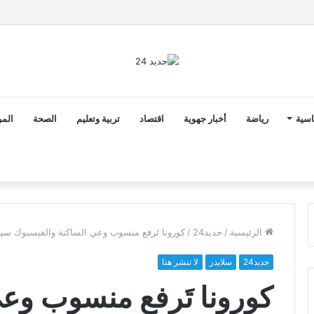
2 أن ثوابت العدالة الاجتماعية والمجالية خيار استراتيجي للبلاد
اسية
رياضة
أخبار جهوية
اقتصاد
تربية وتعليم
الصحة
المر
الرئيسية
/
جديد24
/
كورونا تَرفع منسوب وعي الساكنة والفيسبوك سي
جديد24
سلايدر
لا تنشر هنا
كورونا تَرفع منسوب وع