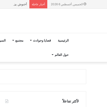
أخنوش يؤكد في المذكرة التوجيهية حول ميزانية 027
الخميس, أغسطس 6 2026
أخبار عاجلة
الرئيسية
قضايا وحوادث
مجتمع
السي
حول العالم
لأكثر تفاعلاً