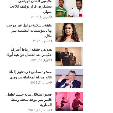
متتبعون للشأن الرياضي
يستنكرون قرار توقيف اللاعب
متولي
يونيو 19, 2022
وثيقة.. سكينة درابيل غير مرحب
بها بالمؤسسات التعليمية ببني
ملال
مايو 6, 2022
هذه هي حقيقة ارتباط أشرف
حكيمي بعد انفصال عن هبة أبوك
أبريل 10, 2023
مستجد مفاجئ في دعوى إلغاء
نتائج مباراة المحاماة ضد وهبي
فبراير 11, 2023
فيديو استغلال شابة جنسيا لطفل
قاصر يثير موجة سخط وسط
المغاربة
سبتمبر 20, 2020