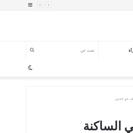
إضافة
عمود
جانبي
بحث
أة
عن
الوضع
المظلم
ف ذو حدين
ي الساكنة