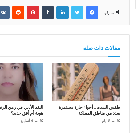
فيسبوك
تويتر
لينكدإن
بينتيريست
شاركها
مقالات ذات صلة
طقس السبت.. أجواء حارة مستمرة
النقد الأدبي في زمن الرق
بعدد من مناطق المملكة
هوية أم أفق جديد؟
منذ 5 أيام
منذ 4 أسابيع