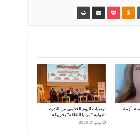
بوكيت
Odnoklassniki
مشاركة عبر البريد
طباعة
منة: أزمة
توصيات اليوم الختامي من الندوة
الدولية “مرايا الثقافة” بخريبكة
يونيو 21, 2026