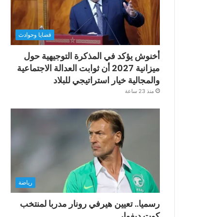
قضايا وحوادث
أخنوش يؤكد في المذكرة التوجيهية حول
ميزانية 2027 أن ثوابت العدالة الاجتماعية
والمجالية خيار استراتيجي للبلاد
منذ 23 ساعة
رياضة
رسميا.. تعيين هيرفي رونار مدربا لمنتخب
كوت ديفوار