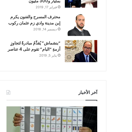
بمليار و300 مليون
فبراير 17, 2019
محترف المسرح والفنون يكرم
إبن مدينة وادي زم عثمان ركوب
ديسمبر 14, 2018
“بنشماش” يُقدِّمُ مبادرةً لتجاوزِ
أزمةِ “البام” تقوم على 4 عناصر
يناير 5, 2019
آخر الأخبار