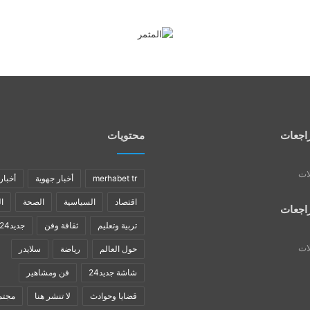
اجعات
محتويات
لات
merhabet tr
أخبار جهوية
أخبار
اقتصاد
السياسية
الصحة
ا
اجعات
تربية وتعليم
ثقافة وفن
جديد24
لات
حول العالم
رياضة
سلايدر
شاشة جديد24
فن ومشاهير
قضايا وحوادث
لا تنشر هنا
مجتم