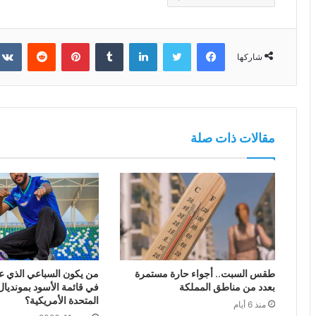
فيسبوك
تويتر
لينكدإن
بينتيريست
شاركها
مقالات ذات صلة
طقس السبت.. أجواء حارة مستمرة
من يكون السباعي الذي ع
بعدد من مناطق المملكة
في قائمة الأسود بمونديال 
المتحدة الأمريكية؟
منذ 6 أيام