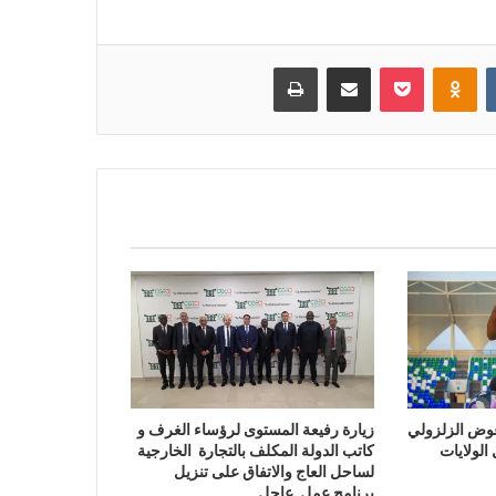
بوكيت
Odnoklassniki
مشاركة عبر البريد
طباعة
وض الزلزولي
زيارة رفيعة المستوى لرؤساء الغرف و
الولايات
كاتب الدولة المكلف بالتجارة الخارجية
لساحل العاج والاتفاق على تنزيل
برنامج عمل عاجل