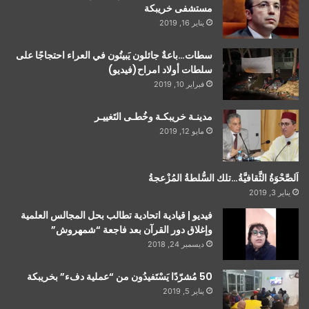
مستشفى خريبكة
يناير 16, 2019
سطات…باعةٌ جائلون يَبيتُون في العراء احتجاجًا على
سلطات أولاد امراح(فيديو)
فبراير 10, 2019
مدينـة خريبكـة وخُطـى التَغييـر
مايو 12, 2019
اَلصَّحْوَةُ الثَّقافيَّةُ…تلك السُّلطةُ المُزْعجةُ
يناير 3, 2019
فيديو | قيادية اتحادية تطالب بحل المجالس العلمية
وإغلاق دور القرآن بعد فاجعة “شمهروش”
ديسمبر 24, 2018
50 مُشرّدًا يَسْتَفيدُون من “عملية دفء” بخريبكة
يناير 5, 2019