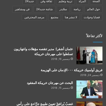
الصحة
المرأة
تربية وتعليم
ثقافة وفن
جديد24
حول العالم
رياضة
سلايدر
شاشة جديد24
فن ومشاهير
قضايا وحوادث
لا تنشر هنا
مجتمع
مرصد المحترفين
لأكثر تفاعلاً
عثمان أشقرا: مدير تنقصه مؤهلات وانتهازيون
تسلطوا على مهرجان خريبكة
ديسمبر 16, 2018
فريق أولمبيك خريبكة ٠٠٠الإدمان على الهزيمة
ديسمبر 24, 2018
البحث عن مهرجان خريبكة المفقود
ديسمبر 15, 2018
غضبٌ يُرافقُ تعيينَ طبيبةٍ جرَّاحةٍ على رأس