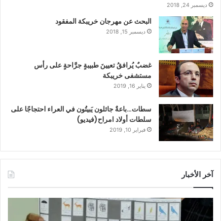
ديسمبر 24, 2018
البحث عن مهرجان خريبكة المفقود
ديسمبر 15, 2018
غضبٌ يُرافقُ تعيينَ طبيبةٍ جرَّاحةٍ على رأس
مستشفى خريبكة
يناير 16, 2019
سطات…باعةٌ جائلون يَبيتُون في العراء احتجاجًا على
سلطات أولاد امراح(فيديو)
فبراير 10, 2019
آخر الأخبار