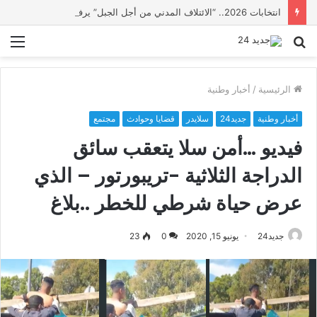
انتخابات 2026.. “الائتلاف المدني من أجل الجبل” يرفع عشرة مطالب أمام الأحزاب لإنصاف المناطق الجبلية
بحث
الق
عن
الرئيسية
/
أخبار وطنية
أخبار وطنية
جديد24
سلايدر
قضايا وحوادث
مجتمع
فيديو …أمن سلا يتعقب سائق
الدراجة الثلاثية -تريبورتور – الذي
عرض حياة شرطي للخطر ..بلاغ
جديد24
يونيو 15, 2020
0
23