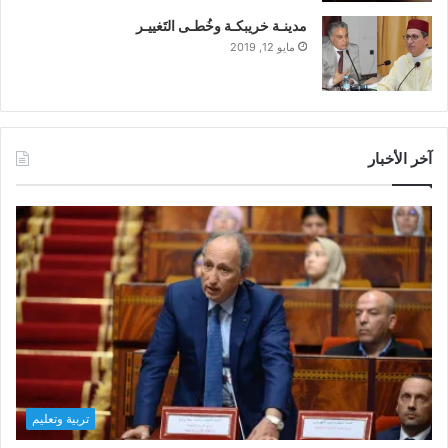
مدينـة خريبكـة وخُطـى التَغييـر
مايو 12, 2019
آخر الأخبار
تربية وتعليم