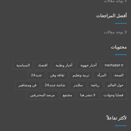
لا يوجد مقالات
أفضل المراجعات
لا يوجد مقالات
محتويات
merhabet tr
أخبار جهوية
أخبار وطنية
اقتصاد
السياسية
الصحة
المرأة
تربية وتعليم
ثقافة وفن
جديد24
حول العالم
رياضة
سلايدر
شاشة جديد24
فن ومشاهير
قضايا وحوادث
لا تنشر هنا
مجتمع
مرصد المحترفين
لأكثر تفاعلاً