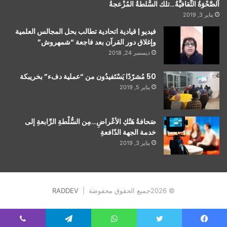
اَلصَّحْوَةُ الثَّقافيَّةُ…تلك السُّلطةُ المُزْعجةُ
يناير 3, 2019
فيديو | قيادية اتحادية تطالب بحل المجالس العلمية
وإغلاق دور القرآن بعد فاجعة “شمهروش”
ديسمبر 24, 2018
50 مُشرّدًا يَسْتَفيدُون من “عملية دفء” بخريبكة
يناير 5, 2019
صَحافةُ هَتْكِ الأعْراضِ…مِن السُّلْطةِ الرِّابعةِ إلى
خدمة الجهة الدّافعةِ
يناير 3, 2019
© 2026جميع الحقوق محفوضة |
RADDEV