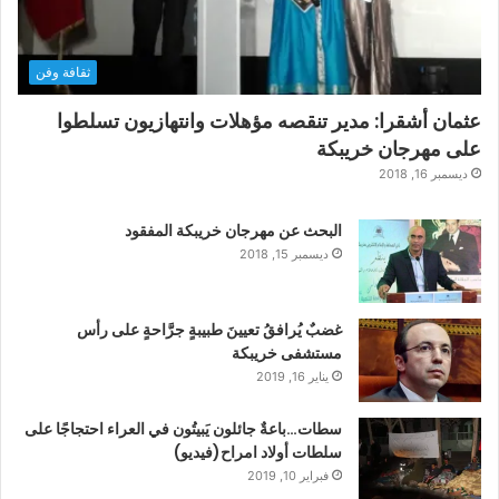
ثقافة وفن
عثمان أشقرا: مدير تنقصه مؤهلات وانتهازيون تسلطوا
على مهرجان خريبكة
ديسمبر 16, 2018
البحث عن مهرجان خريبكة المفقود
ديسمبر 15, 2018
غضبٌ يُرافقُ تعيينَ طبيبةٍ جرَّاحةٍ على رأس
مستشفى خريبكة
يناير 16, 2019
سطات…باعةٌ جائلون يَبيتُون في العراء احتجاجًا على
سلطات أولاد امراح(فيديو)
فبراير 10, 2019