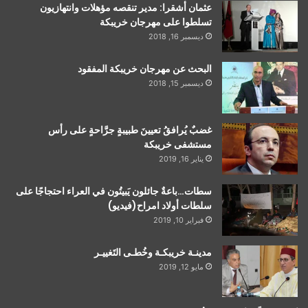
عثمان أشقرا: مدير تنقصه مؤهلات وانتهازيون
تسلطوا على مهرجان خريبكة
ديسمبر 16, 2018
البحث عن مهرجان خريبكة المفقود
ديسمبر 15, 2018
غضبٌ يُرافقُ تعيينَ طبيبةٍ جرَّاحةٍ على رأس
مستشفى خريبكة
يناير 16, 2019
سطات…باعةٌ جائلون يَبيتُون في العراء احتجاجًا على
سلطات أولاد امراح(فيديو)
فبراير 10, 2019
مدينـة خريبكـة وخُطـى التَغييـر
مايو 12, 2019