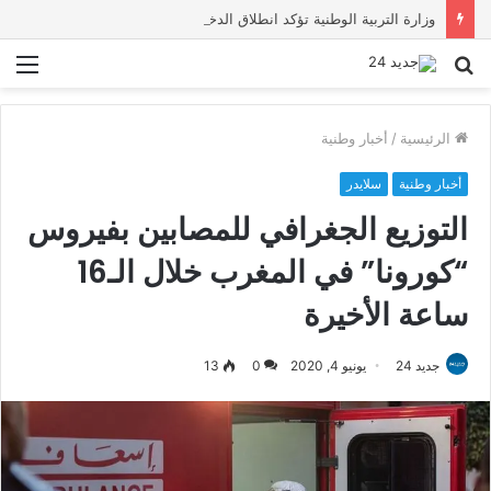
وزارة التربية الوطنية تؤكد انطلاق الدخول المدرسي 2026-2027 في موعده الرسمي
بحث
الق
عن
الرئيسية
/
أخبار وطنية
أخبار وطنية
سلايدر
التوزيع الجغرافي للمصابين بفيروس
“كورونا” في المغرب خلال الـ16
ساعة الأخيرة
جديد 24
يونيو 4, 2020
0
13