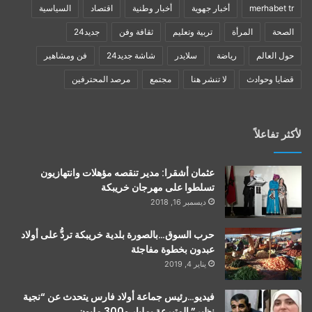
merhabet tr
أخبار جهوية
أخبار وطنية
اقتصاد
السياسية
الصحة
المرأة
تربية وتعليم
ثقافة وفن
جديد24
حول العالم
رياضة
سلايدر
شاشة جديد24
فن ومشاهير
قضايا وحوادث
لا تنشر هنا
مجتمع
مرصد المحترفين
لأكثر تفاعلاً
عثمان أشقرا: مدير تنقصه مؤهلات وانتهازيون
تسلطوا على مهرجان خريبكة
ديسمبر 16, 2018
حرب السوق…بالصورة بلدية خريبكة تردُّ على أولاد
عبدون بخطوة مفاجئة
يناير 4, 2019
فيديو…رئيس جماعة أولاد فارس يتحدث عن “نجية
نظير” المتبرعة بمليار و300 مليون