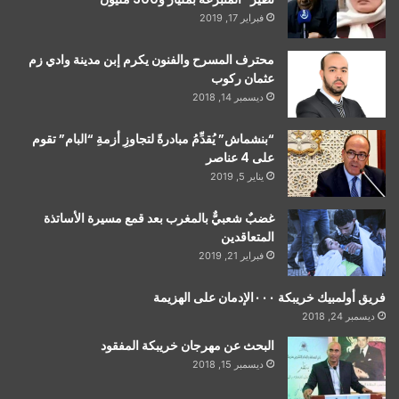
فبراير 17, 2019
محترف المسرح والفنون يكرم إبن مدينة وادي زم
عثمان ركوب
ديسمبر 14, 2018
“بنشماش” يُقدِّمُ مبادرةً لتجاوزِ أزمةِ “البام” تقوم
على 4 عناصر
يناير 5, 2019
غضبٌ شعبيٌّ بالمغرب بعد قمع مسيرة الأساتذة
المتعاقدين
فبراير 21, 2019
فريق أولمبيك خريبكة ٠٠٠الإدمان على الهزيمة
ديسمبر 24, 2018
البحث عن مهرجان خريبكة المفقود
ديسمبر 15, 2018