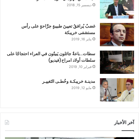
ديسمبر 15, 2018
غضبٌ يُرافقُ تعيينَ طبيبةٍ جرَّاحةٍ على رأس
مستشفى خريبكة
يناير 16, 2019
سطات…باعةٌ جائلون يَبيتُون في العراء احتجاجًا على
سلطات أولاد امراح(فيديو)
فبراير 10, 2019
مدينـة خريبكـة وخُطـى التَغييـر
مايو 12, 2019
آخر الأخبار