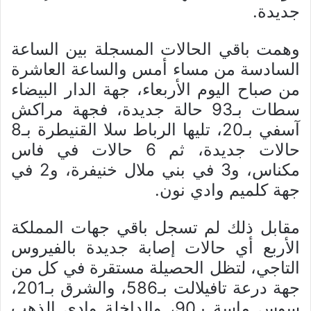
جديدة.
وهمت باقي الحالات المسجلة بين الساعة
السادسة من مساء أمس والساعة العاشرة
من صباح اليوم الأربعاء، جهة الدار البيضاء
سطات بـ93 حالة جديدة، فجهة مراكش
آسفي بـ20، تليها الرباط سلا القنيطرة بـ8
حالات جديدة، ثم 6 حالات في فاس
مكناس، و3 في بني ملال خنيفرة، و2 في
جهة كلميم وادي نون.
مقابل ذلك لم تسجل باقي جهات المملكة
الأربع أي حالات إصابة جديدة بالفيروس
التاجي، لتظل الحصيلة مستقرة في كل من
جهة درعة تافيلالت بـ586، والشرق بـ201،
سوس ماسة بـ90، والداخلة وادي الذهب