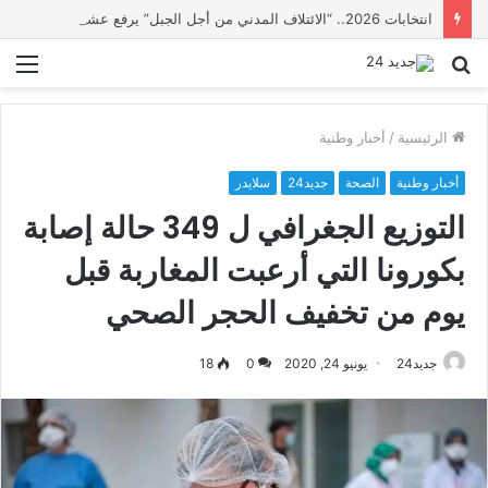
انتخابات 2026.. “الائتلاف المدني من أجل الجبل” يرفع عشرة مطالب أمام الأحزاب لإنصاف المناطق الجبلية
بحث
الق
عن
الرئيسية
/
أخبار وطنية
أخبار وطنية
الصحة
جديد24
سلايدر
التوزيع الجغرافي ل 349 حالة إصابة
بكورونا التي أرعبت المغاربة قبل
يوم من تخفيف الحجر الصحي
جديد24
يونيو 24, 2020
0
18