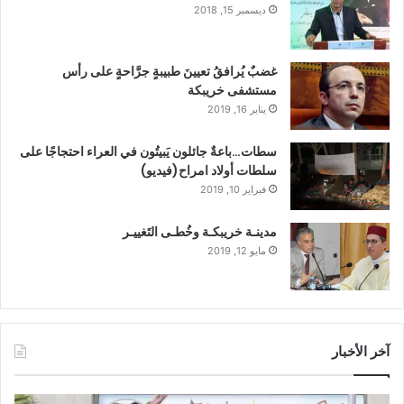
ديسمبر 15, 2018
غضبٌ يُرافقُ تعيينَ طبيبةٍ جرَّاحةٍ على رأس
مستشفى خريبكة
يناير 16, 2019
سطات…باعةٌ جائلون يَبيتُون في العراء احتجاجًا على
سلطات أولاد امراح(فيديو)
فبراير 10, 2019
مدينـة خريبكـة وخُطـى التَغييـر
مايو 12, 2019
آخر الأخبار