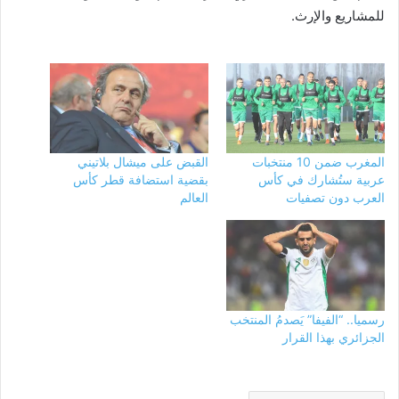
للمشاريع والإرث.
المغرب ضمن 10 منتخبات
القبض على ميشال بلاتيني
عربية ستُشارك في كأس
بقضية استضافة قطر كأس
العرب دون تصفيات
العالم
رسميا.. “الفيفا” يَصدمُ المنتخب
الجزائري بهذا القرار