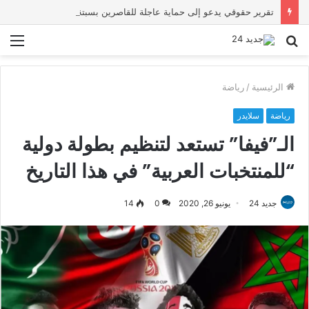
تقرير حقوقي يدعو إلى حماية عاجلة للقاصرين بسبتة ويحذر من تصاعد المخاطر والاستغلال
بحث
الق
عن
الرئيسية
/
رياضة
رياضة
سلايدر
الـ”فيفا” تستعد لتنظيم بطولة دولية
“للمنتخبات العربية” في هذا التاريخ
جديد 24
يونيو 26, 2020
0
14