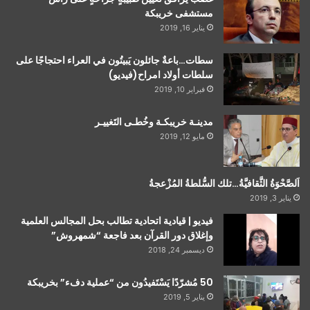
مستشفى خريبكة
يناير 16, 2019
سطات…باعةٌ جائلون يَبيتُون في العراء احتجاجًا على
سلطات أولاد امراح(فيديو)
فبراير 10, 2019
مدينـة خريبكـة وخُطـى التَغييـر
مايو 12, 2019
اَلصَّحْوَةُ الثَّقافيَّةُ…تلك السُّلطةُ المُزْعجةُ
يناير 3, 2019
فيديو | قيادية اتحادية تطالب بحل المجالس العلمية
وإغلاق دور القرآن بعد فاجعة “شمهروش”
ديسمبر 24, 2018
50 مُشرّدًا يَسْتَفيدُون من “عملية دفء” بخريبكة
يناير 5, 2019