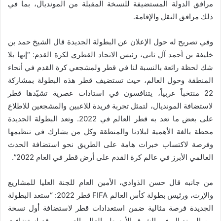
مرافق الدولة المستضيفة للنسخة المقبلة من المونديال، بما في
ذلك مرافق النقل والإقامة.
وفي تصريح له حول الإعلان عن البطولة الجديدة قال الشيخ حمد بن
خليفة بن أحمد آل ثاني، رئيس الاتحاد القطري لكرة القدم: “إنها بلا
شك لحظة رائعة بالنسبة لنا في قطر ولمشجعي كرة القدم في أنحاء
المنطقة وحول العالم، حيث تستضيف قطر هذه البطولة بمشاركة
22 منتخباً عربياً، يتنافسون في استادات عصرية تشيّدها قطر
لاستضافة المونديال، لتمثل تجربة فريدة للاعبين والمشجعين للاطلاع
على بعض ما تعد به قطر العالم في 2022. وتعد البطولة الجديدة
محطة بالغة الأهمية لبلادنا والمنطقة وكل من يشارك في تنظيمها
وفرصة لاكتساب خبرات هامة على الطريق نحو استضافة الحدث
العالمي الأبرز في عالم كرة القدم على أرض قطر في العام 2022”.
من جانبه قال حسن الذوادي، الأمين العام للجنة العليا للمشاريع
والإرث، ورئيس بطولة كأس العالم FIFA قطر 2022: “ستعد البطولة
الجديدة فرصة مثالية ضمن استعدادات قطر لاستضافة أول نسخة
من المونديال في الشرق الأوسط والعالم العربي . وقد استضافت