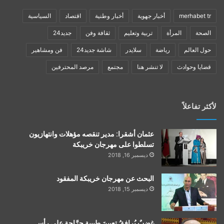
merhabet tr
أخبار جهوية
أخبار وطنية
اقتصاد
السياسية
الصحة
المرأة
تربية وتعليم
ثقافة وفن
جديد24
حول العالم
رياضة
سلايدر
شاشة جديد24
فن ومشاهير
قضايا وحوادث
لا تنشر هنا
مجتمع
مرصد المحترفين
لأكثر تفاعلاً
عثمان أشقرا: مدير تنقصه مؤهلات وانتهازيون
تسلطوا على مهرجان خريبكة
ديسمبر 16, 2018
البحث عن مهرجان خريبكة المفقود
ديسمبر 15, 2018
غضبٌ يُرافقُ تعيينَ طبيبةٍ جرَّاحةٍ على رأس