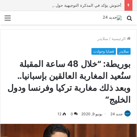
أخنوش يؤكد في المذكرة التوجيهية حول ميزانية 2027 أن ثوابت العدالة الاجتماعية والمجالية خيار استراتيجي للبلاد
بحث
الق
عن
الرئيسية
/
سلايدر
سلايدر
قضايا وحوادث
بوريطة: “خلال 48 ساعة المقبلة
سنُعيد المغاربة العالقين بإسبانيا..
وبعد ذلك مغاربة تركيا وفرنسا ودول
الخليج”
جديد 24
يونيو 9, 2020
0
12