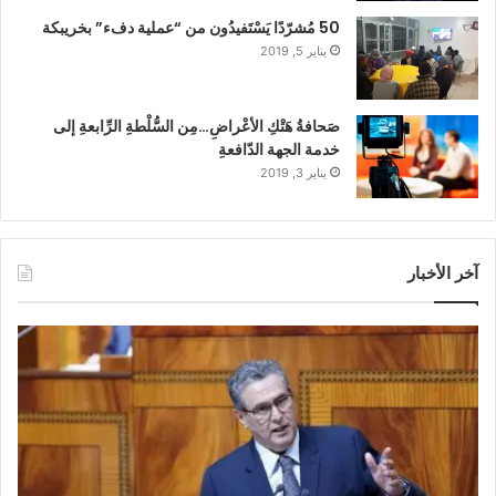
50 مُشرّدًا يَسْتَفيدُون من “عملية دفء” بخريبكة
يناير 5, 2019
صَحافةُ هَتْكِ الأعْراضِ…مِن السُّلْطةِ الرِّابعةِ إلى
خدمة الجهة الدّافعةِ
يناير 3, 2019
آخر الأخبار