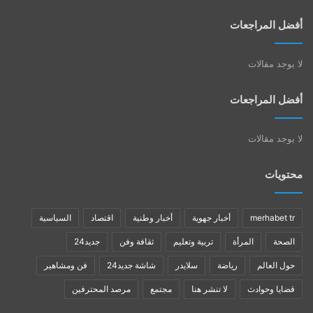
أفضل المراجعات
لا يوجد مقالات
أفضل المراجعات
لا يوجد مقالات
محتويات
merhabet tr
أخبار جهوية
أخبار وطنية
اقتصاد
السياسية
الصحة
المرأة
تربية وتعليم
ثقافة وفن
جديد24
حول العالم
رياضة
سلايدر
شاشة جديد24
فن ومشاهير
قضايا وحوادث
لا تنشر هنا
مجتمع
مرصد المحترفين