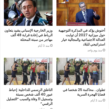
أخنوش يؤكد في المذكرة التوجيهية
وزير الخارجية الإسباني يشيد بتعاون
حول ميزانية 2027 أن ثوابت
الرباط في إعادة قرابة 48 ألف
العدالة الاجتماعية والمجالية خيار
مهاجر من سبتة المحتلة
استراتيجي للبلاد
منذ 3 أيام
منذ يوم واحد
تطوان.. محاكمة 25 شخصا في
الناطق الرسمي للداخلية: إحباط
قضايا الهجرة السرية
عبور 40 ألف شخص بسبتة
وتسجيل 11 وفاة والسبب “التضليل
منذ 3 أيام
الرقمي”