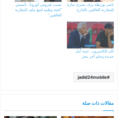
ناصر بوريطة يزف بشرى سارة
بسبب فيروس كورونا.. تأسيس
للمغاربة العالقين بالخارج
“لجنة وطنية لتتبع ملف المغاربة
العالقين”
كان الكاميرون.. خيبة أمل
جديدة وحلم آخر تبخر
jadid24mobile
مقالات ذات صلة