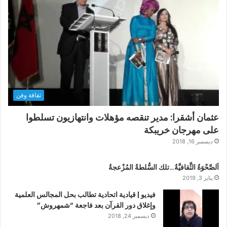
ثقافة وفن
عثمان أشقرا: مدير تنقصه مؤهلات وانتهازيون تسلطوا
على مهرجان خريبكة
ديسمبر 16, 2018
اَلصَّحْوَةُ الثَّقافيَّةُ…تلك السُّلطةُ المُزْعجةُ
يناير 3, 2019
فيديو | قيادية اتحادية تطالب بحل المجالس العلمية
وإغلاق دور القرآن بعد فاجعة “شمهروش”
ديسمبر 24, 2018