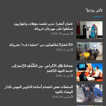
لأكثر تفاعلاً
عثمان أشقرا: مدير تنقصه مؤهلات وانتهازيون
تسلطوا على مهرجان خريبكة
ديسمبر 16, 2018
50 مُشرّدًا يَسْتَفيدُون من “عملية دفء” بخريبكة
يناير 5, 2019
صَحافةُ هَتْكِ الأعْراضِ…مِن السُّلْطةِ الرِّابعةِ إلى
خدمة الجهة الدّافعةِ
يناير 3, 2019
السلطات تفض اعتصام أساتذة التكوين المهني بالدار
البيضاء بالقوة
مارس 26, 2019