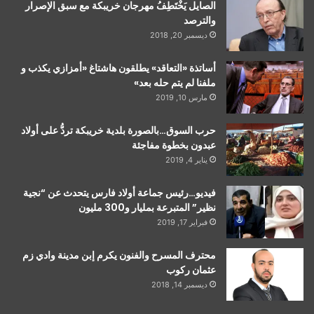
الصايل يَخْتَطِفُ مهرجان خريبكة مع سبق الإصرار
والترصد
ديسمبر 20, 2018
أساتذة «التعاقد» يطلقون هاشتاغ «أمزازي يكذب و
ملفنا لم يتم حله بعد»
مارس 10, 2019
حرب السوق…بالصورة بلدية خريبكة تردُّ على أولاد
عبدون بخطوة مفاجئة
يناير 4, 2019
فيديو…رئيس جماعة أولاد فارس يتحدث عن “نجية
نظير” المتبرعة بمليار و300 مليون
فبراير 17, 2019
محترف المسرح والفنون يكرم إبن مدينة وادي زم
عثمان ركوب
ديسمبر 14, 2018