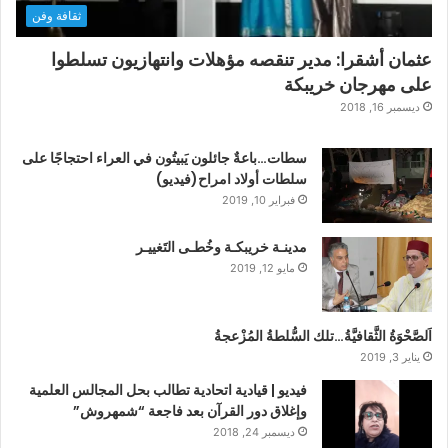
ثقافة وفن
عثمان أشقرا: مدير تنقصه مؤهلات وانتهازيون تسلطوا
على مهرجان خريبكة
ديسمبر 16, 2018
سطات…باعةٌ جائلون يَبيتُون في العراء احتجاجًا على
سلطات أولاد امراح(فيديو)
فبراير 10, 2019
مدينـة خريبكـة وخُطـى التَغييـر
مايو 12, 2019
اَلصَّحْوَةُ الثَّقافيَّةُ…تلك السُّلطةُ المُزْعجةُ
يناير 3, 2019
فيديو | قيادية اتحادية تطالب بحل المجالس العلمية
وإغلاق دور القرآن بعد فاجعة “شمهروش”
ديسمبر 24, 2018