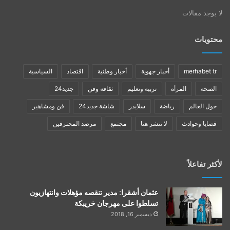
لا يوجد مقالات
محتويات
merhabet tr
أخبار جهوية
أخبار وطنية
اقتصاد
السياسية
الصحة
المرأة
تربية وتعليم
ثقافة وفن
جديد24
حول العالم
رياضة
سلايدر
شاشة جديد24
فن ومشاهير
قضايا وحوادث
لا تنشر هنا
مجتمع
مرصد المحترفين
لأكثر تفاعلاً
عثمان أشقرا: مدير تنقصه مؤهلات وانتهازيون
تسلطوا على مهرجان خريبكة
ديسمبر 16, 2018