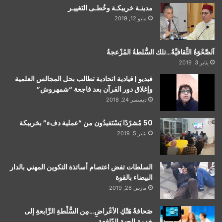
مدينـة خريبكـة وخُطـى التَغييـر
مايو 12, 2019
اَلصَّحْوَةُ الثَّقافيَّةُ…تلك السُّلطةُ المُزْعجةُ
يناير 3, 2019
فيديو | قيادية اتحادية تطالب بحل المجالس العلمية
وإغلاق دور القرآن بعد فاجعة “شمهروش”
ديسمبر 24, 2018
50 مُشرّدًا يَسْتَفيدُون من “عملية دفء” بخريبكة
يناير 5, 2019
السلطات تفض اعتصام أساتذة التكوين المهني بالدار
البيضاء بالقوة
مارس 26, 2019
صَحافةُ هَتْكِ الأعْراضِ…مِن السُّلْطةِ الرِّابعةِ إلى
خدمة الجهة الدّافعةِ