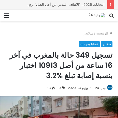
انتخابات 2026.. “الائتلاف المدني من أجل الجبل” يرفع عشرة مطالب أمام الأحزاب لإنصاف المناطق الجبلية
بحث
الق
عن
الرئيسية
/
سلايدر
سلايدر
قضايا وحوادث
تسجيل 349 حالة بالمغرب في آخر
16 ساعة من أصل 10913 اختبار
بنسبة إصابة تبلغ %3.2
جديد 24
يونيو 24, 2020
0
13