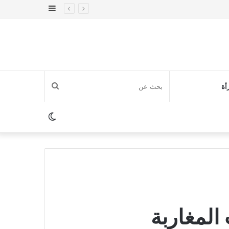
إضافة
عمود
جانبي
بحث
أة
عن
الوضع
المظلم
المغاربة