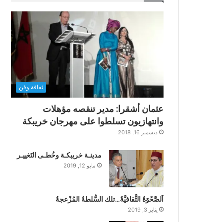
ثقافة وفن
عثمان أشقرا: مدير تنقصه مؤهلات
وانتهازيون تسلطوا على مهرجان خريبكة
ديسمبر 16, 2018
مدينـة خريبكـة وخُطـى التَغييـر
مايو 12, 2019
اَلصَّحْوَةُ الثَّقافيَّةُ…تلك السُّلطةُ المُزْعجةُ
يناير 3, 2019