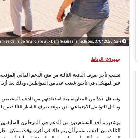
Reportage sur l'opération de remise de l'aide financière aux bénéficiaires ramedistes. 07042020-Salé.
جديد24_الرباط
تسبب تأخر صرف الدفعة الثالثة من منح الدعم المالي المؤقت، 
غير المهيكل، في تأجيج غضب عدد من المواطنين، وذلك بعد أزيد
وتساءل عددٌ من المغاربة، بعد استفادتهم من الدعم المخصص لتد
وسائل التواصل الاجتماعي، عن موعد صرف الشطر الثالث من الد
بوشعيب، أحد المستفيدين من الدعم في المرحلتين السابقتين
الثالث من الدعم، متمنياً أن يتم ذلك في أقرب وقت ممكن، نظرا