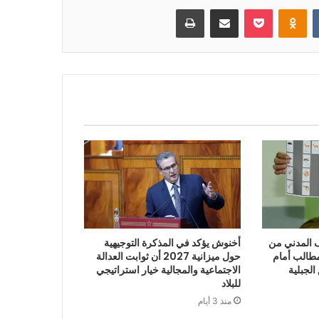
بوكيت
Odnoklassniki
مشاركة عبر البريد
طباعة
“الائتلاف المدني من
أخنوش يؤكد في المذكرة التوجيهية
طالب أمام
حول ميزانية 2027 أن ثوابت العدالة
الجبلية
الاجتماعية والمجالية خيار استراتيجي
للبلاد
منذ 3 أيام