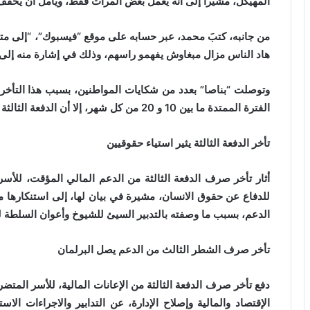
المهيكل، مشيراً إلى أنه يعمل بعض المرات فقط، ويأمل أن يخفف ه
من جانبه، كتبَ محمد، عبر حسابه على موقع “فيسبوك”، “إلى متى
هاد الناس مزال مبغاوش يفهمو راسهم، وذلك في إشارة منه إلى 
وتوصلت “بناصا” بعدد من شكايات المواطنين، بسبب هذا التأخ
الفترة الممتدة ما بين 10 و 20 من كل شهر، إلا أن الدفعة الثالثة تأخرت كثيراً.
تأخر الدفعة الثالثة يثير استياء حقوقيين
أثار تأخر صرف الدفعة الثالثة من الدعم المالي المؤقت، للأسر
للدفاع عن حقوق الانسان، مشيرة في بيان لها، إلى استنكارها م
الدعم، بسبب ما وصفته بالتدبير السيئ للشيوخ وأعوان السلطة 
تأخر صرف الشطر الثالث من الدعم يصل البرلمان
دفع تأخر صرف الدفعة الثالثة من الإعانات المالية، للأسر المتضرر
الإقتصاد والمالية وإصلاح الإدارة، عن التدابير والاجراءات ا