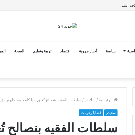
اسية
رياضة
أخبار جهوية
اقتصاد
تربية وتعليم
الصحة
المر
الرئيسية
/
سلايدر
/
سلطات الفقيه بنصالح تُغلق حيا كاملا ‎بعد ظهور بؤرة عائلية
سلايدر
قضايا وحوادث