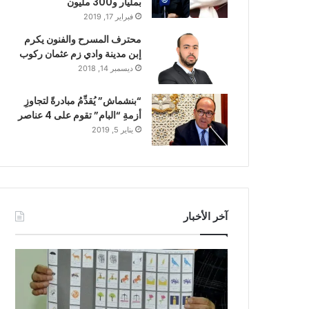
بمليار و300 مليون
فبراير 17, 2019
محترف المسرح والفنون يكرم
إبن مدينة وادي زم عثمان ركوب
ديسمبر 14, 2018
“بنشماش” يُقدِّمُ مبادرةً لتجاوزِ
أزمةِ “البام” تقوم على 4 عناصر
يناير 5, 2019
آخر الأخبار