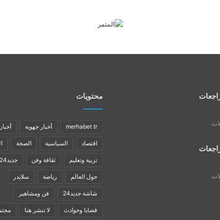
اجعات
محتويات
لات
merhabet tr
أخبار جهوية
أخبار
اقتصاد
السياسية
الصحة
ا
اجعات
تربية وتعليم
ثقافة وفن
جديد24
لات
حول العالم
رياضة
سلايدر
شاشة جديد24
فن ومشاهير
قضايا وحوادث
لا تنشر هنا
مجتم