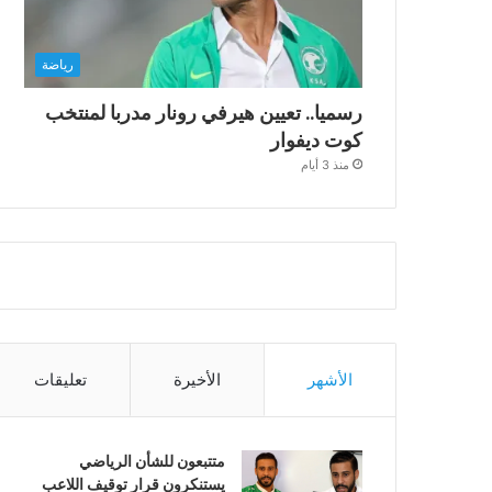
رياضة
رسميا.. تعيين هيرفي رونار مدربا لمنتخب
كوت ديفوار
منذ 3 أيام
الأشهر
الأخيرة
تعليقات
متتبعون للشأن الرياضي
يستنكرون قرار توقيف اللاعب