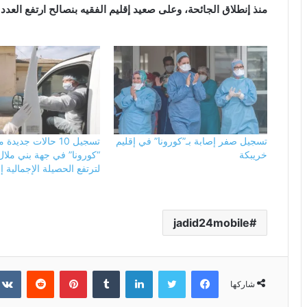
منذ إنطلاق الجائحة، وعلى صعيد إقليم الفقيه بنصالح ارتفع العدد إلى 25 
تسجيل صفر إصابة بـ”كورونا” في إقليم
تسجيل 10 حالات جديد
خريبكة
“كورونا” في جهة بني ملال
لترتفع الحصيلة الإجمالية إلى 97 إ
jadid24mobile
فيسبوك
تويتر
لينكدإن
بينتيريست
شاركها