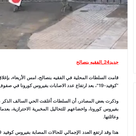
جديد24_الفقيه بنصالح
قامت السلطات المحلية في الفقيه بنصالح، امس الأربعاء، بإغلا
“كوفيد-19″، بعد ارتفاع عدد الاصابات بفيروس كورونا في صفوف مخالطي عاملة نظافة، تقطن في الحي نفسه.
وذكرت بعض المصادر، أن السلطات أغلقت الحي السالف الذكر بش
وعائلتها.