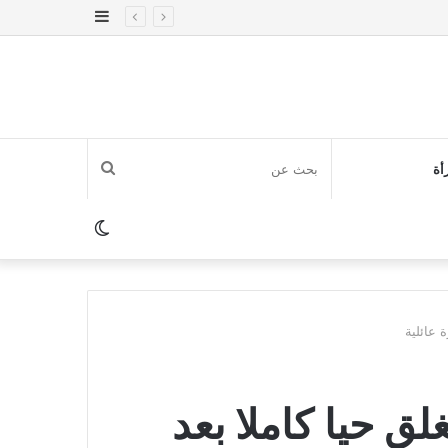
إضافة
عمود
جانبي
بحث
أة
عن
الوضع
المظلم
سلطات الفقيه بنصالح تُغلق حيا كاملا ‎بعد