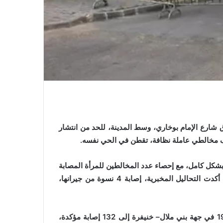
ق شارع الإمام بوخاري، وسط المدينة، للحد من انتشار
كل كامل، مع إحصاء عدد المخالطين للمرأة المصابة
بفيروس كورونا، واخضاعهم للتحاليل المخبرية الاحترازية، بعدما أكدت التحاليل المخبرية، إصابة 4 نسوة من جيرانها،
هذا وقد ارتفع العدد الإجمالي للحالات المصابة بفيروس كوفيد 19 في جهة بني ملال– خنيفرة إلى 132 إصابة مؤكدة،